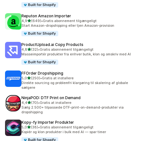
Built for Shopify
Reputon Amazon Importør
ud af 5 stjerner
4,9
(649)
•
Gratis abonnement tilgængeligt
649 anmeldelser i alt
Start Amazon-dropshipping eller tjen Amazon-provision
Built for Shopify
ProductUpload.ai Copy Products
ud af 5 stjerner
4,8
(32)
•
Gratis abonnement tilgængeligt
32 anmeldelser i alt
Masseimportér produkter fra enhver butik, klon og omskriv med AI
Built for Shopify
FFOrder Dropshipping
ud af 5 stjerner
5,0
(250)
•
Gratis at installere
250 anmeldelser i alt
Direkte sourcing og problemfri klargøring til skalering af globale
sælgere
NinjaPOD: DTF Print on Demand
ud af 5 stjerner
4,4
(70)
•
Gratis at installere
70 anmeldelser i alt
Sælg 2.500+ tilpassede DTF-print-on-demand-produkter via
dropshipping
Kopy‑fy Importer Produkter
ud af 5 stjerner
5,0
(38)
•
Gratis abonnement tilgængeligt
38 anmeldelser i alt
Kopiér og klon produkter i bulk med AI — spar timer
Built for Shopify