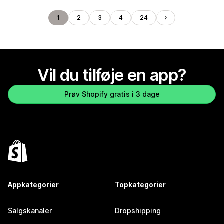
1
2
3
4
24
Vil du tilføje en app?
Prøv Shopify gratis i 3 dage
Appkategorier
Topkategorier
Salgskanaler
Dropshipping