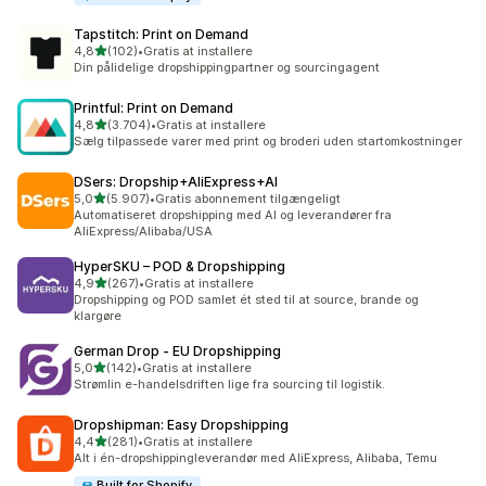
Tapstitch: Print on Demand
ud af 5 stjerner
4,8
(102)
•
Gratis at installere
102 anmeldelser i alt
Din pålidelige dropshippingpartner og sourcingagent
Printful: Print on Demand
ud af 5 stjerner
4,8
(3.704)
•
Gratis at installere
3704 anmeldelser i alt
Sælg tilpassede varer med print og broderi uden startomkostninger
DSers: Dropship+AliExpress+AI
ud af 5 stjerner
5,0
(5.907)
•
Gratis abonnement tilgængeligt
5907 anmeldelser i alt
Automatiseret dropshipping med AI og leverandører fra
AliExpress/Alibaba/USA
HyperSKU – POD & Dropshipping
ud af 5 stjerner
4,9
(267)
•
Gratis at installere
267 anmeldelser i alt
Dropshipping og POD samlet ét sted til at source, brande og
klargøre
German Drop ‑ EU Dropshipping
ud af 5 stjerner
5,0
(142)
•
Gratis at installere
142 anmeldelser i alt
Strømlin e-handelsdriften lige fra sourcing til logistik.
Dropshipman: Easy Dropshipping
ud af 5 stjerner
4,4
(281)
•
Gratis at installere
281 anmeldelser i alt
Alt i én-dropshippingleverandør med AliExpress, Alibaba, Temu
Built for Shopify