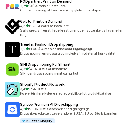
PODpartner: Print on Demand
ud af 5 stjerner
4,7
(31)
•
Gratis at installere
31 anmeldelser i alt
Onlinetilpasning af kvalitetstøj og global dropshipping
Gelato: Print on Demand
ud af 5 stjerner
4,8
(973)
•
Gratis at installere
973 anmeldelser i alt
Sælg specialfremstillede kreationer uden at tænke på lager eller
fragt
Trendsi: Fashion Dropshipping
ud af 5 stjerner
4,9
(1.697)
•
Gratis abonnement tilgængeligt
1697 anmeldelser i alt
Dropshipping, engrossalg og indkøb af modetøj af høj kvalitet
SIHI Dropshipping Fulfillment
ud af 5 stjerner
4,3
(40)
•
Gratis at installere
40 anmeldelser i alt
SIHI gør dropshipping nemt og hurtigt
Shopify Product Network
ud af 5 stjerner
3,4
(75)
•
Gratis
75 anmeldelser i alt
Konvertér flere købere med et øjeblikkeligt produktkatalog
Syncee Premium AI Dropshipping
ud af 5 stjerner
4,1
(500)
•
Gratis abonnement tilgængeligt
500 anmeldelser i alt
Dropship-produkter: Leverandører i USA, EU og Storbritannien
Built for Shopify