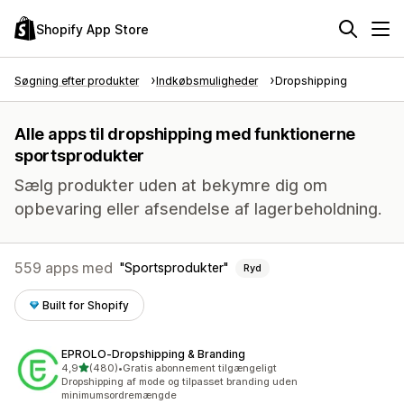
Shopify App Store
Søgning efter produkter
Indkøbsmuligheder
Dropshipping
Alle apps til dropshipping med funktionerne
sportsprodukter
Sælg produkter uden at bekymre dig om
opbevaring eller afsendelse af lagerbeholdning.
559 apps med
Sportsprodukter
Ryd
Built for Shopify
EPROLO‑Dropshipping & Branding
ud af 5 stjerner
4,9
(480)
•
Gratis abonnement tilgængeligt
480 anmeldelser i alt
Dropshipping af mode og tilpasset branding uden
minimumsordremængde