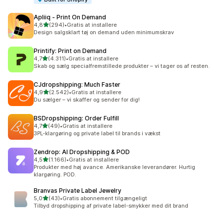
Apliiq ‑ Print On Demand
ud af 5 stjerner
4,8
(294)
•
Gratis at installere
294 anmeldelser i alt
Design salgsklart tøj on demand uden minimumskrav
Printify: Print on Demand
ud af 5 stjerner
4,7
(4.311)
•
Gratis at installere
4311 anmeldelser i alt
Skab og sælg specialfremstillede produkter – vi tager os af resten.
CJdropshipping: Much Faster
ud af 5 stjerner
4,9
(2.542)
•
Gratis at installere
2542 anmeldelser i alt
Du sælger – vi skaffer og sender for dig!
BSDropshipping: Order Fulfill
ud af 5 stjerner
4,7
(49)
•
Gratis at installere
49 anmeldelser i alt
3PL-klargøring og private label til brands i vækst
Zendrop: AI Dropshipping & POD
ud af 5 stjerner
4,5
(1.166)
•
Gratis at installere
1166 anmeldelser i alt
Produkter med høj avance. Amerikanske leverandører. Hurtig
klargøring. POD.
Branvas Private Label Jewelry
ud af 5 stjerner
5,0
(43)
•
Gratis abonnement tilgængeligt
43 anmeldelser i alt
Tilbyd dropshipping af private label-smykker med dit brand