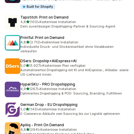
Built for Shopify
Tapstitch: Print on Demand
von 5 Sternen
4,8
(103)
•
Kostenlose Installation
103 Rezensionen insgesamt
Dein zuverlässiger Dropshipping-Partner & Sourcing-Agent
Printful: Print on Demand
von 5 Sternen
4,8
(3.712)
•
Kostenlose Installation
3712 Rezensionen insgesamt
Individuelle Druck- und Stickereiartikel ohne Vorabkosten
verkaufen
DSers: Dropship+AliExpress+AI
von 5 Sternen
5,0
(5.927)
•
Kostenloser Plan verfügbar
5927 Rezensionen insgesamt
Automatisiertes Dropshipping mit KI und AliExpress-, Alibaba- sowie
US-Lieferant:innen
HyperSKU ‑ PRO Dropshipping
von 5 Sternen
4,9
(267)
•
Kostenlose Installation
267 Rezensionen insgesamt
Optimiertes Dropshipping & POD: Sourcing, Branding, Fulfillmen
German Drop ‑ EU Dropshipping
von 5 Sternen
5,0
(143)
•
Kostenlose Installation
143 Rezensionen insgesamt
E-Commerce-Abläufe vom Sourcing bis zur Logistik optimieren.
Apliiq ‑ Print On Demand
von 5 Sternen
4,8
(294)
•
Kostenlose Installation
294 Rezensionen insgesamt