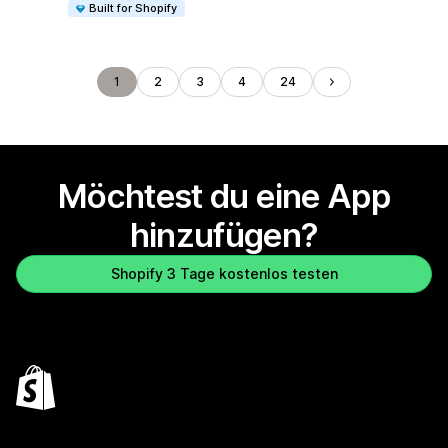
Built for Shopify
1
2
3
4
24
Möchtest du eine App
hinzufügen?
Shopify 3 Tage kostenlos testen