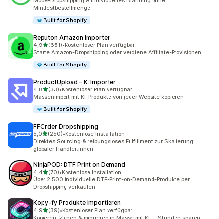
Mode-Dropshipping & individuelles Branding ohne
Mindestbestellmenge
Built for Shopify
Reputon Amazon Importer
von 5 Sternen
4,9
(651)
•
Kostenloser Plan verfügbar
651 Rezensionen insgesamt
Starte Amazon-Dropshipping oder verdiene Affiliate-Provisionen
Built for Shopify
ProductUpload – KI Importer
von 5 Sternen
4,8
(33)
•
Kostenloser Plan verfügbar
33 Rezensionen insgesamt
Massenimport mit KI: Produkte von jeder Website kopieren
Built for Shopify
FFOrder Dropshipping
von 5 Sternen
5,0
(250)
•
Kostenlose Installation
250 Rezensionen insgesamt
Direktes Sourcing & reibungsloses Fulfillment zur Skalierung
globaler Händler:innen
NinjaPOD: DTF Print on Demand
von 5 Sternen
4,4
(70)
•
Kostenlose Installation
70 Rezensionen insgesamt
Über 2.500 individuelle DTF-Print-on-Demand-Produkte per
Dropshipping verkaufen
Kopy‑fy Produkte Importieren
von 5 Sternen
4,9
(39)
•
Kostenloser Plan verfügbar
39 Rezensionen insgesamt
Kopieren, klonen & migrieren in Masse mit KI — Stunden sparen