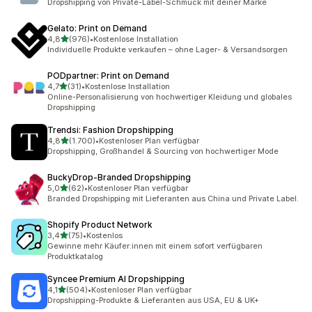
Dropshipping von Private-Label-Schmuck mit deiner Marke
Gelato: Print on Demand
von 5 Sternen
4,8
(976)
•
Kostenlose Installation
976 Rezensionen insgesamt
Individuelle Produkte verkaufen – ohne Lager- & Versandsorgen
PODpartner: Print on Demand
von 5 Sternen
4,7
(31)
•
Kostenlose Installation
31 Rezensionen insgesamt
Online-Personalisierung von hochwertiger Kleidung und globales
Dropshipping
Trendsi: Fashion Dropshipping
von 5 Sternen
4,8
(1.700)
•
Kostenloser Plan verfügbar
1700 Rezensionen insgesamt
Dropshipping, Großhandel & Sourcing von hochwertiger Mode
BuckyDrop‑Branded Dropshipping
von 5 Sternen
5,0
(62)
•
Kostenloser Plan verfügbar
62 Rezensionen insgesamt
Branded Dropshipping mit Lieferanten aus China und Private Label.
Shopify Product Network
von 5 Sternen
3,4
(75)
•
Kostenlos
75 Rezensionen insgesamt
Gewinne mehr Käufer:innen mit einem sofort verfügbaren
Produktkatalog
Syncee Premium AI Dropshipping
von 5 Sternen
4,1
(504)
•
Kostenloser Plan verfügbar
504 Rezensionen insgesamt
Dropshipping-Produkte & Lieferanten aus USA, EU & UK+