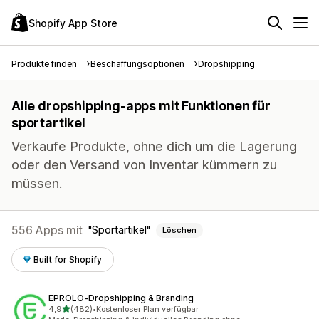
Shopify App Store
Produkte finden
Beschaffungsoptionen
Dropshipping
Alle dropshipping-apps mit Funktionen für
sportartikel
Verkaufe Produkte, ohne dich um die Lagerung
oder den Versand von Inventar kümmern zu
müssen.
556 Apps mit
Sportartikel
Löschen
Built for Shopify
EPROLO‑Dropshipping & Branding
von 5 Sternen
4,9
(482)
•
Kostenloser Plan verfügbar
482 Rezensionen insgesamt