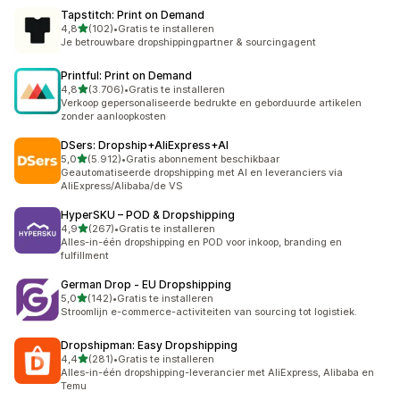
Tapstitch: Print on Demand
van 5 sterren
4,8
(102)
•
Gratis te installeren
102 recensies in totaal
Je betrouwbare dropshippingpartner & sourcingagent
Printful: Print on Demand
van 5 sterren
4,8
(3.706)
•
Gratis te installeren
3706 recensies in totaal
Verkoop gepersonaliseerde bedrukte en geborduurde artikelen
zonder aanloopkosten
DSers: Dropship+AliExpress+AI
van 5 sterren
5,0
(5.912)
•
Gratis abonnement beschikbaar
5912 recensies in totaal
Geautomatiseerde dropshipping met AI en leveranciers via
AliExpress/Alibaba/de VS
HyperSKU – POD & Dropshipping
van 5 sterren
4,9
(267)
•
Gratis te installeren
267 recensies in totaal
Alles-in-één dropshipping en POD voor inkoop, branding en
fulfillment
German Drop ‑ EU Dropshipping
van 5 sterren
5,0
(142)
•
Gratis te installeren
142 recensies in totaal
Stroomlijn e-commerce-activiteiten van sourcing tot logistiek.
Dropshipman: Easy Dropshipping
van 5 sterren
4,4
(281)
•
Gratis te installeren
281 recensies in totaal
Alles-in-één dropshipping-leverancier met AliExpress, Alibaba en
Temu