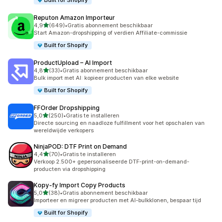
Built for Shopify
Reputon Amazon Importeur
van 5 sterren
4,9
(649)
•
Gratis abonnement beschikbaar
649 recensies in totaal
Start Amazon-dropshipping of verdien Affiliate-commissie
Built for Shopify
ProductUpload – AI Import
van 5 sterren
4,8
(33)
•
Gratis abonnement beschikbaar
33 recensies in totaal
Bulk import met AI: kopieer producten van elke website
Built for Shopify
FFOrder Dropshipping
van 5 sterren
5,0
(250)
•
Gratis te installeren
250 recensies in totaal
Directe sourcing en naadloze fulfillment voor het opschalen van
wereldwijde verkopers
NinjaPOD: DTF Print on Demand
van 5 sterren
4,4
(70)
•
Gratis te installeren
70 recensies in totaal
Verkoop 2.500+ gepersonaliseerde DTF-print-on-demand-
producten via dropshipping
Kopy‑fy Import Copy Products
van 5 sterren
5,0
(38)
•
Gratis abonnement beschikbaar
38 recensies in totaal
Importeer en migreer producten met AI-bulkklonen, bespaar tijd
Built for Shopify