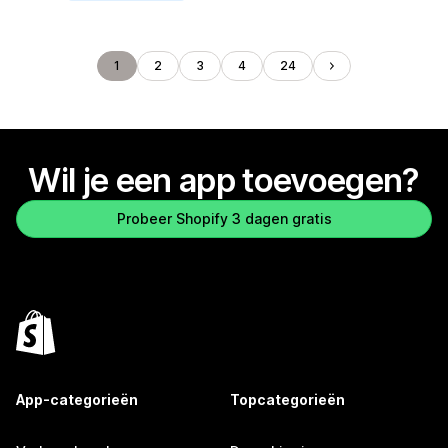
1
2
3
4
24
Wil je een app toevoegen?
Probeer Shopify 3 dagen gratis
App-categorieën
Topcategorieën