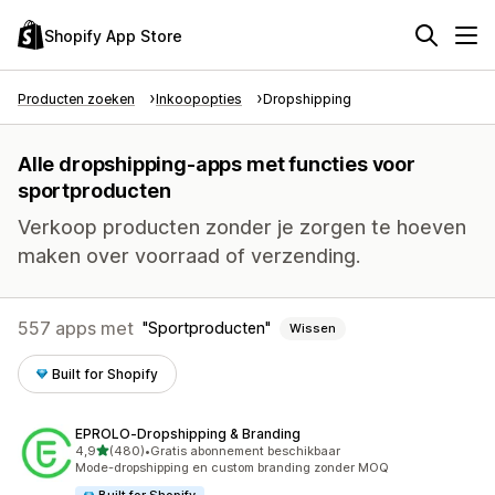
Shopify App Store
Producten zoeken
Inkoopopties
Dropshipping
Alle dropshipping-apps met functies voor
sportproducten
Verkoop producten zonder je zorgen te hoeven
maken over voorraad of verzending.
557 apps met
Sportproducten
Wissen
Built for Shopify
EPROLO‑Dropshipping & Branding
van 5 sterren
4,9
(480)
•
Gratis abonnement beschikbaar
480 recensies in totaal
Mode-dropshipping en custom branding zonder MOQ