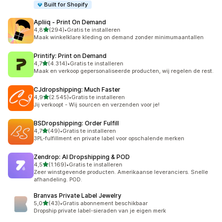
Built for Shopify
Apliiq ‑ Print On Demand
van 5 sterren
4,8
(294)
•
Gratis te installeren
294 recensies in totaal
Maak winkelklare kleding on demand zonder minimumaantallen
Printify: Print on Demand
van 5 sterren
4,7
(4.314)
•
Gratis te installeren
4314 recensies in totaal
Maak en verkoop gepersonaliseerde producten, wij regelen de rest.
CJdropshipping: Much Faster
van 5 sterren
4,9
(2.545)
•
Gratis te installeren
2545 recensies in totaal
Jij verkoopt - Wij sourcen en verzenden voor je!
BSDropshipping: Order Fulfill
van 5 sterren
4,7
(49)
•
Gratis te installeren
49 recensies in totaal
3PL-fulfillment en private label voor opschalende merken
Zendrop: AI Dropshipping & POD
van 5 sterren
4,5
(1.169)
•
Gratis te installeren
1169 recensies in totaal
Zeer winstgevende producten. Amerikaanse leveranciers. Snelle
afhandeling. POD.
Branvas Private Label Jewelry
van 5 sterren
5,0
(43)
•
Gratis abonnement beschikbaar
43 recensies in totaal
Dropship private label-sieraden van je eigen merk