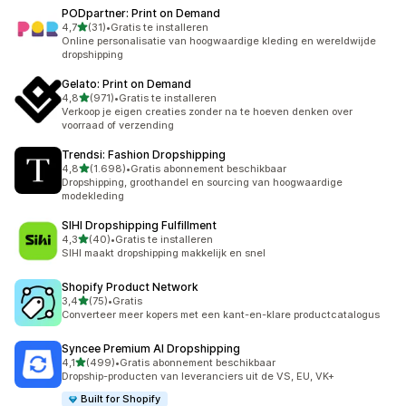
PODpartner: Print on Demand
van 5 sterren
4,7
(31)
•
Gratis te installeren
31 recensies in totaal
Online personalisatie van hoogwaardige kleding en wereldwijde
dropshipping
Gelato: Print on Demand
van 5 sterren
4,8
(971)
•
Gratis te installeren
971 recensies in totaal
Verkoop je eigen creaties zonder na te hoeven denken over
voorraad of verzending
Trendsi: Fashion Dropshipping
van 5 sterren
4,8
(1.698)
•
Gratis abonnement beschikbaar
1698 recensies in totaal
Dropshipping, groothandel en sourcing van hoogwaardige
modekleding
SIHI Dropshipping Fulfillment
van 5 sterren
4,3
(40)
•
Gratis te installeren
40 recensies in totaal
SIHI maakt dropshipping makkelijk en snel
Shopify Product Network
van 5 sterren
3,4
(75)
•
Gratis
75 recensies in totaal
Converteer meer kopers met een kant-en-klare productcatalogus
Syncee Premium AI Dropshipping
van 5 sterren
4,1
(499)
•
Gratis abonnement beschikbaar
499 recensies in totaal
Dropship-producten van leveranciers uit de VS, EU, VK+
Built for Shopify