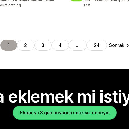
vert more buyers with an instant
SIHI makes Dropshipping 
duct catalog
fast
Sonraki
1
2
3
4
…
24
 eklemek mi isti
Shopify'ı 3 gün boyunca ücretsiz deneyin