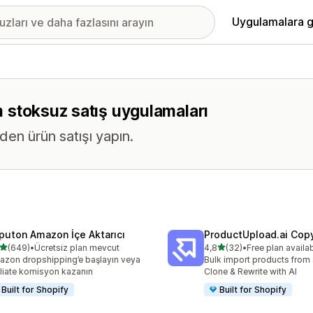
Uygulamalara g
üm stoksuz satış uygulamaları
en ürün satışı yapın.
puton Amazon İçe Aktarıcı
ProductUpload.ai Cop
5 yıldız üzerinden
5 yıldız üzerinden
(649)
•
Ücretsiz plan mevcut
4,8
(32)
•
Free plan availa
lam 649 değerlendirme
toplam 32 değerlendirme
zon dropshipping’e başlayın veya
Bulk import products from 
iliate komisyon kazanın
Clone & Rewrite with AI
Built for Shopify
Built for Shopify