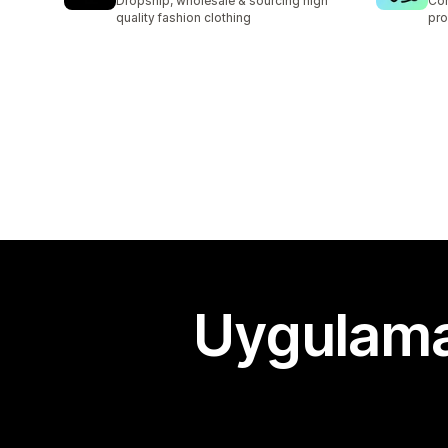
Dropship, wholesale & sourcing high
Con
quality fashion clothing
pro
Uygulama