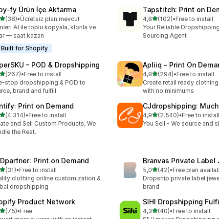
py‑fy Ürün İçe Aktarma
Tapstitch: Print on D
5 yıldız üzerinden
5 yıldız üzerinden
(38)
•
Ücretsiz plan mevcut
4,8
(102)
•
Free to install
lam 38 değerlendirme
toplam 102 değerlendirme
nleri AI ile toplu kopyala, klonla ve
Your Reliable Dropshipping
ar — saat kazan
Sourcing Agent
Built for Shopify
perSKU – POD & Dropshipping
Apliiq ‑ Print On Dema
5 yıldız üzerinden
5 yıldız üzerinden
(267)
•
Free to install
4,8
(294)
•
Free to install
lam 267 değerlendirme
toplam 294 değerlendirme
-stop dropshipping & POD to
Create retail ready clothi
rce, brand and fulfill
with no minimums
intify: Print on Demand
CJdropshipping: Much
5 yıldız üzerinden
5 yıldız üzerinden
(4.314)
•
Free to install
4,9
(2.540)
•
Free to instal
lam 4314 değerlendirme
toplam 2540 değerlendirm
ate and Sell Custom Products, We
You Sell - We source and sh
dle the Rest.
Dpartner: Print on Demand
Branvas Private Label
5 yıldız üzerinden
5 yıldız üzerinden
(31)
•
Free to install
5,0
(42)
•
Free plan availa
lam 31 değerlendirme
toplam 42 değerlendirme
lity clothing online customization &
Dropship private label jewe
bal dropshipping
brand
opify Product Network
SIHI Dropshipping Fulf
5 yıldız üzerinden
5 yıldız üzerinden
(75)
•
Free
4,3
(40)
•
Free to install
lam 75 değerlendirme
toplam 40 değerlendirme