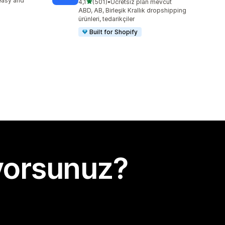
easy and
5 yıldız üzerinden
4,1
(501)
•
Ücretsiz plan mevcut
toplam 501 değerlendirme
ABD, AB, Birleşik Krallık dropshipping
ürünleri, tedarikçiler
Built for Shopify
yorsunuz?