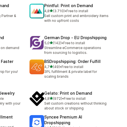
emand
Printful: Print on Demand
5 yıldız üzerinden
4,8
(3.710)
•
Free to install
toplam 3710 değerlendirme
 Partner &
Sell custom print and embroidery items
with no upfront costs
nd
German Drop ‑ EU Dropshipping
5 yıldız üzerinden
5,0
(142)
•
Free to install
toplam 142 değerlendirme
ng on demand
Streamline eCommerce operations
from sourcing to logistics.
 Faster
BSDropshipping: Order Fulfill
5 yıldız üzerinden
l
4,7
(49)
•
Free to install
e
toplam 49 değerlendirme
ip for you!
3PL fulfillment & private label for
scaling brands
 Jewelry
Gelato: Print on Demand
5 yıldız üzerinden
ble
4,8
(972)
•
Free to install
toplam 972 değerlendirme
lry with your
Sell custom creations without thinking
about stock or shipping
illment
Syncee Premium AI
Dropshipping