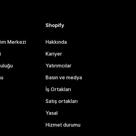
Shopify
dım Merkezi
Hakkında
i
Kariyer
luluğu
Yatırımcılar
gu
Basın ve medya
İş Ortakları
Satış ortakları
Yasal
Hizmet durumu