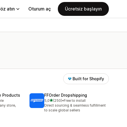
öz atın
Oturum aç
Ücretsiz başlayın
Built for Shopify
y Products
FFOrder Dropshipping
5 yıldız üzerinden
ble
5,0
(250)
•
Free to install
toplam 250 değerlendirme
any store,
Direct sourcing & seamless fulfillment
to scale global sellers