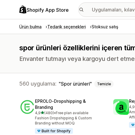
Shopify App Store
Ürün bulma
Tedarik seçenekleri
Stoksuz satış
spor ürünleri özelliklerini içeren t
Envanter tutmayı veya kargoyu dert etmed
560 uygulama:
Spor ürünleri
Temizle
EPROLO‑Dropshipping &
Re
Branding
4,9
top
Ama
5 yıldız üzerinden
4,9
(480)
•
Free plan available
toplam 480 değerlendirme
Aff
Fashion Dropshipping & Custom
Branding without MOQ
Built for Shopify