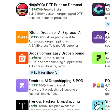
NinjaPOD: DTF Print on Demand
Ko
5 yıldız üzerinden
4,4
(70)
•
Free to install
5,0
toplam 70 değerlendirme
top
Sell 2,500+ custom dropshipped DTF
Ürü
print-on-demand products
akt
DSers: Dropship+AliExpress+AI
Hy
5 yıldız üzerinden
5,0
(5.905)
•
Free plan available
4,9
toplam 5905 değerlendirme
top
Automated dropshipping with
One
AI&AliExpress/Alibaba/US supplier
sou
Dropshipman: Easy Dropshipping
Pr
5 yıldız üzerinden
4,4
(281)
•
Free to install
4,7
toplam 281 değerlendirme
top
All-in-one dropshipping supplier with
Cre
AliExpress, Alibaba,Temu
Han
Built for Shopify
Zendrop: AI Dropshipping & POD
PO
5 yıldız üzerinden
4,5
(1.166)
•
Free to install
4,7
toplam 1166 değerlendirme
top
High-profit products. US suppliers.
Qua
Fast fulfillment. POD.
glo
Trendsi: Fashion Dropshipping
Sh
5 yıldız üzerinden
4,9
(1.696)
•
Free plan available
3,4
toplam 1696 değerlendirme
top