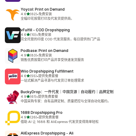
Yoycol: Print on Demand
星（满分 5 星）
4.6
(62)
•
免费安装
总共 62 条评论
全幅印花按需打印及代发货提供商。
vFulfill ‑ COD Dropshipping
星（满分 5 星）
4.6
(10)
•
免费安装
总共 10 条评论
完全托管的印度 COD 代发货服务，每日提供热门产品
Podbase: Print on Demand
星（满分 5 星）
4.9
(83)
•
免费安装
总共 83 条评论
销售优质按需打印产品并享受快速发货服务
Wiio Dropshipping Fulfillment
星（满分 5 星）
4.6
(55)
•
提供免费套餐
总共 55 条评论
一站式解决产品寻源与代发货订单处理需求
BuckyDrop：一件代发｜中国货源｜自动履约｜品牌定制
星（满分 5 星）
4.9
(61)
•
提供免费套餐
总共 61 条评论
中国采购专家：自有品牌定制、质量把控与全球自动化履约。
1688 Dropshipping Pro
星（满分 5 星）
4.9
(26)
•
提供免费套餐
总共 26 条评论
借助 AI 让 1688 和 AliExpress 代发货变得简单轻松
AliExpress Dropshipping ‑ Ali