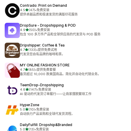
Contrado: Print on Demand
星（满分 5 星）
4.5
(47)
•
免费安装
总共 47 条评论
提供卓越品质和极速发货的满版印花服务
DropSure ‑ Dropshipping & POD
星（满分 5 星）
4.9
(50)
•
免费安装
总共 50 条评论
包含 100 多万件产品和全球供应商的代发货与 POD 服务
Dripshipper: Coffee & Tea
星（满分 5 星）
4.7
(133)
•
提供免费试用
总共 133 条评论
代发货您自有品牌的咖啡和茶。
MY ONLINE FASHION STORE
星（满分 5 星）
4.7
(85)
•
提供免费套餐
总共 85 条评论
备货超过 10,000 款美国商品。简化并自动化代销业务。
TeemDrop‑Dropshipping
星（满分 5 星）
4.8
(147)
•
免费安装
总共 147 条评论
AI 驱动的代发货订单履行——让商家摆脱繁琐工作
HyperZone
星（满分 5 星）
5.0
(10)
•
免费安装
总共 10 条评论
自动执行产品采购和全球代发货流程。
DailyFulfill: Dropship&Branded
星（满分 5 星）
5.0
(13)
•
免费安装