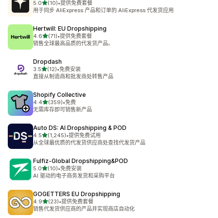
星（满分 5 星）
5.0
(10)
•
提供免费套餐
总共 10 条评论
用于同步 AliExpress 产品和订单的 AliExpress 代发货应用
Hertwill: EU Dropshipping
星（满分 5 星）
4.6
(71)
•
提供免费套餐
总共 71 条评论
销售全球最高品质的代发货产品。
Dropdash
星（满分 5 星）
3.5
(12)
•
免费安装
总共 12 条评论
直接从制造商和批发商处转售产品
Shopify Collective
星（满分 5 星）
4.4
(359)
•
免费
总共 359 条评论
无需库存即可销售新产品
Auto DS: AI Dropshipping & POD
星（满分 5 星）
4.5
(1,245)
•
提供免费试用
总共 1245 条评论
从全球最优质的代发货供应商处查找代发货产品
Fulfiz‑Global Dropshipping&POD
星（满分 5 星）
5.0
(10)
•
免费安装
总共 10 条评论
AI 驱动的电子商务发货和采购平台
GOGETTERS EU Dropshipping
星（满分 5 星）
4.9
(23)
•
提供免费套餐
总共 23 条评论
销售代发货供应商的产品并实现商店自动化