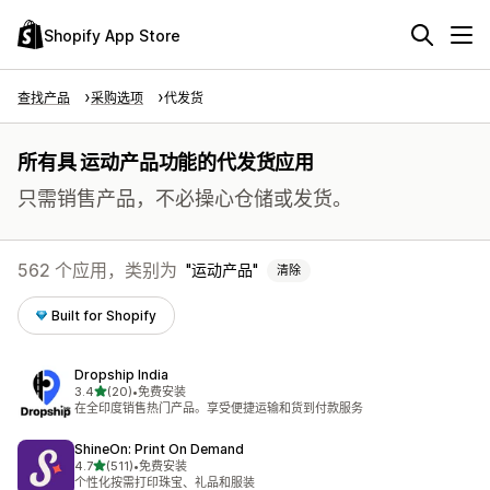
Shopify App Store
查找产品
采购选项
代发货
所有具 运动产品功能的代发货应用
只需销售产品，不必操心仓储或发货。
562 个应用，类别为
运动产品
清除
Built for Shopify
Dropship India
星（满分 5 星）
3.4
(20)
•
免费安装
总共 20 条评论
在全印度销售热门产品。享受便捷运输和货到付款服务
ShineOn: Print On Demand
星（满分 5 星）
4.7
(511)
•
免费安装
总共 511 条评论
个性化按需打印珠宝、礼品和服装