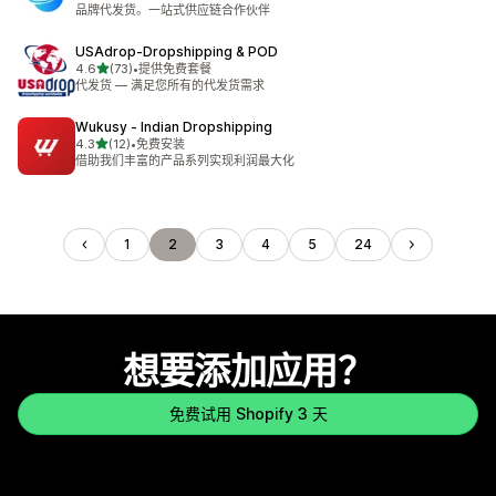
总共 13 条评论
品牌代发货。一站式供应链合作伙伴
USAdrop‑Dropshipping & POD
星（满分 5 星）
4.6
(73)
•
提供免费套餐
总共 73 条评论
代发货 — 满足您所有的代发货需求
Wukusy ‑ Indian Dropshipping
星（满分 5 星）
4.3
(12)
•
免费安装
总共 12 条评论
借助我们丰富的产品系列实现利润最大化
1
2
3
4
5
24
想要添加应用？
免费试用 Shopify 3 天