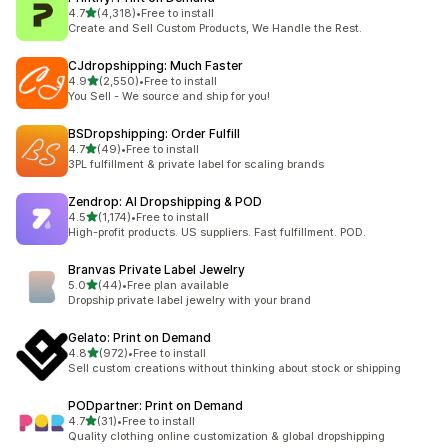
滿分 5 顆星
4.7
(4,318)
•
Free to install
共有 4318 則評價
Create and Sell Custom Products, We Handle the Rest.
CJdropshipping: Much Faster
滿分 5 顆星
4.9
(2,550)
•
Free to install
共有 2550 則評價
You Sell - We source and ship for you!
BSDropshipping: Order Fulfill
滿分 5 顆星
4.7
(49)
•
Free to install
共有 49 則評價
3PL fulfillment & private label for scaling brands
Zendrop: AI Dropshipping & POD
滿分 5 顆星
4.5
(1,174)
•
Free to install
共有 1174 則評價
High-profit products. US suppliers. Fast fulfillment. POD.
Branvas Private Label Jewelry
滿分 5 顆星
5.0
(44)
•
Free plan available
共有 44 則評價
Dropship private label jewelry with your brand
Gelato: Print on Demand
滿分 5 顆星
4.8
(972)
•
Free to install
共有 972 則評價
Sell custom creations without thinking about stock or shipping
PODpartner: Print on Demand
滿分 5 顆星
4.7
(31)
•
Free to install
共有 31 則評價
Quality clothing online customization & global dropshipping