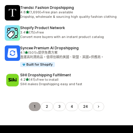
Trendsi: Fashion Dropshipping
滿分 5 顆星
4.8
(1,699)
•
Free plan available
共有 1699 則評價
Dropship, wholesale & sourcing high quality fashion clothing
Shopify Product Network
滿分 5 顆星
3.4
(75)
•
Free
共有 75 則評價
Convert more buyers with an instant product catalog
Syncee Premium AI Dropshipping
滿分 5 顆星
4.1
(501)
•
提供免費方案
共有 501 則評價
直運高利潤商品。值得信賴的美國、歐盟、英國+供應商。
Built for Shopify
SIHI Dropshipping Fulfillment
滿分 5 顆星
4.2
(41)
•
Free to install
共有 41 則評價
SIHI makes Dropshipping easy and fast
1
2
3
4
24