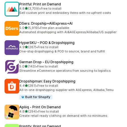
Printful: Print on Demand
滿分 5 顆星
4.8
(3,709)
•
Free to install
共有 3709 則評價
Sell custom print and embroidery items with no upfront costs
DSers: Dropship+AliExpress+AI
滿分 5 顆星
5.0
(5,919)
•
Free plan available
共有 5919 則評價
Automated dropshipping with AI&AliExpress/Alibaba/US supplier
HyperSKU – POD & Dropshipping
滿分 5 顆星
4.9
(267)
•
Free to install
共有 267 則評價
One-stop dropshipping & POD to source, brand and fulfill
German Drop ‑ EU Dropshipping
滿分 5 顆星
5.0
(143)
•
Free to install
共有 143 則評價
Streamline eCommerce operations from sourcing to logistics.
Dropshipman: Easy Dropshipping
滿分 5 顆星
4.4
(281)
•
Free to install
共有 281 則評價
All-in-one dropshipping supplier with AliExpress, Alibaba,Temu
Built for Shopify
Apliiq ‑ Print On Demand
滿分 5 顆星
4.8
(294)
•
Free to install
共有 294 則評價
Create retail ready clothing on demand with no minimums
Printify: Print on Demand