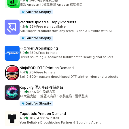
滿分 5 顆星
4.9
(648)
•
提供免費方案
共有 648 則評價
開始 Amazon 代發或賺取 Amazon 聯盟佣金
Built for Shopify
ProductUpload.ai Copy Products
滿分 5 顆星
4.8
(33)
•
Free plan available
共有 33 則評價
Bulk import products from any store, Clone & Rewrite with AI
Built for Shopify
FFOrder Dropshipping
滿分 5 顆星
5.0
(250)
•
Free to install
共有 250 則評價
Direct sourcing & seamless fulfillment to scale global sellers
NinjaPOD: DTF Print on Demand
滿分 5 顆星
4.4
(70)
•
Free to install
共有 70 則評價
Sell 2,500+ custom dropshipped DTF print-on-demand products
Kopy‑fy 匯入產品·複製商品
滿分 5 顆星
5.0
(38)
•
提供免費方案
共有 38 則評價
AI 大量克隆:一鍵匯入商品、複製產品、遷移整店
Built for Shopify
Tapstitch: Print on Demand
滿分 5 顆星
4.8
(102)
•
Free to install
共有 102 則評價
Your Reliable Dropshipping Partner & Sourcing Agent