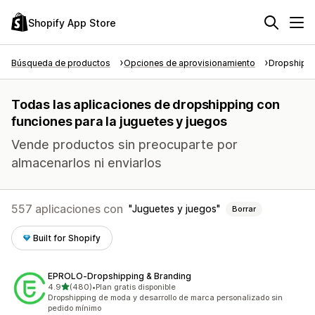
Shopify App Store
Búsqueda de productos
Opciones de aprovisionamiento
Dropshipp
Todas las aplicaciones de dropshipping con
funciones para la juguetes y juegos
Vende productos sin preocuparte por
almacenarlos ni enviarlos
557 aplicaciones con
Juguetes y juegos
Borrar
Built for Shopify
EPROLO‑Dropshipping & Branding
de 5 estrellas
4.9
(480)
•
Plan gratis disponible
480 reseñas en total
Dropshipping de moda y desarrollo de marca personalizado sin
pedido mínimo