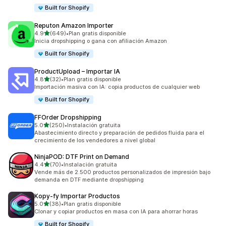
Built for Shopify
Reputon Amazon Importer
de 5 estrellas
4.9
(649)
•
Plan gratis disponible
649 reseñas en total
Inicia dropshipping o gana con afiliación Amazon
Built for Shopify
ProductUpload – Importar IA
de 5 estrellas
4.8
(32)
•
Plan gratis disponible
32 reseñas en total
Importación masiva con IA: copia productos de cualquier web
Built for Shopify
FFOrder Dropshipping
de 5 estrellas
5.0
(250)
•
Instalación gratuita
250 reseñas en total
Abastecimiento directo y preparación de pedidos fluida para el
crecimiento de los vendedores a nivel global
NinjaPOD: DTF Print on Demand
de 5 estrellas
4.4
(70)
•
Instalación gratuita
70 reseñas en total
Vende más de 2.500 productos personalizados de impresión bajo
demanda en DTF mediante dropshipping
Kopy‑fy Importar Productos
de 5 estrellas
5.0
(38)
•
Plan gratis disponible
38 reseñas en total
Clonar y copiar productos en masa con IA para ahorrar horas
Built for Shopify