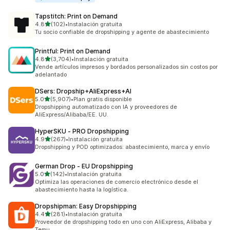
Tapstitch: Print on Demand
de 5 estrellas
4.8
(102)
•
Instalación gratuita
102 reseñas en total
Tu socio confiable de dropshipping y agente de abastecimiento
Printful: Print on Demand
de 5 estrellas
4.8
(3,704)
•
Instalación gratuita
3704 reseñas en total
Vende artículos impresos y bordados personalizados sin costos por
adelantado
DSers: Dropship+AliExpress+AI
de 5 estrellas
5.0
(5,907)
•
Plan gratis disponible
5907 reseñas en total
Dropshipping automatizado con IA y proveedores de
AliExpress/Alibaba/EE. UU.
HyperSKU ‑ PRO Dropshipping
de 5 estrellas
4.9
(267)
•
Instalación gratuita
267 reseñas en total
Dropshipping y POD optimizados: abastecimiento, marca y envío
German Drop ‑ EU Dropshipping
de 5 estrellas
5.0
(142)
•
Instalación gratuita
142 reseñas en total
Optimiza las operaciones de comercio electrónico desde el
abastecimiento hasta la logística.
Dropshipman: Easy Dropshipping
de 5 estrellas
4.4
(281)
•
Instalación gratuita
281 reseñas en total
Proveedor de dropshipping todo en uno con AliExpress, Alibaba y
Temu