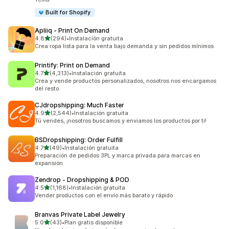
Built for Shopify
Apliiq ‑ Print On Demand
de 5 estrellas
4.8
(294)
•
Instalación gratuita
294 reseñas en total
Crea ropa lista para la venta bajo demanda y sin pedidos mínimos
Printify: Print on Demand
de 5 estrellas
4.7
(4,313)
•
Instalación gratuita
4313 reseñas en total
Crea y vende productos personalizados, nosotros nos encargamos
del resto.
CJdropshipping: Much Faster
de 5 estrellas
4.9
(2,544)
•
Instalación gratuita
2544 reseñas en total
Tú vendes, ¡nosotros buscamos y enviamos los productos por ti!
BSDropshipping: Order Fulfill
de 5 estrellas
4.7
(49)
•
Instalación gratuita
49 reseñas en total
Preparación de pedidos 3PL y marca privada para marcas en
expansión
Zendrop ‑ Dropshipping & POD
de 5 estrellas
4.5
(1,168)
•
Instalación gratuita
1168 reseñas en total
Vender productos con el envío más barato y rápido
Branvas Private Label Jewelry
de 5 estrellas
5.0
(43)
•
Plan gratis disponible
43 reseñas en total