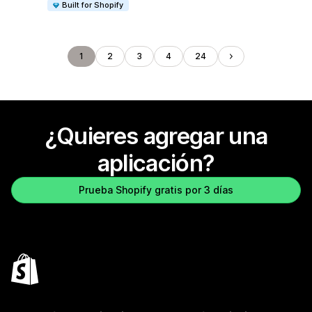
Built for Shopify
1
2
3
4
24
¿Quieres agregar una
aplicación?
Prueba Shopify gratis por 3 días