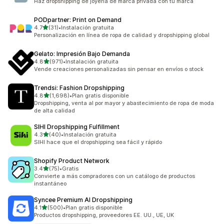
Haz dropshipping de joyería de marca privada con tu marca
PODpartner: Print on Demand
de 5 estrellas
4.7
(31)
•
Instalación gratuita
31 reseñas en total
Personalización en línea de ropa de calidad y dropshipping global
Gelato: Impresión Bajo Demanda
de 5 estrellas
4.8
(971)
•
Instalación gratuita
971 reseñas en total
Vende creaciones personalizadas sin pensar en envíos o stock
Trendsi: Fashion Dropshipping
de 5 estrellas
4.8
(1,698)
•
Plan gratis disponible
1698 reseñas en total
Dropshipping, venta al por mayor y abastecimiento de ropa de moda
de alta calidad
SIHI Dropshipping Fulfillment
de 5 estrellas
4.3
(40)
•
Instalación gratuita
40 reseñas en total
SIHI hace que el dropshipping sea fácil y rápido
Shopify Product Network
de 5 estrellas
3.4
(75)
•
Gratis
75 reseñas en total
Convierte a más compradores con un catálogo de productos
instantáneo
Syncee Premium AI Dropshipping
de 5 estrellas
4.1
(500)
•
Plan gratis disponible
500 reseñas en total
Productos dropshipping, proveedores EE. UU., UE, UK