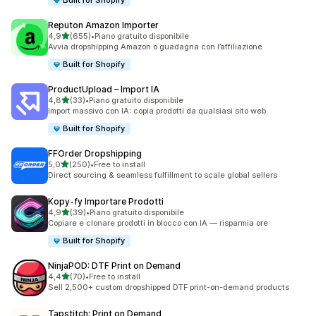
Built for Shopify
Reputon Amazon Importer
stelle su 5
4,9
(655)
•
Piano gratuito disponibile
655 recensioni totali
Avvia dropshipping Amazon o guadagna con l’affiliazione
Built for Shopify
ProductUpload – Import IA
stelle su 5
4,8
(33)
•
Piano gratuito disponibile
33 recensioni totali
Import massivo con IA: copia prodotti da qualsiasi sito web
Built for Shopify
FFOrder Dropshipping
stelle su 5
5,0
(250)
•
Free to install
250 recensioni totali
Direct sourcing & seamless fulfillment to scale global sellers
Kopy‑fy Importare Prodotti
stelle su 5
4,9
(39)
•
Piano gratuito disponibile
39 recensioni totali
Copiare e clonare prodotti in blocco con IA — risparmia ore
Built for Shopify
NinjaPOD: DTF Print on Demand
stelle su 5
4,4
(70)
•
Free to install
70 recensioni totali
Sell 2,500+ custom dropshipped DTF print-on-demand products
Tapstitch: Print on Demand