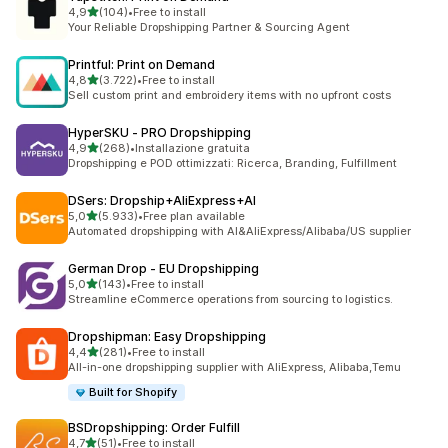
stelle su 5
4,9
(104)
•
Free to install
104 recensioni totali
Your Reliable Dropshipping Partner & Sourcing Agent
Printful: Print on Demand
stelle su 5
4,8
(3.722)
•
Free to install
3722 recensioni totali
Sell custom print and embroidery items with no upfront costs
HyperSKU ‑ PRO Dropshipping
stelle su 5
4,9
(268)
•
Installazione gratuita
268 recensioni totali
Dropshipping e POD ottimizzati: Ricerca, Branding, Fulfillment
DSers: Dropship+AliExpress+AI
stelle su 5
5,0
(5.933)
•
Free plan available
5933 recensioni totali
Automated dropshipping with AI&AliExpress/Alibaba/US supplier
German Drop ‑ EU Dropshipping
stelle su 5
5,0
(143)
•
Free to install
143 recensioni totali
Streamline eCommerce operations from sourcing to logistics.
Dropshipman: Easy Dropshipping
stelle su 5
4,4
(281)
•
Free to install
281 recensioni totali
All-in-one dropshipping supplier with AliExpress, Alibaba,Temu
Built for Shopify
BSDropshipping: Order Fulfill
stelle su 5
4,7
(51)
•
Free to install