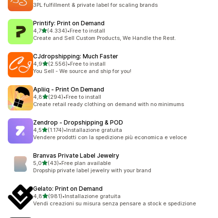
51 recensioni totali
3PL fulfillment & private label for scaling brands
Printify: Print on Demand
stelle su 5
4,7
(4.334)
•
Free to install
4334 recensioni totali
Create and Sell Custom Products, We Handle the Rest.
CJdropshipping: Much Faster
stelle su 5
4,9
(2.556)
•
Free to install
2556 recensioni totali
You Sell - We source and ship for you!
Apliiq ‑ Print On Demand
stelle su 5
4,8
(294)
•
Free to install
294 recensioni totali
Create retail ready clothing on demand with no minimums
Zendrop ‑ Dropshipping & POD
stelle su 5
4,5
(1.174)
•
Installazione gratuita
1174 recensioni totali
Vendere prodotti con la spedizione più economica e veloce
Branvas Private Label Jewelry
stelle su 5
5,0
(43)
•
Free plan available
43 recensioni totali
Dropship private label jewelry with your brand
Gelato: Print on Demand
stelle su 5
4,8
(981)
•
Installazione gratuita
981 recensioni totali
Vendi creazioni su misura senza pensare a stock e spedizione