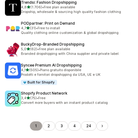
Trendsi: Fashion Dropshipping
stelle su 5
4,8
(1.706)
•
Free plan available
1706 recensioni totali
Dropship, wholesale & sourcing high quality fashion clothing
PODpartner: Print on Demand
stelle su 5
4,7
(31)
•
Free to install
31 recensioni totali
Quality clothing online customization & global dropshipping
BuckyDrop‑Branded Dropshipping
stelle su 5
5,0
(62)
•
Free plan available
62 recensioni totali
Branded dropshipping with China supplier and private label.
Syncee Premium AI Dropshipping
stelle su 5
4,1
(505)
•
Piano gratuito disponibile
505 recensioni totali
Prodotti e fornitori dropshipping da USA, UE e UK
Built for Shopify
Shopify Product Network
stelle su 5
3,4
(75)
•
Free
75 recensioni totali
Convert more buyers with an instant product catalog
1
2
3
4
24