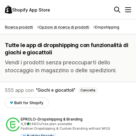
Shopify App Store
Ricerca prodotti
Opzioni di ricerca di prodotti
Dropshipping
Tutte le app di dropshipping con funzionalità di
giochi e giocattoli
Vendi i prodotti senza preoccuparti dello
stoccaggio in magazzino o delle spedizioni.
555 app con
Giochi e giocattoli
Cancella
Built for Shopify
EPROLO‑Dropshipping & Branding
stelle su 5
4,9
(480)
•
Free plan available
480 recensioni totali
Fashion Dropshipping & Custom Branding without MOQ