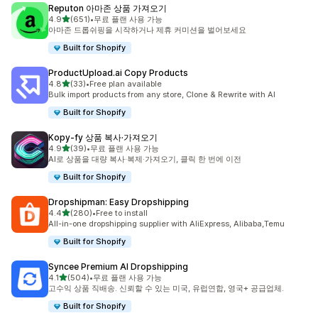
Reputon 아마존 상품 가져오기
별 5개 중
4.9
(651)
•
무료 플랜 사용 가능
총 리뷰 651개
아마존 드롭쉬핑을 시작하거나 제휴 커미션을 벌어보세요
Built for Shopify
ProductUpload.ai Copy Products
별 5개 중
4.8
(33)
•
Free plan available
총 리뷰 33개
Bulk import products from any store, Clone & Rewrite with AI
Built for Shopify
Kopy‑fy 상품 복사·가져오기
별 5개 중
4.9
(39)
•
무료 플랜 사용 가능
총 리뷰 39개
AI로 상품을 대량 복사·복제·가져오기, 클릭 한 번에 이전
Built for Shopify
Dropshipman: Easy Dropshipping
별 5개 중
4.4
(280)
•
Free to install
총 리뷰 280개
All-in-one dropshipping supplier with AliExpress, Alibaba,Temu
Built for Shopify
Syncee Premium AI Dropshipping
별 5개 중
4.1
(504)
•
무료 플랜 사용 가능
총 리뷰 504개
고수익 상품 직배송. 신뢰할 수 있는 미국, 유럽연합, 영국+ 공급업체.
Built for Shopify