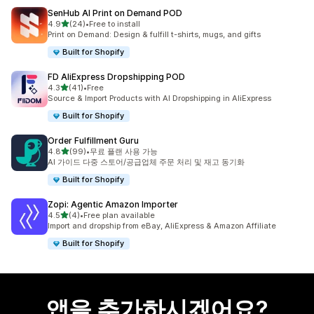
SenHub AI Print on Demand POD
별 5개 중
4.9
(24)
•
Free to install
총 리뷰 24개
Print on Demand: Design & fulfill t-shirts, mugs, and gifts
Built for Shopify
FD AliExpress Dropshipping POD
별 5개 중
4.3
(41)
•
Free
총 리뷰 41개
Source & Import Products with AI Dropshipping in AliExpress
Built for Shopify
Order Fulfillment Guru
별 5개 중
4.8
(99)
•
무료 플랜 사용 가능
총 리뷰 99개
AI 가이드 다중 스토어/공급업체 주문 처리 및 재고 동기화
Built for Shopify
Zopi: Agentic Amazon Importer
별 5개 중
4.5
(4)
•
Free plan available
총 리뷰 4개
Import and dropship from eBay, AliExpress & Amazon Affiliate
Built for Shopify
앱을 추가하시겠어요?