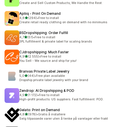
Totalt 4331 omtaler
Create and Sell Custom Products, We Handle the Rest.
Apliiq ‑ Print On Demand
av 5 stjerner
4,8
(294)
•
Free to install
Totalt 294 omtaler
Create retail ready clothing on demand with no minimums
BSDropshipping: Order Fulfill
av 5 stjerner
4,7
(51)
•
Free to install
Totalt 51 omtaler
3PL fulfillment & private label for scaling brands
CJdropshipping: Much Faster
av 5 stjerner
4,9
(2 555)
•
Free to install
Totalt 2555 omtaler
You Sell - We source and ship for you!
Branvas Private Label Jewelry
av 5 stjerner
5,0
(44)
•
Free plan available
Totalt 44 omtaler
Dropship private label jewelry with your brand
Zendrop: AI Dropshipping & POD
av 5 stjerner
4,5
(1 172)
•
Free to install
Totalt 1172 omtaler
High-profit products. US suppliers. Fast fulfillment. POD.
Gelato: Print on Demand
av 5 stjerner
4,8
(978)
•
Gratis å installere
Totalt 978 omtaler
Selg tilpassede varer uten å tenke på varelager eller frakt