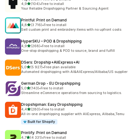
av 5 stjerner
4,9
(104)
•
Free to install
Totalt 104 omtaler
Your Reliable Dropshipping Partner & Sourcing Agent
Printful: Print on Demand
av 5 stjerner
4,8
(3 716)
•
Free to install
Totalt 3716 omtaler
Sell custom print and embroidery items with no upfront costs
HyperSKU – POD & Dropshipping
av 5 stjerner
4,9
(268)
•
Free to install
Totalt 268 omtaler
One-stop dropshipping & POD to source, brand and fulfill
DSers: Dropship+AliExpress+AI
av 5 stjerner
5,0
(5 927)
•
Free plan available
Totalt 5927 omtaler
Automated dropshipping with AI&AliExpress/Alibaba/US supplier
German Drop ‑ EU Dropshipping
av 5 stjerner
5,0
(143)
•
Free to install
Totalt 143 omtaler
Streamline eCommerce operations from sourcing to logistics.
Dropshipman: Easy Dropshipping
av 5 stjerner
4,4
(280)
•
Free to install
Totalt 280 omtaler
All-in-one dropshipping supplier with AliExpress, Alibaba,Temu
Built for Shopify
Printify: Print on Demand
av 5 stjerner
4,7
(4 331)
•
Free to install