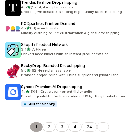
Trendsi: Fashion Dropshipping
av 5 stjerner
4,8
(1 704)
•
Free plan available
Totalt 1704 omtaler
Dropship, wholesale & sourcing high quality fashion clothing
PODpartner: Print on Demand
av 5 stjerner
4,7
(31)
•
Free to install
Totalt 31 omtaler
Quality clothing online customization & global dropshipping
Shopify Product Network
av 5 stjerner
3,4
(75)
•
Free
Totalt 75 omtaler
Convert more buyers with an instant product catalog
BuckyDrop‑Branded Dropshipping
av 5 stjerner
5,0
(62)
•
Free plan available
Totalt 62 omtaler
Branded dropshipping with China supplier and private label.
Syncee Premium AI Dropshipping
av 5 stjerner
4,1
(505)
•
Gratis abonnement tilgjengelig
Totalt 505 omtaler
Dropship-produkter fra leverandører i USA, EU og Storbritannia
Built for Shopify
1
2
3
4
24