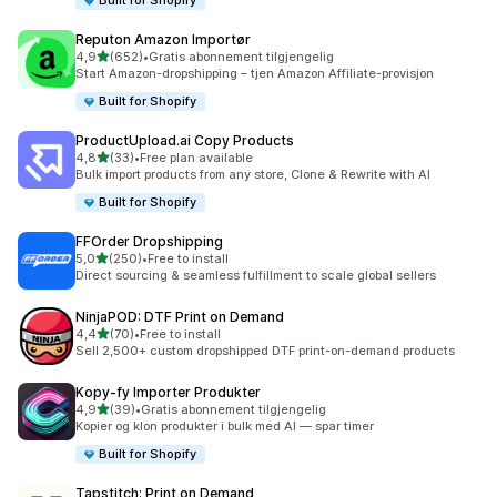
Built for Shopify
Reputon Amazon Importør
av 5 stjerner
4,9
(652)
•
Gratis abonnement tilgjengelig
Totalt 652 omtaler
Start Amazon-dropshipping – tjen Amazon Affiliate-provisjon
Built for Shopify
ProductUpload.ai Copy Products
av 5 stjerner
4,8
(33)
•
Free plan available
Totalt 33 omtaler
Bulk import products from any store, Clone & Rewrite with AI
Built for Shopify
FFOrder Dropshipping
av 5 stjerner
5,0
(250)
•
Free to install
Totalt 250 omtaler
Direct sourcing & seamless fulfillment to scale global sellers
NinjaPOD: DTF Print on Demand
av 5 stjerner
4,4
(70)
•
Free to install
Totalt 70 omtaler
Sell 2,500+ custom dropshipped DTF print-on-demand products
Kopy‑fy Importer Produkter
av 5 stjerner
4,9
(39)
•
Gratis abonnement tilgjengelig
Totalt 39 omtaler
Kopier og klon produkter i bulk med AI — spar timer
Built for Shopify
Tapstitch: Print on Demand