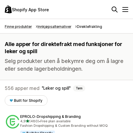
Shopify App Store
Finne produkter
Innkjøpsalternativer
Direktefrakting
Alle apper for direktefrakt med funksjoner for
leker og spill
Selg produkter uten å bekymre deg om å lagre
eller sende lagerbeholdningen.
556 apper med
Leker og spill
Tøm
Built for Shopify
EPROLO‑Dropshipping & Branding
av 5 stjerner
4,9
(480)
•
Free plan available
Totalt 480 omtaler
Fashion Dropshipping & Custom Branding without MOQ