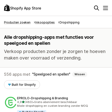
Shopify App Store
Producten zoeken
Inkoopopties
Dropshipping
Alle dropshipping-apps met functies voor
speelgoed en spellen
Verkoop producten zonder je zorgen te hoeven
maken over voorraad of verzending.
556 apps met
Speelgoed en spellen
Wissen
Built for Shopify
EPROLO‑Dropshipping & Branding
van 5 sterren
4,9
(480)
•
Gratis abonnement beschikbaar
480 recensies in totaal
Mode-dropshipping en custom branding zonder MOQ