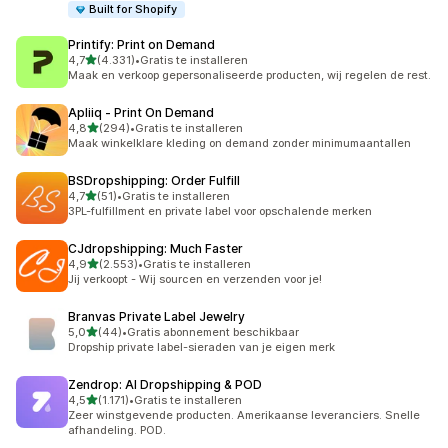
Built for Shopify
Printify: Print on Demand
van 5 sterren
4,7
(4.331)
•
Gratis te installeren
4331 recensies in totaal
Maak en verkoop gepersonaliseerde producten, wij regelen de rest.
Apliiq ‑ Print On Demand
van 5 sterren
4,8
(294)
•
Gratis te installeren
294 recensies in totaal
Maak winkelklare kleding on demand zonder minimumaantallen
BSDropshipping: Order Fulfill
van 5 sterren
4,7
(51)
•
Gratis te installeren
51 recensies in totaal
3PL-fulfillment en private label voor opschalende merken
CJdropshipping: Much Faster
van 5 sterren
4,9
(2.553)
•
Gratis te installeren
2553 recensies in totaal
Jij verkoopt - Wij sourcen en verzenden voor je!
Branvas Private Label Jewelry
van 5 sterren
5,0
(44)
•
Gratis abonnement beschikbaar
44 recensies in totaal
Dropship private label-sieraden van je eigen merk
Zendrop: AI Dropshipping & POD
van 5 sterren
4,5
(1.171)
•
Gratis te installeren
1171 recensies in totaal
Zeer winstgevende producten. Amerikaanse leveranciers. Snelle
afhandeling. POD.