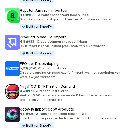
Built for Shopify
Reputon Amazon Importeur
van 5 sterren
4,9
(652)
•
Gratis abonnement beschikbaar
652 recensies in totaal
Start Amazon-dropshipping of verdien Affiliate-commissie
Built for Shopify
ProductUpload – AI Import
van 5 sterren
4,8
(33)
•
Gratis abonnement beschikbaar
33 recensies in totaal
Bulk import met AI: kopieer producten van elke website
Built for Shopify
FFOrder Dropshipping
van 5 sterren
5,0
(250)
•
Gratis te installeren
250 recensies in totaal
Directe sourcing en naadloze fulfillment voor het opschalen van
wereldwijde verkopers
NinjaPOD: DTF Print on Demand
van 5 sterren
4,4
(70)
•
Gratis te installeren
70 recensies in totaal
Verkoop 2.500+ gepersonaliseerde DTF-print-on-demand-
producten via dropshipping
Kopy‑fy Import Copy Products
van 5 sterren
4,9
(39)
•
Gratis abonnement beschikbaar
39 recensies in totaal
Importeer en migreer producten met AI-bulkklonen, bespaar tijd
Built for Shopify