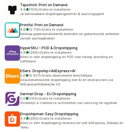
Tapstitch: Print on Demand
van 5 sterren
4,9
(103)
•
Gratis te installeren
103 recensies in totaal
Je betrouwbare dropshippingpartner & sourcingagent
Printful: Print on Demand
van 5 sterren
4,8
(3.714)
•
Gratis te installeren
3714 recensies in totaal
Verkoop gepersonaliseerde bedrukte en geborduurde artikelen
zonder aanloopkosten
HyperSKU – POD & Dropshipping
van 5 sterren
4,9
(268)
•
Gratis te installeren
268 recensies in totaal
Alles-in-één dropshipping en POD voor inkoop, branding en
fulfillment
DSers: Dropship+AliExpress+AI
van 5 sterren
5,0
(5.927)
•
Gratis abonnement beschikbaar
5927 recensies in totaal
Geautomatiseerde dropshipping met AI en leveranciers via
AliExpress/Alibaba/de VS
German Drop ‑ EU Dropshipping
van 5 sterren
5,0
(143)
•
Gratis te installeren
143 recensies in totaal
Stroomlijn e-commerce-activiteiten van sourcing tot logistiek.
Dropshipman: Easy Dropshipping
van 5 sterren
4,4
(280)
•
Gratis te installeren
280 recensies in totaal
Alles-in-één dropshipping-leverancier met AliExpress, Alibaba en
Temu