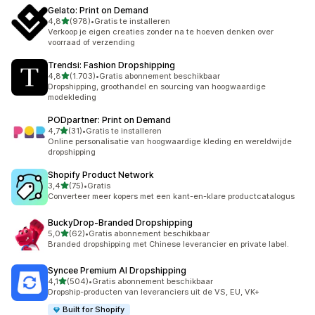
Gelato: Print on Demand
van 5 sterren
4,8
(978)
•
Gratis te installeren
978 recensies in totaal
Verkoop je eigen creaties zonder na te hoeven denken over
voorraad of verzending
Trendsi: Fashion Dropshipping
van 5 sterren
4,8
(1.703)
•
Gratis abonnement beschikbaar
1703 recensies in totaal
Dropshipping, groothandel en sourcing van hoogwaardige
modekleding
PODpartner: Print on Demand
van 5 sterren
4,7
(31)
•
Gratis te installeren
31 recensies in totaal
Online personalisatie van hoogwaardige kleding en wereldwijde
dropshipping
Shopify Product Network
van 5 sterren
3,4
(75)
•
Gratis
75 recensies in totaal
Converteer meer kopers met een kant-en-klare productcatalogus
BuckyDrop‑Branded Dropshipping
van 5 sterren
5,0
(62)
•
Gratis abonnement beschikbaar
62 recensies in totaal
Branded dropshipping met Chinese leverancier en private label.
Syncee Premium AI Dropshipping
van 5 sterren
4,1
(504)
•
Gratis abonnement beschikbaar
504 recensies in totaal
Dropship-producten van leveranciers uit de VS, EU, VK+
Built for Shopify