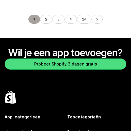
1
2
3
4
24
Wil je een app toevoegen?
Probeer Shopify 3 dagen gratis
App-categorieën
Topcategorieën