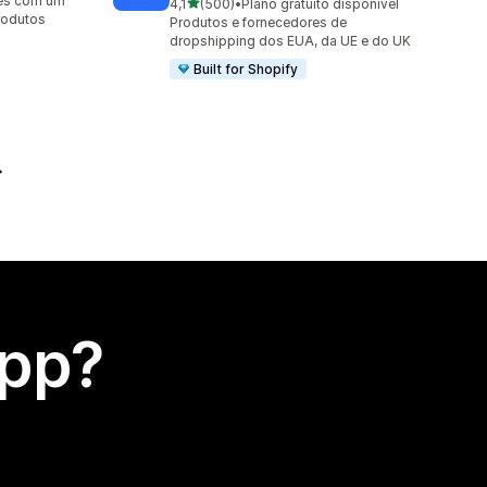
es com um
de 5 estrelas
4,1
(500)
•
Plano gratuito disponível
500 avaliações ao todo
rodutos
Produtos e fornecedores de
dropshipping dos EUA, da UE e do UK
Built for Shopify
app?