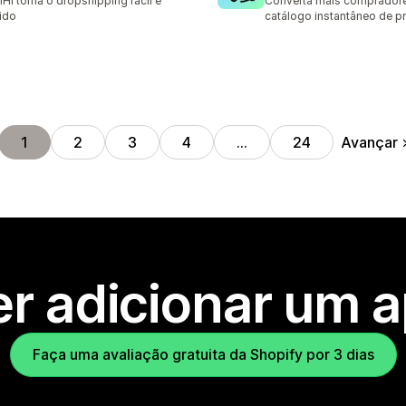
IHI torna o dropshipping fácil e
Converta mais comprador
ido
catálogo instantâneo de p
Avançar
1
2
3
4
…
24
r adicionar um 
Faça uma avaliação gratuita da Shopify por 3 dias