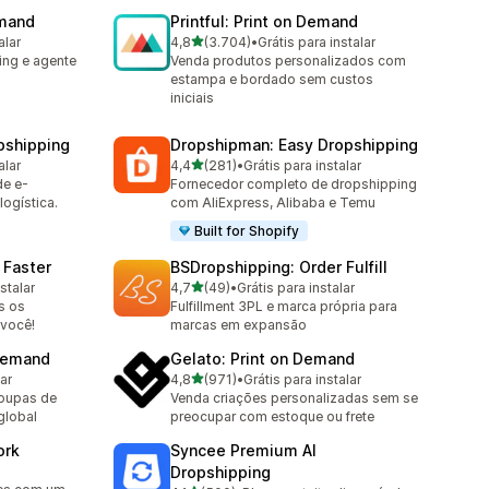
emand
Printful: Print on Demand
de 5 estrelas
alar
4,8
(3.704)
•
Grátis para instalar
3704 avaliações ao todo
ing e agente
Venda produtos personalizados com
estampa e bordado sem custos
iniciais
pshipping
Dropshipman: Easy Dropshipping
de 5 estrelas
alar
4,4
(281)
•
Grátis para instalar
281 avaliações ao todo
de e-
Fornecedor completo de dropshipping
ogística.
com AliExpress, Alibaba e Temu
Built for Shopify
 Faster
BSDropshipping: Order Fulfill
de 5 estrelas
stalar
4,7
(49)
•
Grátis para instalar
49 avaliações ao todo
s os
Fulfillment 3PL e marca própria para
 você!
marcas em expansão
 Demand
Gelato: Print on Demand
de 5 estrelas
lar
4,8
(971)
•
Grátis para instalar
971 avaliações ao todo
roupas de
Venda criações personalizadas sem se
global
preocupar com estoque ou frete
ork
Syncee Premium AI
Dropshipping