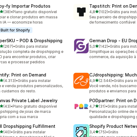
py‑fy Importar Produtos
Tapstitch: Print on D
de 5 estrelas
de 5 estrelas
(38)
•
Plano gratuito disponível
4,8
(102)
•
Grátis para inst
avaliações ao todo
102 avaliações ao todo
iar e clonar produtos em massa
Seu parceiro de dropshipp
 IA — economize horas
de fornecimento confiável
Built for Shopify
perSKU – POD & Dropshipping
German Drop ‑ EU Dro
de 5 estrelas
de 5 estrelas
(267)
•
Grátis para instalar
5,0
(142)
•
Grátis para inst
 avaliações ao todo
142 avaliações ao todo
olução completa de dropshipping e
Simplifique as operações 
 para encontrar produtos, criar
commerce, da aquisição à l
cas e processar pedidos
intify: Print on Demand
CJdropshipping: Much
de 5 estrelas
de 5 estrelas
(4.313)
•
Grátis para instalar
4,9
(2.544)
•
Grátis para in
3 avaliações ao todo
2544 avaliações ao todo
e e venda produtos personalizados,
Você vende, nós buscamo
 cuidamos do resto.
produtos e enviamos para
anvas Private Label Jewelry
PODpartner: Print on
de 5 estrelas
de 5 estrelas
(43)
•
Plano gratuito disponível
4,7
(31)
•
Grátis para insta
avaliações ao todo
31 avaliações ao todo
pshipping de joias de marca
Personalização online de 
pria com a sua marca
qualidade e dropshipping 
HI Dropshipping Fulfillment
Shopify Product Netw
de 5 estrelas
de 5 estrelas
(40)
•
Grátis para instalar
3,4
(75)
•
Grátis
avaliações ao todo
75 avaliações ao todo