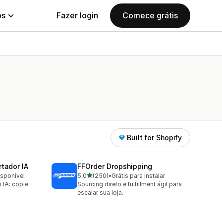
ps
Fazer login
Comece grátis
Built for Shopify
tador IA
FFOrder Dropshipping
de 5 estrelas
isponível
5,0
(250)
•
Grátis para instalar
250 avaliações ao todo
IA: copie
Sourcing direto e fulfillment ágil para
escalar sua loja.