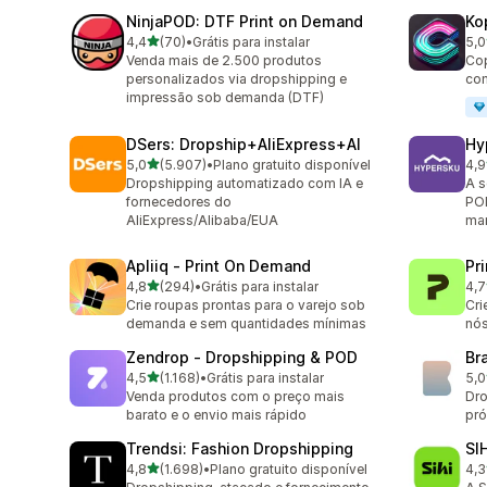
NinjaPOD: DTF Print on Demand
Ko
de 5 estrelas
4,4
(70)
•
Grátis para instalar
5,0
70 avaliações ao todo
38 
Venda mais de 2.500 produtos
Cop
personalizados via dropshipping e
com
impressão sob demanda (DTF)
DSers: Dropship+AliExpress+AI
Hy
de 5 estrelas
5,0
(5.907)
•
Plano gratuito disponível
4,9
5907 avaliações ao todo
267
Dropshipping automatizado com IA e
A s
fornecedores do
POD
AliExpress/Alibaba/EUA
mar
Apliiq ‑ Print On Demand
Pr
de 5 estrelas
4,8
(294)
•
Grátis para instalar
4,7
294 avaliações ao todo
431
Crie roupas prontas para o varejo sob
Cri
demanda e sem quantidades mínimas
nós
Zendrop ‑ Dropshipping & POD
Br
de 5 estrelas
4,5
(1.168)
•
Grátis para instalar
5,0
1168 avaliações ao todo
43 
Venda produtos com o preço mais
Dro
barato e o envio mais rápido
pró
Trendsi: Fashion Dropshipping
SI
de 5 estrelas
4,8
(1.698)
•
Plano gratuito disponível
4,3
1698 avaliações ao todo
40 