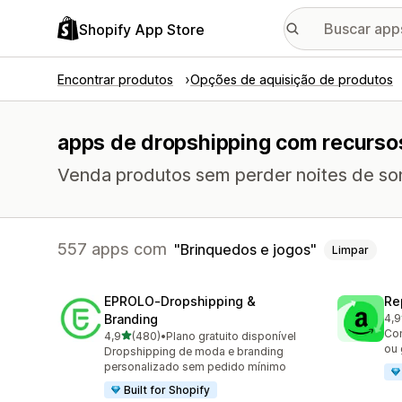
Shopify App Store
Encontrar produtos
Opções de aquisição de produtos
apps de dropshipping com recurso
Venda produtos sem perder noites de so
557 apps com
Brinquedos e jogos
Limpar
EPROLO‑Dropshipping &
Re
Branding
4,9
649
Co
de 5 estrelas
4,9
(480)
•
Plano gratuito disponível
480 avaliações ao todo
ou 
Dropshipping de moda e branding
personalizado sem pedido mínimo
Built for Shopify