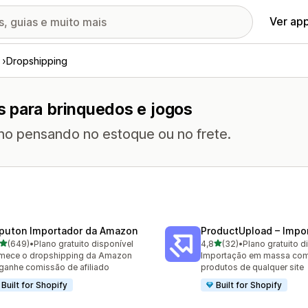
Ver ap
Dropshipping
s para brinquedos e jogos
no pensando no estoque ou no frete.
puton Importador da Amazon
ProductUpload – Impor
de 5 estrelas
de 5 estrelas
(649)
•
Plano gratuito disponível
4,8
(32)
•
Plano gratuito d
 avaliações ao todo
32 avaliações ao todo
mece o dropshipping da Amazon
Importação em massa com 
ganhe comissão de afiliado
produtos de qualquer site
Built for Shopify
Built for Shopify