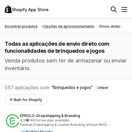
Shopify App Store
Encontrar produtos
Opções de aprovisionamento
Envio direto
Todas as aplicações de envio direto com
funcionalidades de brinquedos e jogos
Venda produtos sem ter de armazenar ou enviar
inventário.
557 aplicações com
Brinquedos e jogos
Limpar
Built for Shopify
EPROLO‑Dropshipping & Branding
de 5 estrelas
4,9
(481)
•
Free plan available
481 total de avaliações
Fashion Dropshipping & Custom Branding without MOQ