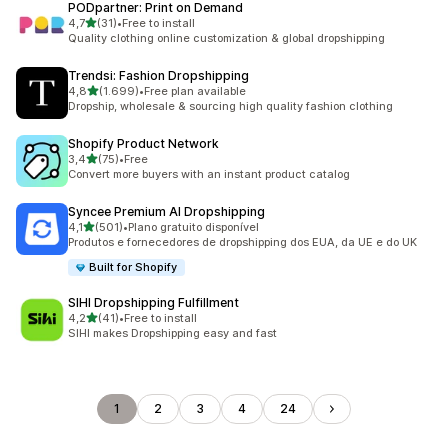
PODpartner: Print on Demand
de 5 estrelas
4,7
(31)
•
Free to install
31 total de avaliações
Quality clothing online customization & global dropshipping
Trendsi: Fashion Dropshipping
de 5 estrelas
4,8
(1.699)
•
Free plan available
1699 total de avaliações
Dropship, wholesale & sourcing high quality fashion clothing
Shopify Product Network
de 5 estrelas
3,4
(75)
•
Free
75 total de avaliações
Convert more buyers with an instant product catalog
Syncee Premium AI Dropshipping
de 5 estrelas
4,1
(501)
•
Plano gratuito disponível
501 total de avaliações
Produtos e fornecedores de dropshipping dos EUA, da UE e do UK
Built for Shopify
SIHI Dropshipping Fulfillment
de 5 estrelas
4,2
(41)
•
Free to install
41 total de avaliações
SIHI makes Dropshipping easy and fast
1
2
3
4
24