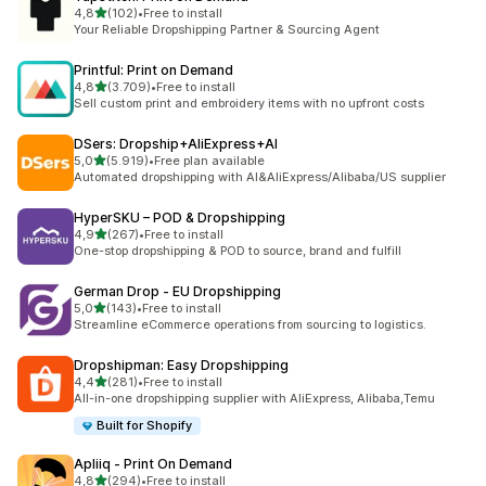
de 5 estrelas
4,8
(102)
•
Free to install
102 total de avaliações
Your Reliable Dropshipping Partner & Sourcing Agent
Printful: Print on Demand
de 5 estrelas
4,8
(3.709)
•
Free to install
3709 total de avaliações
Sell custom print and embroidery items with no upfront costs
DSers: Dropship+AliExpress+AI
de 5 estrelas
5,0
(5.919)
•
Free plan available
5919 total de avaliações
Automated dropshipping with AI&AliExpress/Alibaba/US supplier
HyperSKU – POD & Dropshipping
de 5 estrelas
4,9
(267)
•
Free to install
267 total de avaliações
One-stop dropshipping & POD to source, brand and fulfill
German Drop ‑ EU Dropshipping
de 5 estrelas
5,0
(143)
•
Free to install
143 total de avaliações
Streamline eCommerce operations from sourcing to logistics.
Dropshipman: Easy Dropshipping
de 5 estrelas
4,4
(281)
•
Free to install
281 total de avaliações
All-in-one dropshipping supplier with AliExpress, Alibaba,Temu
Built for Shopify
Apliiq ‑ Print On Demand
de 5 estrelas
4,8
(294)
•
Free to install