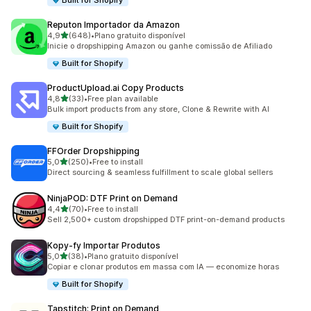
Built for Shopify
Reputon Importador da Amazon
de 5 estrelas
4,9
(648)
•
Plano gratuito disponível
648 total de avaliações
Inicie o dropshipping Amazon ou ganhe comissão de Afiliado
Built for Shopify
ProductUpload.ai Copy Products
de 5 estrelas
4,8
(33)
•
Free plan available
33 total de avaliações
Bulk import products from any store, Clone & Rewrite with AI
Built for Shopify
FFOrder Dropshipping
de 5 estrelas
5,0
(250)
•
Free to install
250 total de avaliações
Direct sourcing & seamless fulfillment to scale global sellers
NinjaPOD: DTF Print on Demand
de 5 estrelas
4,4
(70)
•
Free to install
70 total de avaliações
Sell 2,500+ custom dropshipped DTF print-on-demand products
Kopy‑fy Importar Produtos
de 5 estrelas
5,0
(38)
•
Plano gratuito disponível
38 total de avaliações
Copiar e clonar produtos em massa com IA — economize horas
Built for Shopify
Tapstitch: Print on Demand