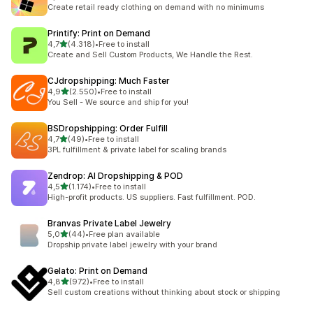
294 total de avaliações
Create retail ready clothing on demand with no minimums
Printify: Print on Demand
de 5 estrelas
4,7
(4.318)
•
Free to install
4318 total de avaliações
Create and Sell Custom Products, We Handle the Rest.
CJdropshipping: Much Faster
de 5 estrelas
4,9
(2.550)
•
Free to install
2550 total de avaliações
You Sell - We source and ship for you!
BSDropshipping: Order Fulfill
de 5 estrelas
4,7
(49)
•
Free to install
49 total de avaliações
3PL fulfillment & private label for scaling brands
Zendrop: AI Dropshipping & POD
de 5 estrelas
4,5
(1.174)
•
Free to install
1174 total de avaliações
High-profit products. US suppliers. Fast fulfillment. POD.
Branvas Private Label Jewelry
de 5 estrelas
5,0
(44)
•
Free plan available
44 total de avaliações
Dropship private label jewelry with your brand
Gelato: Print on Demand
de 5 estrelas
4,8
(972)
•
Free to install
972 total de avaliações
Sell custom creations without thinking about stock or shipping