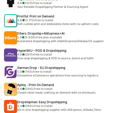
5 yıldız üzerinden
4,8
(103)
•
Free to install
toplam 103 değerlendirme
Your Reliable Dropshipping Partner & Sourcing Agent
Printful: Print on Demand
5 yıldız üzerinden
4,8
(3.711)
•
Free to install
toplam 3711 değerlendirme
Sell custom print and embroidery items with no upfront costs
DSers: Dropship+AliExpress+AI
5 yıldız üzerinden
5,0
(5.929)
•
Free plan available
toplam 5929 değerlendirme
Automated dropshipping with AI&AliExpress/Alibaba/US supplier
HyperSKU – POD & Dropshipping
5 yıldız üzerinden
4,9
(267)
•
Free to install
toplam 267 değerlendirme
One-stop dropshipping & POD to source, brand and fulfill
German Drop ‑ EU Dropshipping
5 yıldız üzerinden
5,0
(143)
•
Free to install
toplam 143 değerlendirme
Streamline eCommerce operations from sourcing to logistics.
Apliiq ‑ Print On Demand
5 yıldız üzerinden
4,8
(294)
•
Free to install
toplam 294 değerlendirme
Create retail ready clothing on demand with no minimums
Dropshipman: Easy Dropshipping
5 yıldız üzerinden
4,4
(280)
•
Free to install
toplam 280 değerlendirme
All-in-one dropshipping supplier with AliExpress, Alibaba,Temu