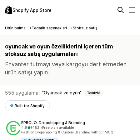
Shopify App Store
Ürün bulma
Tedarik seçenekleri
Stoksuz satış
oyuncak ve oyun özelliklerini içeren tüm
stoksuz satış uygulamaları
Envanter tutmayı veya kargoyu dert etmeden
ürün satışı yapın.
555 uygulama:
Oyuncak ve oyun
Temizle
Built for Shopify
EPROLO‑Dropshipping & Branding
5 yıldız üzerinden
4,9
(482)
•
Free plan available
toplam 482 değerlendirme
Fashion Dropshipping & Custom Branding without MOQ