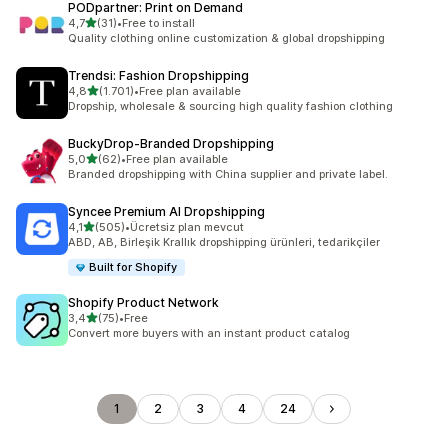
PODpartner: Print on Demand
5 yıldız üzerinden
4,7
(31)
•
Free to install
toplam 31 değerlendirme
Quality clothing online customization & global dropshipping
Trendsi: Fashion Dropshipping
5 yıldız üzerinden
4,8
(1.701)
•
Free plan available
toplam 1701 değerlendirme
Dropship, wholesale & sourcing high quality fashion clothing
BuckyDrop‑Branded Dropshipping
5 yıldız üzerinden
5,0
(62)
•
Free plan available
toplam 62 değerlendirme
Branded dropshipping with China supplier and private label.
Syncee Premium AI Dropshipping
5 yıldız üzerinden
4,1
(505)
•
Ücretsiz plan mevcut
toplam 505 değerlendirme
ABD, AB, Birleşik Krallık dropshipping ürünleri, tedarikçiler
Built for Shopify
Shopify Product Network
5 yıldız üzerinden
3,4
(75)
•
Free
toplam 75 değerlendirme
Convert more buyers with an instant product catalog
1
2
3
4
24