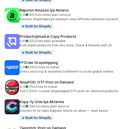
Built for Shopify
Reputon Amazon İçe Aktarıcı
5 yıldız üzerinden
4,9
(651)
•
Ücretsiz plan mevcut
toplam 651 değerlendirme
Amazon dropshipping’e başlayın veya Affiliate komisyon kazanın
Built for Shopify
ProductUpload.ai Copy Products
5 yıldız üzerinden
4,8
(33)
•
Free plan available
toplam 33 değerlendirme
Bulk import products from any store, Clone & Rewrite with AI
Built for Shopify
FFOrder Dropshipping
5 yıldız üzerinden
5,0
(250)
•
Free to install
toplam 250 değerlendirme
Direct sourcing & seamless fulfillment to scale global sellers
NinjaPOD: DTF Print on Demand
5 yıldız üzerinden
4,4
(70)
•
Free to install
toplam 70 değerlendirme
Sell 2,500+ custom dropshipped DTF print-on-demand products
Kopy‑fy Ürün İçe Aktarma
5 yıldız üzerinden
4,9
(39)
•
Ücretsiz plan mevcut
toplam 39 değerlendirme
Ürünleri AI ile toplu kopyala, klonla ve aktar — saat kazan
Built for Shopify
Tapstitch: Print on Demand