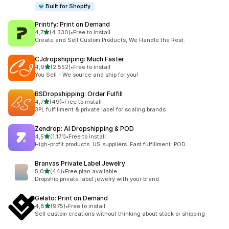
Built for Shopify
Printify: Print on Demand
5 yıldız üzerinden
4,7
(4.330)
•
Free to install
toplam 4330 değerlendirme
Create and Sell Custom Products, We Handle the Rest.
CJdropshipping: Much Faster
5 yıldız üzerinden
4,9
(2.552)
•
Free to install
toplam 2552 değerlendirme
You Sell - We source and ship for you!
BSDropshipping: Order Fulfill
5 yıldız üzerinden
4,7
(49)
•
Free to install
toplam 49 değerlendirme
3PL fulfillment & private label for scaling brands
Zendrop: AI Dropshipping & POD
5 yıldız üzerinden
4,5
(1.171)
•
Free to install
toplam 1171 değerlendirme
High-profit products. US suppliers. Fast fulfillment. POD.
Branvas Private Label Jewelry
5 yıldız üzerinden
5,0
(44)
•
Free plan available
toplam 44 değerlendirme
Dropship private label jewelry with your brand
Gelato: Print on Demand
5 yıldız üzerinden
4,8
(975)
•
Free to install
toplam 975 değerlendirme
Sell custom creations without thinking about stock or shipping