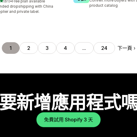
Convert more buyers with a
滿分 5 顆星
(61)
•
Free plan available
 61 則評價
product catalog
nded dropshipping with China
plier and private label.
下一頁
1
2
3
4
…
24
要新增應用程式
免費試用 Shopify 3 天