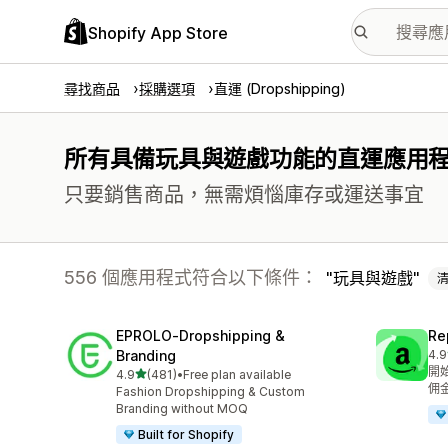
Shopify App Store
尋找商品
採購選項
直運 (Dropshipping)
所有具備玩具與遊戲功能的直運應用
只要銷售商品，無需煩惱庫存或運送事宜
556 個應用程式符合以下條件：
玩具與遊戲
EPROLO‑Dropshipping &
Re
Branding
4.9
共有
開始
滿分 5 顆星
4.9
(481)
•
Free plan available
共有 481 則評價
佣
Fashion Dropshipping & Custom
Branding without MOQ
Built for Shopify