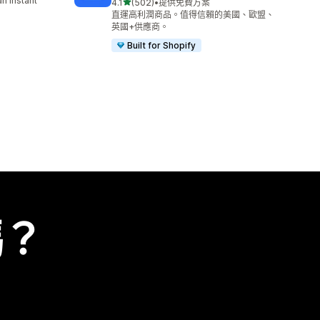
n instant
滿分 5 顆星
4.1
(502)
•
提供免費方案
共有 502 則評價
直運高利潤商品。值得信賴的美國、歐盟、
英國+供應商。
Built for Shopify
嗎？