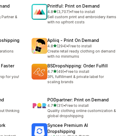
emand
Printful: Print on Demand
滿分 5 顆星
4.8
(3,707)
•
Free to install
共有 3707 則評價
 Partner &
Sell custom print and embroidery items
with no upfront costs
pshipping
Apliiq ‑ Print On Demand
滿分 5 顆星
4.8
(294)
•
Free to install
共有 294 則評價
rations
Create retail ready clothing on demand
with no minimums
 Faster
BSDropshipping: Order Fulfill
滿分 5 顆星
l
4.7
(49)
•
Free to install
共有 49 則評價
ip for you!
3PL fulfillment & private label for
scaling brands
nd
PODpartner: Print on Demand
滿分 5 顆星
4.7
(31)
•
Free to install
共有 31 則評價
out thinking
Quality clothing online customization &
global dropshipping
ork
Syncee Premium AI
Dropshipping