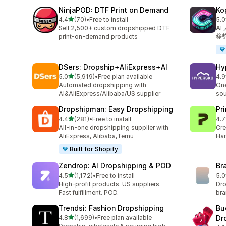
NinjaPOD: DTF Print on Demand
K
滿分 5 顆星
4.4
(70)
•
Free to install
5.0
共有 70 則評價
共有
Sell 2,500+ custom dropshipped DTF
A
print-on-demand products
移
DSers: Dropship+AliExpress+AI
Hy
滿分 5 顆星
5.0
(5,919)
•
Free plan available
4.9
共有 5919 則評價
共有
Automated dropshipping with
One
AI&AliExpress/Alibaba/US supplier
sou
Dropshipman: Easy Dropshipping
Pr
滿分 5 顆星
4.4
(281)
•
Free to install
4.7
共有 281 則評價
共有
All-in-one dropshipping supplier with
Cre
AliExpress, Alibaba,Temu
Han
Built for Shopify
Zendrop: AI Dropshipping & POD
Br
滿分 5 顆星
4.5
(1,172)
•
Free to install
5.0
共有 1172 則評價
共有
High-profit products. US suppliers.
Dro
Fast fulfillment. POD.
br
Trendsi: Fashion Dropshipping
Bu
滿分 5 顆星
4.8
(1,699)
•
Free plan available
Dr
共有 1699 則評價