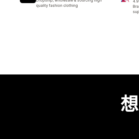
Dropship, wholesale & sourcing high
4.9
共有
quality fashion clothing
Bra
sup
想