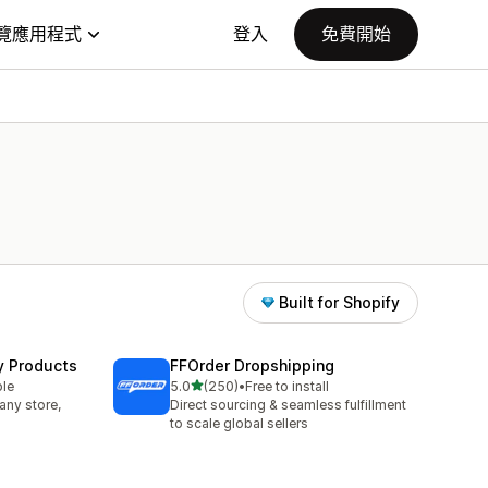
覽應用程式
登入
免費開始
Built for Shopify
y Products
FFOrder Dropshipping
滿分 5 顆星
ble
5.0
(250)
•
Free to install
共有 250 則評價
any store,
Direct sourcing & seamless fulfillment
to scale global sellers