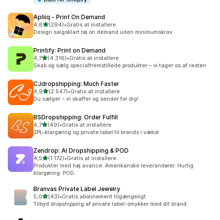
Apliiq ‑ Print On Demand
ud af 5 stjerner
4,8
(294)
•
Gratis at installere
294 anmeldelser i alt
Design salgsklart tøj on demand uden minimumskrav
Printify: Print on Demand
ud af 5 stjerner
4,7
(4.316)
•
Gratis at installere
4316 anmeldelser i alt
Skab og sælg specialfremstillede produkter – vi tager os af resten.
CJdropshipping: Much Faster
ud af 5 stjerner
4,9
(2.547)
•
Gratis at installere
2547 anmeldelser i alt
Du sælger – vi skaffer og sender for dig!
BSDropshipping: Order Fulfill
ud af 5 stjerner
4,7
(49)
•
Gratis at installere
49 anmeldelser i alt
3PL-klargøring og private label til brands i vækst
Zendrop: AI Dropshipping & POD
ud af 5 stjerner
4,5
(1.172)
•
Gratis at installere
1172 anmeldelser i alt
Produkter med høj avance. Amerikanske leverandører. Hurtig
klargøring. POD.
Branvas Private Label Jewelry
ud af 5 stjerner
5,0
(43)
•
Gratis abonnement tilgængeligt
43 anmeldelser i alt
Tilbyd dropshipping af private label-smykker med dit brand