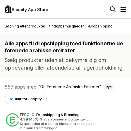
Shopify App Store
Søgning efter produkter
Indkøbsmuligheder
Dropshipping
Alle apps til dropshipping med funktionerne de
forenede arabiske emirater
Sælg produkter uden at bekymre dig om
opbevaring eller afsendelse af lagerbeholdning.
557 apps med
De Forenede Arabiske Emirater
Ryd
Built for Shopify
EPROLO‑Dropshipping & Branding
ud af 5 stjerner
4,9
(480)
•
Gratis abonnement tilgængeligt
480 anmeldelser i alt
Dropshipping af mode og tilpasset branding uden
minimumsordremængde