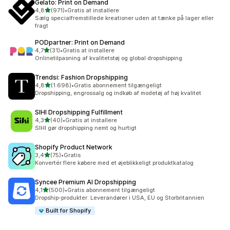
Gelato: Print on Demand
ud af 5 stjerner
4,8
(971)
•
Gratis at installere
971 anmeldelser i alt
Sælg specialfremstillede kreationer uden at tænke på lager eller
fragt
PODpartner: Print on Demand
ud af 5 stjerner
4,7
(31)
•
Gratis at installere
31 anmeldelser i alt
Onlinetilpasning af kvalitetstøj og global dropshipping
Trendsi: Fashion Dropshipping
ud af 5 stjerner
4,8
(1.698)
•
Gratis abonnement tilgængeligt
1698 anmeldelser i alt
Dropshipping, engrossalg og indkøb af modetøj af høj kvalitet
SIHI Dropshipping Fulfillment
ud af 5 stjerner
4,3
(40)
•
Gratis at installere
40 anmeldelser i alt
SIHI gør dropshipping nemt og hurtigt
Shopify Product Network
ud af 5 stjerner
3,4
(75)
•
Gratis
75 anmeldelser i alt
Konvertér flere købere med et øjeblikkeligt produktkatalog
Syncee Premium AI Dropshipping
ud af 5 stjerner
4,1
(500)
•
Gratis abonnement tilgængeligt
500 anmeldelser i alt
Dropship-produkter: Leverandører i USA, EU og Storbritannien
Built for Shopify