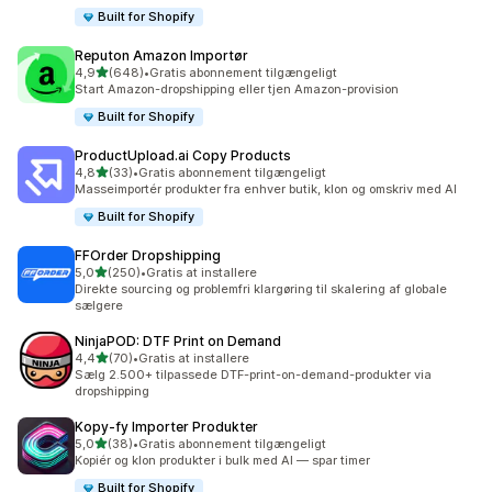
Built for Shopify
Reputon Amazon Importør
ud af 5 stjerner
4,9
(648)
•
Gratis abonnement tilgængeligt
648 anmeldelser i alt
Start Amazon-dropshipping eller tjen Amazon-provision
Built for Shopify
ProductUpload.ai Copy Products
ud af 5 stjerner
4,8
(33)
•
Gratis abonnement tilgængeligt
33 anmeldelser i alt
Masseimportér produkter fra enhver butik, klon og omskriv med AI
Built for Shopify
FFOrder Dropshipping
ud af 5 stjerner
5,0
(250)
•
Gratis at installere
250 anmeldelser i alt
Direkte sourcing og problemfri klargøring til skalering af globale
sælgere
NinjaPOD: DTF Print on Demand
ud af 5 stjerner
4,4
(70)
•
Gratis at installere
70 anmeldelser i alt
Sælg 2.500+ tilpassede DTF-print-on-demand-produkter via
dropshipping
Kopy‑fy Importer Produkter
ud af 5 stjerner
5,0
(38)
•
Gratis abonnement tilgængeligt
38 anmeldelser i alt
Kopiér og klon produkter i bulk med AI — spar timer
Built for Shopify