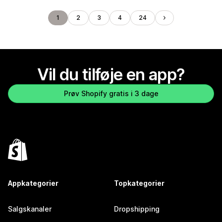
1
2
3
4
24
Vil du tilføje en app?
Prøv Shopify gratis i 3 dage
Appkategorier
Topkategorier
Salgskanaler
Dropshipping