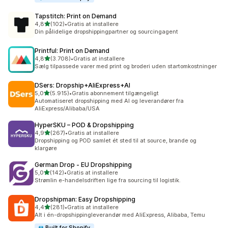
Tapstitch: Print on Demand
ud af 5 stjerner
4,8
(102)
•
Gratis at installere
102 anmeldelser i alt
Din pålidelige dropshippingpartner og sourcingagent
Printful: Print on Demand
ud af 5 stjerner
4,8
(3.708)
•
Gratis at installere
3708 anmeldelser i alt
Sælg tilpassede varer med print og broderi uden startomkostninger
DSers: Dropship+AliExpress+AI
ud af 5 stjerner
5,0
(5.915)
•
Gratis abonnement tilgængeligt
5915 anmeldelser i alt
Automatiseret dropshipping med AI og leverandører fra
AliExpress/Alibaba/USA
HyperSKU – POD & Dropshipping
ud af 5 stjerner
4,9
(267)
•
Gratis at installere
267 anmeldelser i alt
Dropshipping og POD samlet ét sted til at source, brande og
klargøre
German Drop ‑ EU Dropshipping
ud af 5 stjerner
5,0
(142)
•
Gratis at installere
142 anmeldelser i alt
Strømlin e-handelsdriften lige fra sourcing til logistik.
Dropshipman: Easy Dropshipping
ud af 5 stjerner
4,4
(281)
•
Gratis at installere
281 anmeldelser i alt
Alt i én-dropshippingleverandør med AliExpress, Alibaba, Temu
Built for Shopify