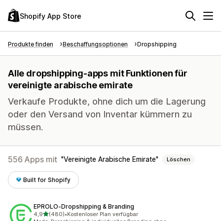
Shopify App Store
Produkte finden
Beschaffungsoptionen
Dropshipping
Alle dropshipping-apps mit Funktionen für
vereinigte arabische emirate
Verkaufe Produkte, ohne dich um die Lagerung
oder den Versand von Inventar kümmern zu
müssen.
556 Apps mit
Vereinigte Arabische Emirate
Löschen
Built for Shopify
EPROLO‑Dropshipping & Branding
von 5 Sternen
4,9
(480)
•
Kostenloser Plan verfügbar
480 Rezensionen insgesamt