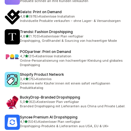
Produkte schnell an Ihre Kunden verkaufen
Gelato: Print on Demand
von 5 Sternen
4,8
(978)
•
Kostenlose Installation
978 Rezensionen insgesamt
Individuelle Produkte verkaufen – ohne Lager- & Versandsorgen
Trendsi: Fashion Dropshipping
von 5 Sternen
4,8
(1.703)
•
Kostenloser Plan verfügbar
1703 Rezensionen insgesamt
Dropshipping, Großhandel & Sourcing von hochwertiger Mode
PODpartner: Print on Demand
von 5 Sternen
4,7
(31)
•
Kostenlose Installation
31 Rezensionen insgesamt
Online-Personalisierung von hochwertiger Kleidung und globales
Dropshipping
Shopify Product Network
von 5 Sternen
3,4
(75)
•
Kostenlos
75 Rezensionen insgesamt
Gewinne mehr Käufer:innen mit einem sofort verfügbaren
Produktkatalog
BuckyDrop‑Branded Dropshipping
von 5 Sternen
5,0
(62)
•
Kostenloser Plan verfügbar
62 Rezensionen insgesamt
Branded Dropshipping mit Lieferanten aus China und Private Label.
Syncee Premium AI Dropshipping
von 5 Sternen
4,1
(504)
•
Kostenloser Plan verfügbar
504 Rezensionen insgesamt
Dropshipping-Produkte & Lieferanten aus USA, EU & UK+