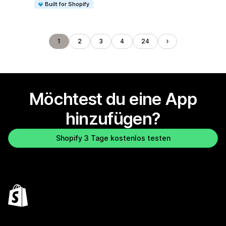
Built for Shopify
1
2
3
4
24
Möchtest du eine App
hinzufügen?
Shopify 3 Tage kostenlos testen