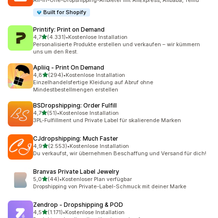
All-in-One-Dropshipping-Anbieter mit AliExpress, Alibaba, Temu
Built for Shopify
Printify: Print on Demand
von 5 Sternen
4,7
(4.331)
•
Kostenlose Installation
4331 Rezensionen insgesamt
Personalisierte Produkte erstellen und verkaufen – wir kümmern
uns um den Rest.
Apliiq ‑ Print On Demand
von 5 Sternen
4,8
(294)
•
Kostenlose Installation
294 Rezensionen insgesamt
Einzelhandelsfertige Kleidung auf Abruf ohne
Mindestbestellmengen erstellen
BSDropshipping: Order Fulfill
von 5 Sternen
4,7
(51)
•
Kostenlose Installation
51 Rezensionen insgesamt
3PL-Fulfillment und Private Label für skalierende Marken
CJdropshipping: Much Faster
von 5 Sternen
4,9
(2.553)
•
Kostenlose Installation
2553 Rezensionen insgesamt
Du verkaufst, wir übernehmen Beschaffung und Versand für dich!
Branvas Private Label Jewelry
von 5 Sternen
5,0
(44)
•
Kostenloser Plan verfügbar
44 Rezensionen insgesamt
Dropshipping von Private-Label-Schmuck mit deiner Marke
Zendrop ‑ Dropshipping & POD
von 5 Sternen
4,5
(1.171)
•
Kostenlose Installation
1171 Rezensionen insgesamt