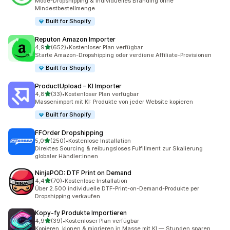
Mode-Dropshipping & individuelles Branding ohne
Mindestbestellmenge
Built for Shopify
Reputon Amazon Importer
von 5 Sternen
4,9
(652)
•
Kostenloser Plan verfügbar
652 Rezensionen insgesamt
Starte Amazon-Dropshipping oder verdiene Affiliate-Provisionen
Built for Shopify
ProductUpload – KI Importer
von 5 Sternen
4,8
(33)
•
Kostenloser Plan verfügbar
33 Rezensionen insgesamt
Massenimport mit KI: Produkte von jeder Website kopieren
Built for Shopify
FFOrder Dropshipping
von 5 Sternen
5,0
(250)
•
Kostenlose Installation
250 Rezensionen insgesamt
Direktes Sourcing & reibungsloses Fulfillment zur Skalierung
globaler Händler:innen
NinjaPOD: DTF Print on Demand
von 5 Sternen
4,4
(70)
•
Kostenlose Installation
70 Rezensionen insgesamt
Über 2.500 individuelle DTF-Print-on-Demand-Produkte per
Dropshipping verkaufen
Kopy‑fy Produkte Importieren
von 5 Sternen
4,9
(39)
•
Kostenloser Plan verfügbar
39 Rezensionen insgesamt
Kopieren, klonen & migrieren in Masse mit KI — Stunden sparen