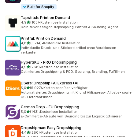
Built for Shopify
Tapstitch: Print on Demand
von 5 Sternen
4,9
(103)
•
Kostenlose Installation
103 Rezensionen insgesamt
Dein zuverlässiger Dropshipping-Partner & Sourcing-Agent
Printful: Print on Demand
von 5 Sternen
4,8
(3.714)
•
Kostenlose Installation
3714 Rezensionen insgesamt
Individuelle Druck- und Stickereiartikel ohne Vorabkosten
verkaufen
HyperSKU ‑ PRO Dropshipping
von 5 Sternen
4,9
(268)
•
Kostenlose Installation
268 Rezensionen insgesamt
Optimiertes Dropshipping & POD: Sourcing, Branding, Fulfillmen
DSers: Dropship+AliExpress+AI
von 5 Sternen
5,0
(5.927)
•
Kostenloser Plan verfügbar
5927 Rezensionen insgesamt
Automatisiertes Dropshipping mit KI und AliExpress-, Alibaba- sowie
US-Lieferant:innen
German Drop ‑ EU Dropshipping
von 5 Sternen
5,0
(143)
•
Kostenlose Installation
143 Rezensionen insgesamt
E-Commerce-Abläufe vom Sourcing bis zur Logistik optimieren.
Dropshipman: Easy Dropshipping
von 5 Sternen
4,4
(280)
•
Kostenlose Installation
280 Rezensionen insgesamt