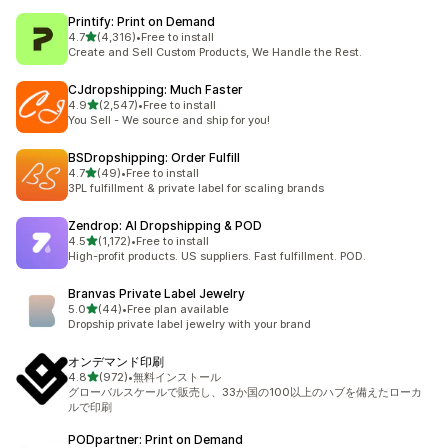
Printify: Print on Demand
5つ星中
4.7
(4,316)
•
Free to install
合計レビュー数：4316件
Create and Sell Custom Products, We Handle the Rest.
CJdropshipping: Much Faster
5つ星中
4.9
(2,547)
•
Free to install
合計レビュー数：2547件
You Sell - We source and ship for you!
BSDropshipping: Order Fulfill
5つ星中
4.7
(49)
•
Free to install
合計レビュー数：49件
3PL fulfillment & private label for scaling brands
Zendrop: AI Dropshipping & POD
5つ星中
4.5
(1,172)
•
Free to install
合計レビュー数：1172件
High-profit products. US suppliers. Fast fulfillment. POD.
Branvas Private Label Jewelry
5つ星中
5.0
(44)
•
Free plan available
合計レビュー数：44件
Dropship private label jewelry with your brand
オンデマンド印刷
5つ星中
4.8
(972)
•
無料インストール
合計レビュー数：972件
グローバルスケールで販売し、33か国の100以上のハブを備えたローカ
ルで印刷
PODpartner: Print on Demand