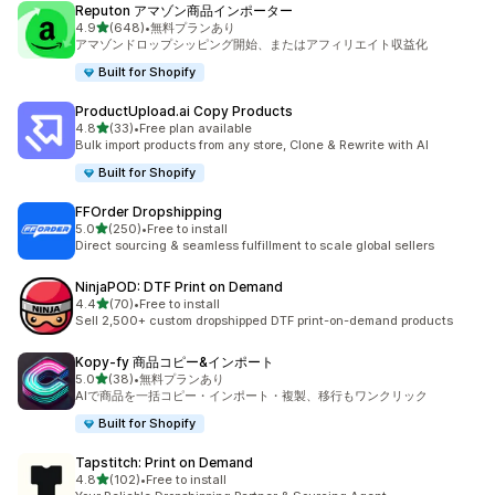
Reputon アマゾン商品インポーター
5つ星中
4.9
(648)
•
無料プランあり
合計レビュー数：648件
アマゾンドロップシッピング開始、またはアフィリエイト収益化
Built for Shopify
ProductUpload.ai Copy Products
5つ星中
4.8
(33)
•
Free plan available
合計レビュー数：33件
Bulk import products from any store, Clone & Rewrite with AI
Built for Shopify
FFOrder Dropshipping
5つ星中
5.0
(250)
•
Free to install
合計レビュー数：250件
Direct sourcing & seamless fulfillment to scale global sellers
NinjaPOD: DTF Print on Demand
5つ星中
4.4
(70)
•
Free to install
合計レビュー数：70件
Sell 2,500+ custom dropshipped DTF print-on-demand products
Kopy‑fy 商品コピー&インポート
5つ星中
5.0
(38)
•
無料プランあり
合計レビュー数：38件
AIで商品を一括コピー・インポート・複製、移行もワンクリック
Built for Shopify
Tapstitch: Print on Demand
5つ星中
4.8
(102)
•
Free to install
合計レビュー数：102件