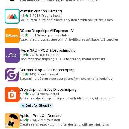
Your Reliable Dropshipping Partner & Sourcing Agent
Printful: Print on Demand
5つ星中
4.8
(3,708)
•
Free to install
合計レビュー数：3708件
Sell custom print and embroidery items with no upfront costs
DSers: Dropship+AliExpress+AI
5つ星中
5.0
(5,917)
•
Free plan available
合計レビュー数：5917件
Automated dropshipping with AI&AliExpress/Alibaba/US supplier
HyperSKU – POD & Dropshipping
5つ星中
4.9
(267)
•
Free to install
合計レビュー数：267件
One-stop dropshipping & POD to source, brand and fulfill
German Drop ‑ EU Dropshipping
5つ星中
5.0
(142)
•
Free to install
合計レビュー数：142件
Streamline eCommerce operations from sourcing to logistics.
Dropshipman: Easy Dropshipping
5つ星中
4.4
(281)
•
Free to install
合計レビュー数：281件
All-in-one dropshipping supplier with AliExpress, Alibaba,Temu
Built for Shopify
Apliiq ‑ Print On Demand
5つ星中
4.8
(294)
•
Free to install
合計レビュー数：294件
Create retail ready clothing on demand with no minimums