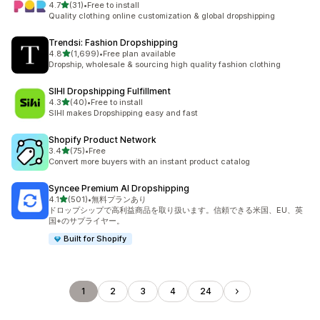
5つ星中
4.7
(31)
•
Free to install
合計レビュー数：31件
Quality clothing online customization & global dropshipping
Trendsi: Fashion Dropshipping
5つ星中
4.8
(1,699)
•
Free plan available
合計レビュー数：1699件
Dropship, wholesale & sourcing high quality fashion clothing
SIHI Dropshipping Fulfillment
5つ星中
4.3
(40)
•
Free to install
合計レビュー数：40件
SIHI makes Dropshipping easy and fast
Shopify Product Network
5つ星中
3.4
(75)
•
Free
合計レビュー数：75件
Convert more buyers with an instant product catalog
Syncee Premium AI Dropshipping
5つ星中
4.1
(501)
•
無料プランあり
合計レビュー数：501件
ドロップシップで高利益商品を取り扱います。信頼できる米国、EU、英
国+のサプライヤー。
Built for Shopify
1
2
3
4
24