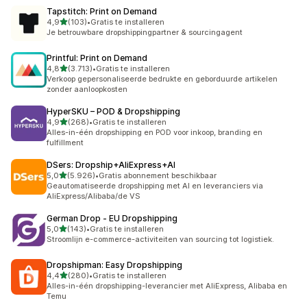
Tapstitch: Print on Demand
van 5 sterren
4,9
(103)
•
Gratis te installeren
103 recensies in totaal
Je betrouwbare dropshippingpartner & sourcingagent
Printful: Print on Demand
van 5 sterren
4,8
(3.713)
•
Gratis te installeren
3713 recensies in totaal
Verkoop gepersonaliseerde bedrukte en geborduurde artikelen
zonder aanloopkosten
HyperSKU – POD & Dropshipping
van 5 sterren
4,9
(268)
•
Gratis te installeren
268 recensies in totaal
Alles-in-één dropshipping en POD voor inkoop, branding en
fulfillment
DSers: Dropship+AliExpress+AI
van 5 sterren
5,0
(5.926)
•
Gratis abonnement beschikbaar
5926 recensies in totaal
Geautomatiseerde dropshipping met AI en leveranciers via
AliExpress/Alibaba/de VS
German Drop ‑ EU Dropshipping
van 5 sterren
5,0
(143)
•
Gratis te installeren
143 recensies in totaal
Stroomlijn e-commerce-activiteiten van sourcing tot logistiek.
Dropshipman: Easy Dropshipping
van 5 sterren
4,4
(280)
•
Gratis te installeren
280 recensies in totaal
Alles-in-één dropshipping-leverancier met AliExpress, Alibaba en
Temu