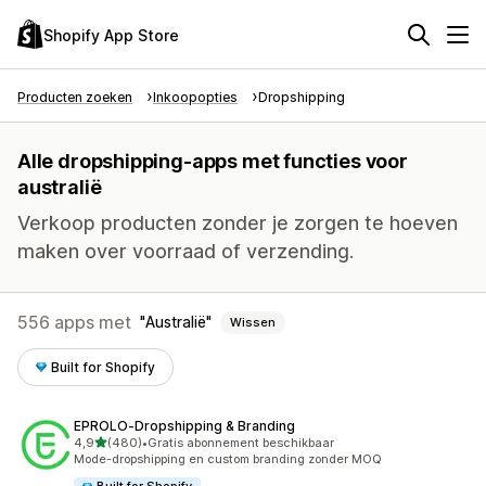
Shopify App Store
Producten zoeken
Inkoopopties
Dropshipping
Alle dropshipping-apps met functies voor
australië
Verkoop producten zonder je zorgen te hoeven
maken over voorraad of verzending.
556 apps met
Australië
Wissen
Built for Shopify
EPROLO‑Dropshipping & Branding
van 5 sterren
4,9
(480)
•
Gratis abonnement beschikbaar
480 recensies in totaal
Mode-dropshipping en custom branding zonder MOQ