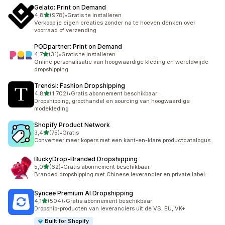
Gelato: Print on Demand
van 5 sterren
4,8
(978)
•
Gratis te installeren
978 recensies in totaal
Verkoop je eigen creaties zonder na te hoeven denken over
voorraad of verzending
PODpartner: Print on Demand
van 5 sterren
4,7
(31)
•
Gratis te installeren
31 recensies in totaal
Online personalisatie van hoogwaardige kleding en wereldwijde
dropshipping
Trendsi: Fashion Dropshipping
van 5 sterren
4,8
(1.702)
•
Gratis abonnement beschikbaar
1702 recensies in totaal
Dropshipping, groothandel en sourcing van hoogwaardige
modekleding
Shopify Product Network
van 5 sterren
3,4
(75)
•
Gratis
75 recensies in totaal
Converteer meer kopers met een kant-en-klare productcatalogus
BuckyDrop‑Branded Dropshipping
van 5 sterren
5,0
(62)
•
Gratis abonnement beschikbaar
62 recensies in totaal
Branded dropshipping met Chinese leverancier en private label.
Syncee Premium AI Dropshipping
van 5 sterren
4,1
(504)
•
Gratis abonnement beschikbaar
504 recensies in totaal
Dropship-producten van leveranciers uit de VS, EU, VK+
Built for Shopify