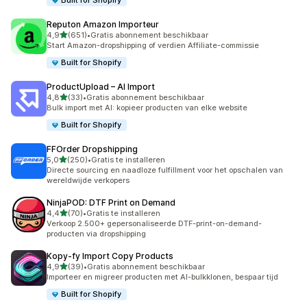
Built for Shopify
Reputon Amazon Importeur
van 5 sterren
4,9
(651)
•
Gratis abonnement beschikbaar
651 recensies in totaal
Start Amazon-dropshipping of verdien Affiliate-commissie
Built for Shopify
ProductUpload – AI Import
van 5 sterren
4,8
(33)
•
Gratis abonnement beschikbaar
33 recensies in totaal
Bulk import met AI: kopieer producten van elke website
Built for Shopify
FFOrder Dropshipping
van 5 sterren
5,0
(250)
•
Gratis te installeren
250 recensies in totaal
Directe sourcing en naadloze fulfillment voor het opschalen van
wereldwijde verkopers
NinjaPOD: DTF Print on Demand
van 5 sterren
4,4
(70)
•
Gratis te installeren
70 recensies in totaal
Verkoop 2.500+ gepersonaliseerde DTF-print-on-demand-
producten via dropshipping
Kopy‑fy Import Copy Products
van 5 sterren
4,9
(39)
•
Gratis abonnement beschikbaar
39 recensies in totaal
Importeer en migreer producten met AI-bulkklonen, bespaar tijd
Built for Shopify