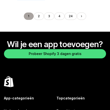
1
2
3
4
24
Wil je een app toevoegen?
Probeer Shopify 3 dagen gratis
App-categorieën
Topcategorieën