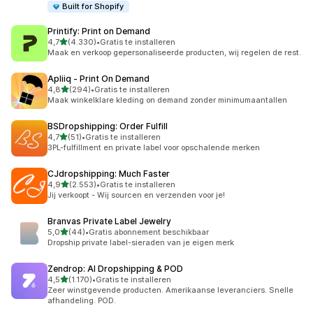
Built for Shopify
Printify: Print on Demand
van 5 sterren
4,7
(4.330)
•
Gratis te installeren
4330 recensies in totaal
Maak en verkoop gepersonaliseerde producten, wij regelen de rest.
Apliiq ‑ Print On Demand
van 5 sterren
4,8
(294)
•
Gratis te installeren
294 recensies in totaal
Maak winkelklare kleding on demand zonder minimumaantallen
BSDropshipping: Order Fulfill
van 5 sterren
4,7
(51)
•
Gratis te installeren
51 recensies in totaal
3PL-fulfillment en private label voor opschalende merken
CJdropshipping: Much Faster
van 5 sterren
4,9
(2.553)
•
Gratis te installeren
2553 recensies in totaal
Jij verkoopt - Wij sourcen en verzenden voor je!
Branvas Private Label Jewelry
van 5 sterren
5,0
(44)
•
Gratis abonnement beschikbaar
44 recensies in totaal
Dropship private label-sieraden van je eigen merk
Zendrop: AI Dropshipping & POD
van 5 sterren
4,5
(1.170)
•
Gratis te installeren
1170 recensies in totaal
Zeer winstgevende producten. Amerikaanse leveranciers. Snelle
afhandeling. POD.