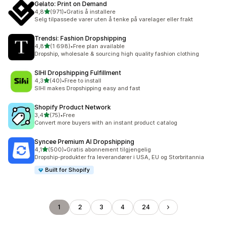
Gelato: Print on Demand
av 5 stjerner
4,8
(971)
•
Gratis å installere
Totalt 971 omtaler
Selg tilpassede varer uten å tenke på varelager eller frakt
Trendsi: Fashion Dropshipping
av 5 stjerner
4,8
(1 698)
•
Free plan available
Totalt 1698 omtaler
Dropship, wholesale & sourcing high quality fashion clothing
SIHI Dropshipping Fulfillment
av 5 stjerner
4,3
(40)
•
Free to install
Totalt 40 omtaler
SIHI makes Dropshipping easy and fast
Shopify Product Network
av 5 stjerner
3,4
(75)
•
Free
Totalt 75 omtaler
Convert more buyers with an instant product catalog
Syncee Premium AI Dropshipping
av 5 stjerner
4,1
(500)
•
Gratis abonnement tilgjengelig
Totalt 500 omtaler
Dropship-produkter fra leverandører i USA, EU og Storbritannia
Built for Shopify
1
2
3
4
24