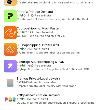
Totalt 294 omtaler
Create retail ready clothing on demand with no minimums
Printify: Print on Demand
av 5 stjerner
4,7
(4 313)
•
Free to install
Totalt 4313 omtaler
Create and Sell Custom Products, We Handle the Rest.
CJdropshipping: Much Faster
av 5 stjerner
4,9
(2 544)
•
Free to install
Totalt 2544 omtaler
You Sell - We source and ship for you!
BSDropshipping: Order Fulfill
av 5 stjerner
4,7
(49)
•
Free to install
Totalt 49 omtaler
3PL fulfillment & private label for scaling brands
Zendrop: AI Dropshipping & POD
av 5 stjerner
4,5
(1 168)
•
Free to install
Totalt 1168 omtaler
High-profit products. US suppliers. Fast fulfillment. POD.
Branvas Private Label Jewelry
av 5 stjerner
5,0
(43)
•
Free plan available
Totalt 43 omtaler
Dropship private label jewelry with your brand
PODpartner: Print on Demand
av 5 stjerner
4,7
(31)
•
Free to install
Totalt 31 omtaler
Quality clothing online customization & global dropshipping