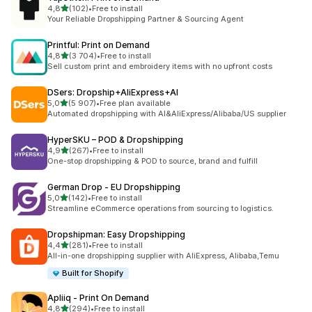
av 5 stjerner
4,8
(102)
•
Free to install
Totalt 102 omtaler
Your Reliable Dropshipping Partner & Sourcing Agent
Printful: Print on Demand
av 5 stjerner
4,8
(3 704)
•
Free to install
Totalt 3704 omtaler
Sell custom print and embroidery items with no upfront costs
DSers: Dropship+AliExpress+AI
av 5 stjerner
5,0
(5 907)
•
Free plan available
Totalt 5907 omtaler
Automated dropshipping with AI&AliExpress/Alibaba/US supplier
HyperSKU – POD & Dropshipping
av 5 stjerner
4,9
(267)
•
Free to install
Totalt 267 omtaler
One-stop dropshipping & POD to source, brand and fulfill
German Drop ‑ EU Dropshipping
av 5 stjerner
5,0
(142)
•
Free to install
Totalt 142 omtaler
Streamline eCommerce operations from sourcing to logistics.
Dropshipman: Easy Dropshipping
av 5 stjerner
4,4
(281)
•
Free to install
Totalt 281 omtaler
All-in-one dropshipping supplier with AliExpress, Alibaba,Temu
Built for Shopify
Apliiq ‑ Print On Demand
av 5 stjerner
4,8
(294)
•
Free to install