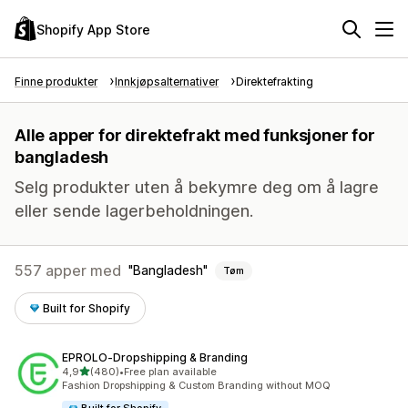
Shopify App Store
Finne produkter
Innkjøpsalternativer
Direktefrakting
Alle apper for direktefrakt med funksjoner for
bangladesh
Selg produkter uten å bekymre deg om å lagre
eller sende lagerbeholdningen.
557 apper med
Bangladesh
Tøm
Built for Shopify
EPROLO‑Dropshipping & Branding
av 5 stjerner
4,9
(480)
•
Free plan available
Totalt 480 omtaler
Fashion Dropshipping & Custom Branding without MOQ