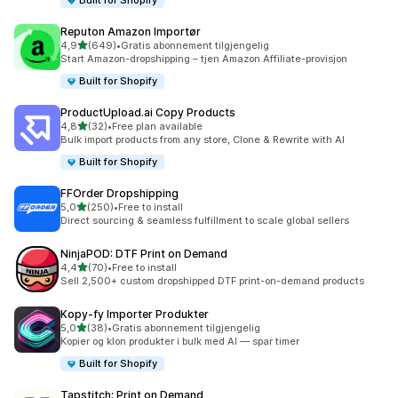
Built for Shopify
Reputon Amazon Importør
av 5 stjerner
4,9
(649)
•
Gratis abonnement tilgjengelig
Totalt 649 omtaler
Start Amazon-dropshipping – tjen Amazon Affiliate-provisjon
Built for Shopify
ProductUpload.ai Copy Products
av 5 stjerner
4,8
(32)
•
Free plan available
Totalt 32 omtaler
Bulk import products from any store, Clone & Rewrite with AI
Built for Shopify
FFOrder Dropshipping
av 5 stjerner
5,0
(250)
•
Free to install
Totalt 250 omtaler
Direct sourcing & seamless fulfillment to scale global sellers
NinjaPOD: DTF Print on Demand
av 5 stjerner
4,4
(70)
•
Free to install
Totalt 70 omtaler
Sell 2,500+ custom dropshipped DTF print-on-demand products
Kopy‑fy Importer Produkter
av 5 stjerner
5,0
(38)
•
Gratis abonnement tilgjengelig
Totalt 38 omtaler
Kopier og klon produkter i bulk med AI — spar timer
Built for Shopify
Tapstitch: Print on Demand