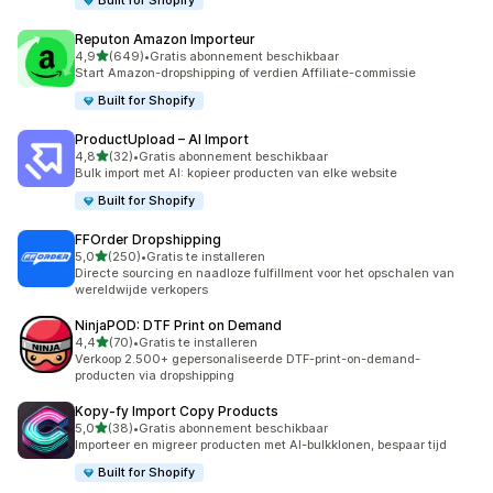
Built for Shopify
Reputon Amazon Importeur
van 5 sterren
4,9
(649)
•
Gratis abonnement beschikbaar
649 recensies in totaal
Start Amazon-dropshipping of verdien Affiliate-commissie
Built for Shopify
ProductUpload – AI Import
van 5 sterren
4,8
(32)
•
Gratis abonnement beschikbaar
32 recensies in totaal
Bulk import met AI: kopieer producten van elke website
Built for Shopify
FFOrder Dropshipping
van 5 sterren
5,0
(250)
•
Gratis te installeren
250 recensies in totaal
Directe sourcing en naadloze fulfillment voor het opschalen van
wereldwijde verkopers
NinjaPOD: DTF Print on Demand
van 5 sterren
4,4
(70)
•
Gratis te installeren
70 recensies in totaal
Verkoop 2.500+ gepersonaliseerde DTF-print-on-demand-
producten via dropshipping
Kopy‑fy Import Copy Products
van 5 sterren
5,0
(38)
•
Gratis abonnement beschikbaar
38 recensies in totaal
Importeer en migreer producten met AI-bulkklonen, bespaar tijd
Built for Shopify