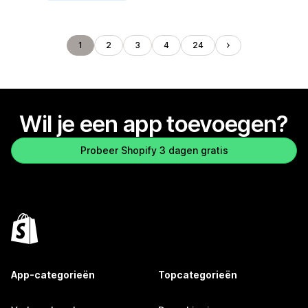
1
2
3
4
24
Wil je een app toevoegen?
Probeer Shopify 3 dagen gratis
App-categorieën
Topcategorieën