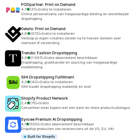
PODpartner: Print on Demand
van 5 sterren
4,7
(31)
•
Gratis te installeren
31 recensies in totaal
Online personalisatie van hoogwaardige kleding en wereldwijde
dropshipping
Gelato: Print on Demand
van 5 sterren
4,8
(972)
•
Gratis te installeren
972 recensies in totaal
Verkoop je eigen creaties zonder na te hoeven denken over
voorraad of verzending
Trendsi: Fashion Dropshipping
van 5 sterren
4,9
(1.697)
•
Gratis abonnement beschikbaar
1697 recensies in totaal
Dropshipping, groothandel en sourcing van hoogwaardige
modekleding
SIHI Dropshipping Fulfillment
van 5 sterren
4,3
(40)
•
Gratis te installeren
40 recensies in totaal
SIHI maakt dropshipping makkelijk en snel
Shopify Product Network
van 5 sterren
3,4
(75)
•
Gratis
75 recensies in totaal
Converteer meer kopers met een kant-en-klare productcatalogus
Syncee Premium AI Dropshipping
van 5 sterren
4,1
(500)
•
Gratis abonnement beschikbaar
500 recensies in totaal
Dropship-producten van leveranciers uit de VS, EU, VK+
Built for Shopify