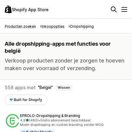
Shopify App Store
Producten zoeken
Inkoopopties
Dropshipping
Alle dropshipping-apps met functies voor
belgië
Verkoop producten zonder je zorgen te hoeven
maken over voorraad of verzending.
558 apps met
België
Wissen
Built for Shopify
EPROLO‑Dropshipping & Branding
van 5 sterren
4,9
(480)
•
Gratis abonnement beschikbaar
480 recensies in totaal
Mode-dropshipping en custom branding zonder MOQ