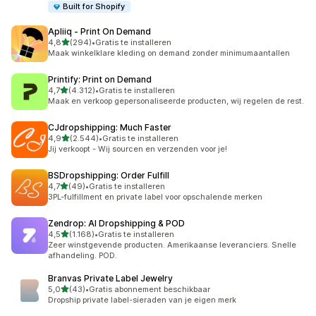
Built for Shopify
Apliiq ‑ Print On Demand
van 5 sterren
4,8
(294)
•
Gratis te installeren
294 recensies in totaal
Maak winkelklare kleding on demand zonder minimumaantallen
Printify: Print on Demand
van 5 sterren
4,7
(4.312)
•
Gratis te installeren
4312 recensies in totaal
Maak en verkoop gepersonaliseerde producten, wij regelen de rest.
CJdropshipping: Much Faster
van 5 sterren
4,9
(2.544)
•
Gratis te installeren
2544 recensies in totaal
Jij verkoopt - Wij sourcen en verzenden voor je!
BSDropshipping: Order Fulfill
van 5 sterren
4,7
(49)
•
Gratis te installeren
49 recensies in totaal
3PL-fulfillment en private label voor opschalende merken
Zendrop: AI Dropshipping & POD
van 5 sterren
4,5
(1.168)
•
Gratis te installeren
1168 recensies in totaal
Zeer winstgevende producten. Amerikaanse leveranciers. Snelle
afhandeling. POD.
Branvas Private Label Jewelry
van 5 sterren
5,0
(43)
•
Gratis abonnement beschikbaar
43 recensies in totaal
Dropship private label-sieraden van je eigen merk