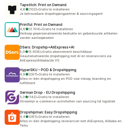
Tapstitch: Print on Demand
van 5 sterren
4,8
(102)
•
Gratis te installeren
102 recensies in totaal
Je betrouwbare dropshippingpartner & sourcingagent
Printful: Print on Demand
van 5 sterren
4,8
(3.704)
•
Gratis te installeren
3704 recensies in totaal
Verkoop gepersonaliseerde bedrukte en geborduurde artikelen
zonder aanloopkosten
DSers: Dropship+AliExpress+AI
van 5 sterren
5,0
(5.908)
•
Gratis abonnement beschikbaar
5908 recensies in totaal
Geautomatiseerde dropshipping met AI en leveranciers via
AliExpress/Alibaba/de VS
HyperSKU – POD & Dropshipping
van 5 sterren
4,9
(267)
•
Gratis te installeren
267 recensies in totaal
Alles-in-één dropshipping en POD voor inkoop, branding en
fulfillment
German Drop ‑ EU Dropshipping
van 5 sterren
5,0
(142)
•
Gratis te installeren
142 recensies in totaal
Stroomlijn e-commerce-activiteiten van sourcing tot logistiek.
Dropshipman: Easy Dropshipping
van 5 sterren
4,4
(281)
•
Gratis te installeren
281 recensies in totaal
Alles-in-één dropshipping-leverancier met AliExpress, Alibaba en
Temu