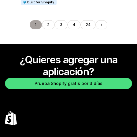
Built for Shopify
1
2
3
4
24
¿Quieres agregar una
aplicación?
Prueba Shopify gratis por 3 días