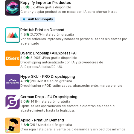
Kopy‑fy Importar Productos
de 5 estrellas
5.0
(37)
•
Plan gratis disponible
37 reseñas en total
Clonar y copiar productos en masa con IA para ahorrar horas
Built for Shopify
Printful: Print on Demand
de 5 estrellas
4.8
(3,707)
•
Instalación gratuita
3707 reseñas en total
Vende artículos impresos y bordados personalizados sin costos por
adelantado
DSers: Dropship+AliExpress+AI
de 5 estrellas
5.0
(5,905)
•
Plan gratis disponible
5905 reseñas en total
Dropshipping automatizado con IA y proveedores de
AliExpress/Alibaba/EE. UU.
HyperSKU ‑ PRO Dropshipping
de 5 estrellas
4.9
(266)
•
Instalación gratuita
266 reseñas en total
Dropshipping y POD optimizados: abastecimiento, marca y envío
German Drop ‑ EU Dropshipping
de 5 estrellas
5.0
(141)
•
Instalación gratuita
141 reseñas en total
Optimiza las operaciones de comercio electrónico desde el
abastecimiento hasta la logística.
Apliiq ‑ Print On Demand
de 5 estrellas
4.8
(294)
•
Instalación gratuita
294 reseñas en total
Crea ropa lista para la venta bajo demanda y sin pedidos mínimos