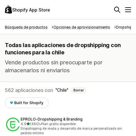
Shopify App Store
Búsqueda de productos
Opciones de aprovisionamiento
Dropshipp
Todas las aplicaciones de dropshipping con
funciones para la chile
Vende productos sin preocuparte por
almacenarlos ni enviarlos
562 aplicaciones con
Chile
Borrar
Built for Shopify
EPROLO‑Dropshipping & Branding
de 5 estrellas
4.9
(480)
•
Plan gratis disponible
480 reseñas en total
Dropshipping de moda y desarrollo de marca personalizado sin
pedido mínimo