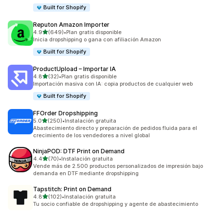
Built for Shopify
Reputon Amazon Importer
de 5 estrellas
4.9
(649)
•
Plan gratis disponible
649 reseñas en total
Inicia dropshipping o gana con afiliación Amazon
Built for Shopify
ProductUpload – Importar IA
de 5 estrellas
4.8
(32)
•
Plan gratis disponible
32 reseñas en total
Importación masiva con IA: copia productos de cualquier web
Built for Shopify
FFOrder Dropshipping
de 5 estrellas
5.0
(250)
•
Instalación gratuita
250 reseñas en total
Abastecimiento directo y preparación de pedidos fluida para el
crecimiento de los vendedores a nivel global
NinjaPOD: DTF Print on Demand
de 5 estrellas
4.4
(70)
•
Instalación gratuita
70 reseñas en total
Vende más de 2.500 productos personalizados de impresión bajo
demanda en DTF mediante dropshipping
Tapstitch: Print on Demand
de 5 estrellas
4.8
(102)
•
Instalación gratuita
102 reseñas en total
Tu socio confiable de dropshipping y agente de abastecimiento