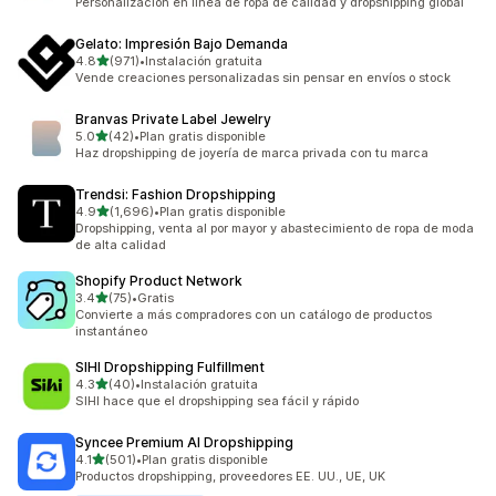
Personalización en línea de ropa de calidad y dropshipping global
Gelato: Impresión Bajo Demanda
de 5 estrellas
4.8
(971)
•
Instalación gratuita
971 reseñas en total
Vende creaciones personalizadas sin pensar en envíos o stock
Branvas Private Label Jewelry
de 5 estrellas
5.0
(42)
•
Plan gratis disponible
42 reseñas en total
Haz dropshipping de joyería de marca privada con tu marca
Trendsi: Fashion Dropshipping
de 5 estrellas
4.9
(1,696)
•
Plan gratis disponible
1696 reseñas en total
Dropshipping, venta al por mayor y abastecimiento de ropa de moda
de alta calidad
Shopify Product Network
de 5 estrellas
3.4
(75)
•
Gratis
75 reseñas en total
Convierte a más compradores con un catálogo de productos
instantáneo
SIHI Dropshipping Fulfillment
de 5 estrellas
4.3
(40)
•
Instalación gratuita
40 reseñas en total
SIHI hace que el dropshipping sea fácil y rápido
Syncee Premium AI Dropshipping
de 5 estrellas
4.1
(501)
•
Plan gratis disponible
501 reseñas en total
Productos dropshipping, proveedores EE. UU., UE, UK