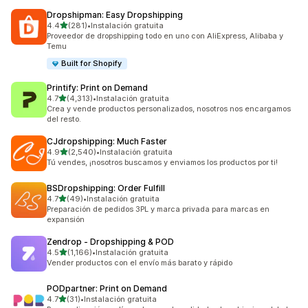
Dropshipman: Easy Dropshipping
de 5 estrellas
4.4
(281)
•
Instalación gratuita
281 reseñas en total
Proveedor de dropshipping todo en uno con AliExpress, Alibaba y
Temu
Built for Shopify
Printify: Print on Demand
de 5 estrellas
4.7
(4,313)
•
Instalación gratuita
4313 reseñas en total
Crea y vende productos personalizados, nosotros nos encargamos
del resto.
CJdropshipping: Much Faster
de 5 estrellas
4.9
(2,540)
•
Instalación gratuita
2540 reseñas en total
Tú vendes, ¡nosotros buscamos y enviamos los productos por ti!
BSDropshipping: Order Fulfill
de 5 estrellas
4.7
(49)
•
Instalación gratuita
49 reseñas en total
Preparación de pedidos 3PL y marca privada para marcas en
expansión
Zendrop ‑ Dropshipping & POD
de 5 estrellas
4.5
(1,166)
•
Instalación gratuita
1166 reseñas en total
Vender productos con el envío más barato y rápido
PODpartner: Print on Demand
de 5 estrellas
4.7
(31)
•
Instalación gratuita
31 reseñas en total