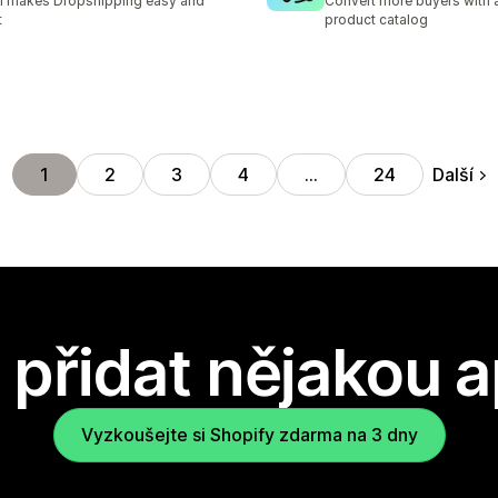
I makes Dropshipping easy and
Convert more buyers with a
t
product catalog
Další
1
2
3
4
…
24
přidat nějakou a
Vyzkoušejte si Shopify zdarma na 3 dny