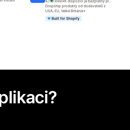
n instant
z 5 hvězd
4,1
(499)
•
K dispozici je bezplatný plán
Celkový počet recenzí: 499
Dropship produkty od dodavatelů z
USA, EU, Velké Británie+
Built for Shopify
plikaci?