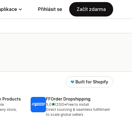
aplikace
Přihlásit se
Začít zdarma
Built for Shopify
y Products
FFOrder Dropshipping
z 5 hvězd
ble
5,0
(250)
•
Free to install
Celkový počet recenzí: 250
any store,
Direct sourcing & seamless fulfillment
to scale global sellers