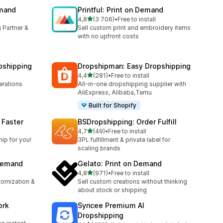
emand
Printful: Print on Demand
z 5 hvězd
4,8
(3 706)
•
Free to install
2
Celkový počet recenzí: 3706
 Partner &
Sell custom print and embroidery items
with no upfront costs
pshipping
Dropshipman: Easy Dropshipping
z 5 hvězd
4,4
(281)
•
Free to install
2
Celkový počet recenzí: 281
rations
All-in-one dropshipping supplier with
AliExpress, Alibaba,Temu
Built for Shopify
 Faster
BSDropshipping: Order Fulfill
z 5 hvězd
l
4,7
(49)
•
Free to install
45
Celkový počet recenzí: 49
ip for you!
3PL fulfillment & private label for
scaling brands
 Demand
Gelato: Print on Demand
z 5 hvězd
4,8
(971)
•
Free to install
Celkový počet recenzí: 971
stomization &
Sell custom creations without thinking
about stock or shipping
ork
Syncee Premium AI
Dropshipping