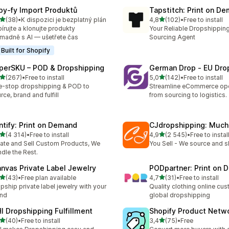
py‑fy Import Produktů
Tapstitch: Print on D
z 5 hvězd
z 5 hvězd
(38)
•
K dispozici je bezplatný plán
4,8
(102)
•
Free to install
kový počet recenzí: 38
Celkový počet recenzí: 10
írujte a klonujte produkty
Your Reliable Dropshipping
madně s AI — ušetřete čas
Sourcing Agent
Built for Shopify
perSKU – POD & Dropshipping
German Drop ‑ EU Dro
z 5 hvězd
z 5 hvězd
(267)
•
Free to install
5,0
(142)
•
Free to install
kový počet recenzí: 267
Celkový počet recenzí: 14
-stop dropshipping & POD to
Streamline eCommerce ope
rce, brand and fulfill
from sourcing to logistics.
intify: Print on Demand
CJdropshipping: Much
z 5 hvězd
z 5 hvězd
(4 314)
•
Free to install
4,9
(2 545)
•
Free to instal
kový počet recenzí: 4314
Celkový počet recenzí: 25
ate and Sell Custom Products, We
You Sell - We source and sh
dle the Rest.
anvas Private Label Jewelry
PODpartner: Print on
z 5 hvězd
z 5 hvězd
(43)
•
Free plan available
4,7
(31)
•
Free to install
kový počet recenzí: 43
Celkový počet recenzí: 31
pship private label jewelry with your
Quality clothing online cu
and
global dropshipping
HI Dropshipping Fulfillment
Shopify Product Netw
z 5 hvězd
z 5 hvězd
(40)
•
Free to install
3,4
(75)
•
Free
kový počet recenzí: 40
Celkový počet recenzí: 75