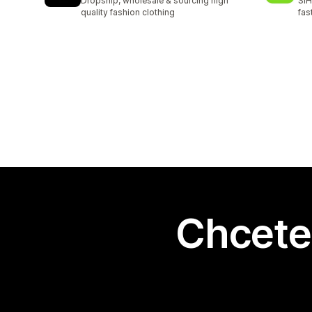
Dropship, wholesale & sourcing high
SIH
quality fashion clothing
fas
Chcete 