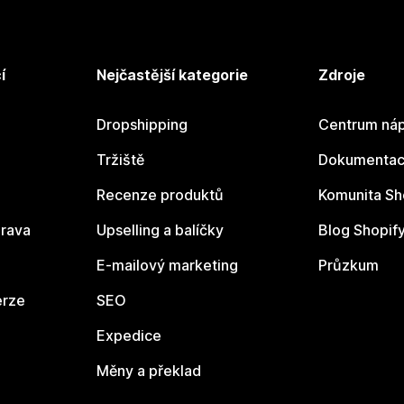
í
Nejčastější kategorie
Zdroje
Dropshipping
Centrum náp
Tržiště
Dokumentace
Recenze produktů
Komunita Sh
rava
Upselling a balíčky
Blog Shopif
E-mailový marketing
Průzkum
erze
SEO
Expedice
Měny a překlad