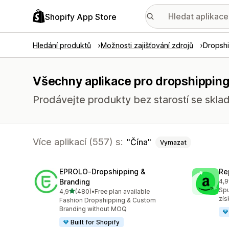
Shopify App Store
Hledání produktů
Možnosti zajišťování zdrojů
Dropsh
Všechny aplikace pro dropshipping
Prodávejte produkty bez starostí se skl
Více aplikací (557) s:
Čína
Vymazat
EPROLO‑Dropshipping &
Re
Branding
4,9
Cel
Spu
z 5 hvězd
4,9
(480)
•
Free plan available
Celkový počet recenzí: 480
zís
Fashion Dropshipping & Custom
Branding without MOQ
Built for Shopify