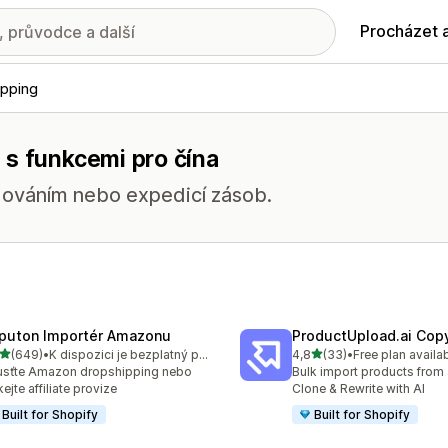
Procházet 
ipping
 s funkcemi pro čína
adováním nebo expedicí zásob.
puton Importér Amazonu
ProductUpload.ai Cop
z 5 hvězd
z 5 hvězd
(649)
•
K dispozici je bezplatný plán
4,8
(33)
•
Free plan availa
kový počet recenzí: 649
Celkový počet recenzí: 33
sťte Amazon dropshipping nebo
Bulk import products from 
kejte affiliate provize
Clone & Rewrite with AI
Built for Shopify
Built for Shopify