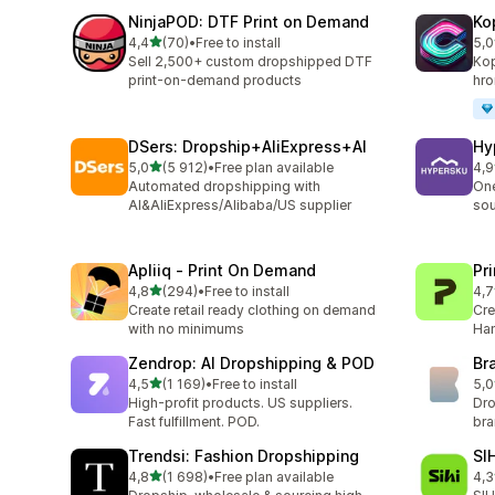
NinjaPOD: DTF Print on Demand
Ko
z 5 hvězd
4,4
(70)
•
Free to install
5,0
Celkový počet recenzí: 70
Cel
Sell 2,500+ custom dropshipped DTF
Kop
print-on-demand products
hro
DSers: Dropship+AliExpress+AI
Hy
z 5 hvězd
5,0
(5 912)
•
Free plan available
4,9
Celkový počet recenzí: 5912
Cel
Automated dropshipping with
One
AI&AliExpress/Alibaba/US supplier
sou
Apliiq ‑ Print On Demand
Pr
z 5 hvězd
4,8
(294)
•
Free to install
4,7
Celkový počet recenzí: 294
Cel
Create retail ready clothing on demand
Cre
with no minimums
Han
Zendrop: AI Dropshipping & POD
Br
z 5 hvězd
4,5
(1 169)
•
Free to install
5,0
Celkový počet recenzí: 1169
Cel
High-profit products. US suppliers.
Dro
Fast fulfillment. POD.
br
Trendsi: Fashion Dropshipping
SI
z 5 hvězd
4,8
(1 698)
•
Free plan available
4,3
Celkový počet recenzí: 1698
Cel