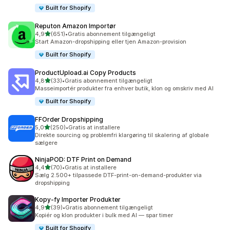
Built for Shopify
Reputon Amazon Importør
ud af 5 stjerner
4,9
(651)
•
Gratis abonnement tilgængeligt
651 anmeldelser i alt
Start Amazon-dropshipping eller tjen Amazon-provision
Built for Shopify
ProductUpload.ai Copy Products
ud af 5 stjerner
4,8
(33)
•
Gratis abonnement tilgængeligt
33 anmeldelser i alt
Masseimportér produkter fra enhver butik, klon og omskriv med AI
Built for Shopify
FFOrder Dropshipping
ud af 5 stjerner
5,0
(250)
•
Gratis at installere
250 anmeldelser i alt
Direkte sourcing og problemfri klargøring til skalering af globale
sælgere
NinjaPOD: DTF Print on Demand
ud af 5 stjerner
4,4
(70)
•
Gratis at installere
70 anmeldelser i alt
Sælg 2.500+ tilpassede DTF-print-on-demand-produkter via
dropshipping
Kopy‑fy Importer Produkter
ud af 5 stjerner
4,9
(39)
•
Gratis abonnement tilgængeligt
39 anmeldelser i alt
Kopiér og klon produkter i bulk med AI — spar timer
Built for Shopify