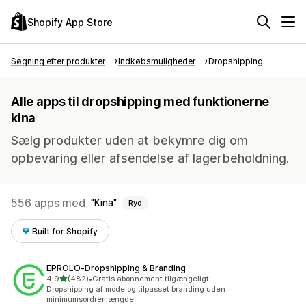
Shopify App Store
Søgning efter produkter
Indkøbsmuligheder
Dropshipping
Alle apps til dropshipping med funktionerne
kina
Sælg produkter uden at bekymre dig om
opbevaring eller afsendelse af lagerbeholdning.
556 apps med
Kina
Ryd
Built for Shopify
EPROLO‑Dropshipping & Branding
ud af 5 stjerner
4,9
(482)
•
Gratis abonnement tilgængeligt
482 anmeldelser i alt
Dropshipping af mode og tilpasset branding uden
minimumsordremængde