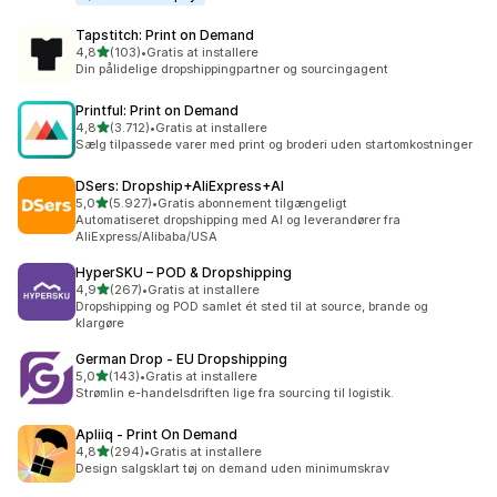
Tapstitch: Print on Demand
ud af 5 stjerner
4,8
(103)
•
Gratis at installere
103 anmeldelser i alt
Din pålidelige dropshippingpartner og sourcingagent
Printful: Print on Demand
ud af 5 stjerner
4,8
(3.712)
•
Gratis at installere
3712 anmeldelser i alt
Sælg tilpassede varer med print og broderi uden startomkostninger
DSers: Dropship+AliExpress+AI
ud af 5 stjerner
5,0
(5.927)
•
Gratis abonnement tilgængeligt
5927 anmeldelser i alt
Automatiseret dropshipping med AI og leverandører fra
AliExpress/Alibaba/USA
HyperSKU – POD & Dropshipping
ud af 5 stjerner
4,9
(267)
•
Gratis at installere
267 anmeldelser i alt
Dropshipping og POD samlet ét sted til at source, brande og
klargøre
German Drop ‑ EU Dropshipping
ud af 5 stjerner
5,0
(143)
•
Gratis at installere
143 anmeldelser i alt
Strømlin e-handelsdriften lige fra sourcing til logistik.
Apliiq ‑ Print On Demand
ud af 5 stjerner
4,8
(294)
•
Gratis at installere
294 anmeldelser i alt
Design salgsklart tøj on demand uden minimumskrav