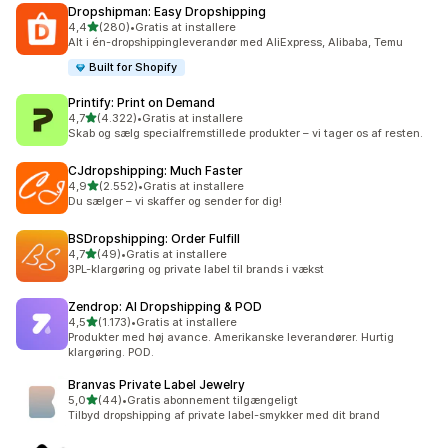
Dropshipman: Easy Dropshipping
ud af 5 stjerner
4,4
(280)
•
Gratis at installere
280 anmeldelser i alt
Alt i én-dropshippingleverandør med AliExpress, Alibaba, Temu
Built for Shopify
Printify: Print on Demand
ud af 5 stjerner
4,7
(4.322)
•
Gratis at installere
4322 anmeldelser i alt
Skab og sælg specialfremstillede produkter – vi tager os af resten.
CJdropshipping: Much Faster
ud af 5 stjerner
4,9
(2.552)
•
Gratis at installere
2552 anmeldelser i alt
Du sælger – vi skaffer og sender for dig!
BSDropshipping: Order Fulfill
ud af 5 stjerner
4,7
(49)
•
Gratis at installere
49 anmeldelser i alt
3PL-klargøring og private label til brands i vækst
Zendrop: AI Dropshipping & POD
ud af 5 stjerner
4,5
(1.173)
•
Gratis at installere
1173 anmeldelser i alt
Produkter med høj avance. Amerikanske leverandører. Hurtig
klargøring. POD.
Branvas Private Label Jewelry
ud af 5 stjerner
5,0
(44)
•
Gratis abonnement tilgængeligt
44 anmeldelser i alt
Tilbyd dropshipping af private label-smykker med dit brand