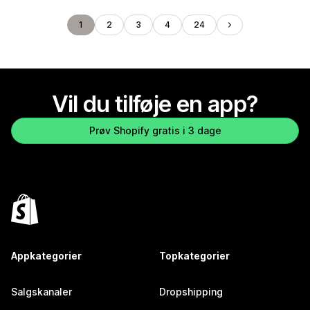
1
2
3
4
24
Vil du tilføje en app?
Prøv Shopify gratis i 3 dage
Appkategorier
Topkategorier
Salgskanaler
Dropshipping