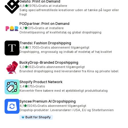
Gelato: Print on Demand
ud af 5 stjerner
4,8
(976)
•
Gratis at installere
976 anmeldelser i alt
Sælg specialfremstillede kreationer uden at tænke på lager eller
fragt
PODpartner: Print on Demand
ud af 5 stjerner
4,7
(31)
•
Gratis at installere
31 anmeldelser i alt
Onlinetilpasning af kvalitetstøj og global dropshipping
Trendsi: Fashion Dropshipping
ud af 5 stjerner
4,8
(1.700)
•
Gratis abonnement tilgængeligt
1700 anmeldelser i alt
Dropshipping, engrossalg og indkøb af modetøj af høj kvalitet
BuckyDrop‑Branded Dropshipping
ud af 5 stjerner
5,0
(62)
•
Gratis abonnement tilgængeligt
62 anmeldelser i alt
Branded dropshipping med leverandører fra Kina og private label.
Shopify Product Network
ud af 5 stjerner
3,4
(75)
•
Gratis
75 anmeldelser i alt
Konvertér flere købere med et øjeblikkeligt produktkatalog
Syncee Premium AI Dropshipping
ud af 5 stjerner
4,1
(504)
•
Gratis abonnement tilgængeligt
504 anmeldelser i alt
Dropship-produkter: Leverandører i USA, EU og Storbritannien
Built for Shopify