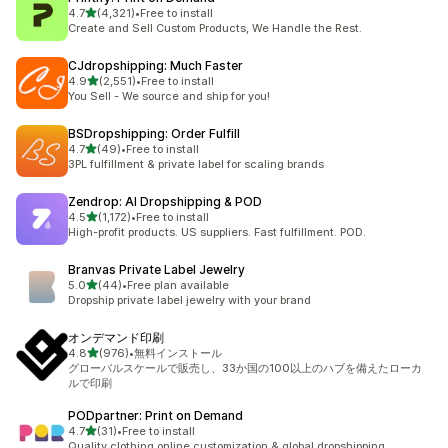
5つ星中
4.7
(4,321)
•
Free to install
合計レビュー数：4321件
Create and Sell Custom Products, We Handle the Rest.
CJdropshipping: Much Faster
5つ星中
4.9
(2,551)
•
Free to install
合計レビュー数：2551件
You Sell - We source and ship for you!
BSDropshipping: Order Fulfill
5つ星中
4.7
(49)
•
Free to install
合計レビュー数：49件
3PL fulfillment & private label for scaling brands
Zendrop: AI Dropshipping & POD
5つ星中
4.5
(1,172)
•
Free to install
合計レビュー数：1172件
High-profit products. US suppliers. Fast fulfillment. POD.
Branvas Private Label Jewelry
5つ星中
5.0
(44)
•
Free plan available
合計レビュー数：44件
Dropship private label jewelry with your brand
オンデマンド印刷
5つ星中
4.8
(976)
•
無料インストール
合計レビュー数：976件
グローバルスケールで販売し、33か国の100以上のハブを備えたローカ
ルで印刷
PODpartner: Print on Demand
5つ星中
4.7
(31)
•
Free to install
合計レビュー数：31件
Quality clothing online customization & global dropshipping