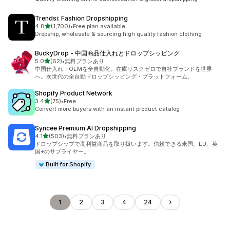
Trendsi: Fashion Dropshipping
5つ星中
4.8
(1,700)
•
Free plan available
合計レビュー数：1700件
Dropship, wholesale & sourcing high quality fashion clothing
BuckyDrop ‑ 中国商品仕入れとドロップシッピング
5つ星中
5.0
(62)
•
無料プランあり
合計レビュー数：62件
中国仕入れ・OEMを全自動化。在庫リスクゼロで自社ブランドを世界
へ。次世代の全自動ドロップシッピング・プラットフォーム。
Shopify Product Network
5つ星中
3.4
(75)
•
Free
合計レビュー数：75件
Convert more buyers with an instant product catalog
Syncee Premium AI Dropshipping
5つ星中
4.1
(503)
•
無料プランあり
合計レビュー数：503件
ドロップシップで高利益商品を取り扱います。信頼できる米国、EU、英
国+のサプライヤー。
Built for Shopify
1
2
3
4
24