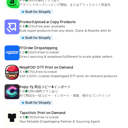
5つ星中
4.9
(651)
•
無料プランあり
合計レビュー数：651件
アマゾンドロップシッピング開始、またはアフィリエイト収益化
Built for Shopify
ProductUpload.ai Copy Products
5つ星中
4.8
(33)
•
Free plan available
合計レビュー数：33件
Bulk import products from any store, Clone & Rewrite with AI
Built for Shopify
FFOrder Dropshipping
5つ星中
5.0
(250)
•
Free to install
合計レビュー数：250件
Direct sourcing & seamless fulfillment to scale global sellers
NinjaPOD: DTF Print on Demand
5つ星中
4.4
(70)
•
Free to install
合計レビュー数：70件
Sell 2,500+ custom dropshipped DTF print-on-demand products
Kopy‑fy 商品コピー&インポート
5つ星中
5.0
(38)
•
無料プランあり
合計レビュー数：38件
AIで商品を一括コピー・インポート・複製、移行もワンクリック
Built for Shopify
Tapstitch: Print on Demand
5つ星中
4.8
(103)
•
Free to install
合計レビュー数：103件
Your Reliable Dropshipping Partner & Sourcing Agent