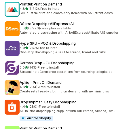
Printful: Print on Demand
5つ星中
4.8
(3,712)
•
Free to install
合計レビュー数：3712件
Sell custom print and embroidery items with no upfront costs
DSers: Dropship+AliExpress+AI
5つ星中
5.0
(5,926)
•
Free plan available
合計レビュー数：5926件
Automated dropshipping with AI&AliExpress/Alibaba/US supplier
HyperSKU – POD & Dropshipping
5つ星中
4.9
(267)
•
Free to install
合計レビュー数：267件
One-stop dropshipping & POD to source, brand and fulfill
German Drop ‑ EU Dropshipping
5つ星中
5.0
(143)
•
Free to install
合計レビュー数：143件
Streamline eCommerce operations from sourcing to logistics.
Apliiq ‑ Print On Demand
5つ星中
4.8
(294)
•
Free to install
合計レビュー数：294件
Create retail ready clothing on demand with no minimums
Dropshipman: Easy Dropshipping
5つ星中
4.4
(280)
•
Free to install
合計レビュー数：280件
All-in-one dropshipping supplier with AliExpress, Alibaba,Temu
Built for Shopify
Printify: Print on Demand