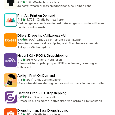
van 5 sterren
4,8
(102)
•
Gratis te installeren
102 recensies in totaal
Je betrouwbare dropshippingpartner & sourcingagent
Printful: Print on Demand
van 5 sterren
4,8
(3.706)
•
Gratis te installeren
3706 recensies in totaal
Verkoop gepersonaliseerde bedrukte en geborduurde artikelen
zonder aanloopkosten
DSers: Dropship+AliExpress+AI
van 5 sterren
5,0
(5.907)
•
Gratis abonnement beschikbaar
5907 recensies in totaal
Geautomatiseerde dropshipping met AI en leveranciers via
AliExpress/Alibaba/de VS
HyperSKU – POD & Dropshipping
van 5 sterren
4,9
(267)
•
Gratis te installeren
267 recensies in totaal
Alles-in-één dropshipping en POD voor inkoop, branding en
fulfillment
Apliiq ‑ Print On Demand
van 5 sterren
4,8
(294)
•
Gratis te installeren
294 recensies in totaal
Maak winkelklare kleding on demand zonder minimumaantallen
German Drop ‑ EU Dropshipping
van 5 sterren
5,0
(142)
•
Gratis te installeren
142 recensies in totaal
Stroomlijn e-commerce-activiteiten van sourcing tot logistiek.
Dropshipman: Easy Dropshipping
van 5 sterren
4,4
(281)
•
Gratis te installeren