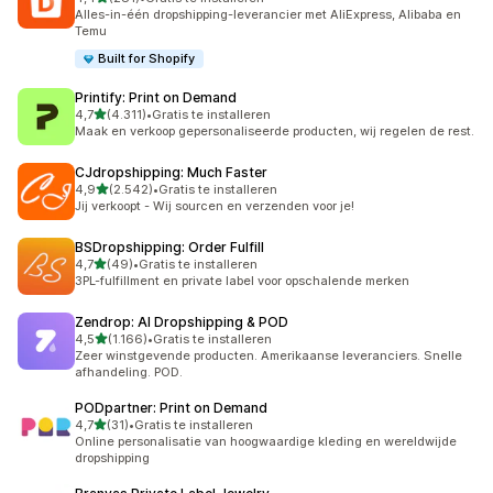
281 recensies in totaal
Alles-in-één dropshipping-leverancier met AliExpress, Alibaba en
Temu
Built for Shopify
Printify: Print on Demand
van 5 sterren
4,7
(4.311)
•
Gratis te installeren
4311 recensies in totaal
Maak en verkoop gepersonaliseerde producten, wij regelen de rest.
CJdropshipping: Much Faster
van 5 sterren
4,9
(2.542)
•
Gratis te installeren
2542 recensies in totaal
Jij verkoopt - Wij sourcen en verzenden voor je!
BSDropshipping: Order Fulfill
van 5 sterren
4,7
(49)
•
Gratis te installeren
49 recensies in totaal
3PL-fulfillment en private label voor opschalende merken
Zendrop: AI Dropshipping & POD
van 5 sterren
4,5
(1.166)
•
Gratis te installeren
1166 recensies in totaal
Zeer winstgevende producten. Amerikaanse leveranciers. Snelle
afhandeling. POD.
PODpartner: Print on Demand
van 5 sterren
4,7
(31)
•
Gratis te installeren
31 recensies in totaal
Online personalisatie van hoogwaardige kleding en wereldwijde
dropshipping