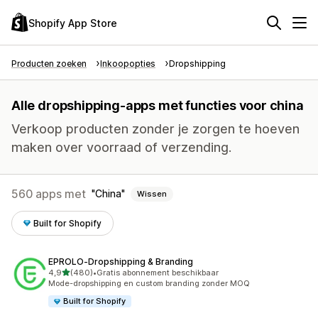
Shopify App Store
Producten zoeken
Inkoopopties
Dropshipping
Alle dropshipping-apps met functies voor china
Verkoop producten zonder je zorgen te hoeven
maken over voorraad of verzending.
560 apps met
China
Wissen
Built for Shopify
EPROLO‑Dropshipping & Branding
van 5 sterren
4,9
(480)
•
Gratis abonnement beschikbaar
480 recensies in totaal
Mode-dropshipping en custom branding zonder MOQ
Built for Shopify