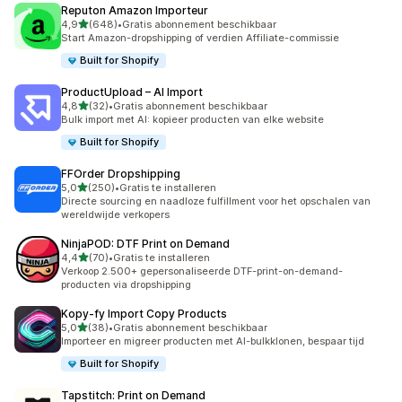
Reputon Amazon Importeur
van 5 sterren
4,9
(648)
•
Gratis abonnement beschikbaar
648 recensies in totaal
Start Amazon-dropshipping of verdien Affiliate-commissie
Built for Shopify
ProductUpload – AI Import
van 5 sterren
4,8
(32)
•
Gratis abonnement beschikbaar
32 recensies in totaal
Bulk import met AI: kopieer producten van elke website
Built for Shopify
FFOrder Dropshipping
van 5 sterren
5,0
(250)
•
Gratis te installeren
250 recensies in totaal
Directe sourcing en naadloze fulfillment voor het opschalen van
wereldwijde verkopers
NinjaPOD: DTF Print on Demand
van 5 sterren
4,4
(70)
•
Gratis te installeren
70 recensies in totaal
Verkoop 2.500+ gepersonaliseerde DTF-print-on-demand-
producten via dropshipping
Kopy‑fy Import Copy Products
van 5 sterren
5,0
(38)
•
Gratis abonnement beschikbaar
38 recensies in totaal
Importeer en migreer producten met AI-bulkklonen, bespaar tijd
Built for Shopify
Tapstitch: Print on Demand