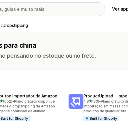
Ver ap
Dropshipping
 para china
no pensando no estoque ou no frete.
puton Importador da Amazon
ProductUpload – Impor
de 5 estrelas
de 5 estrelas
(652)
•
Plano gratuito disponível
4,8
(33)
•
Plano gratuito d
 avaliações ao todo
33 avaliações ao todo
mece o dropshipping da Amazon
Importação em massa com 
ganhe comissão de afiliado
produtos de qualquer site
Built for Shopify
Built for Shopify