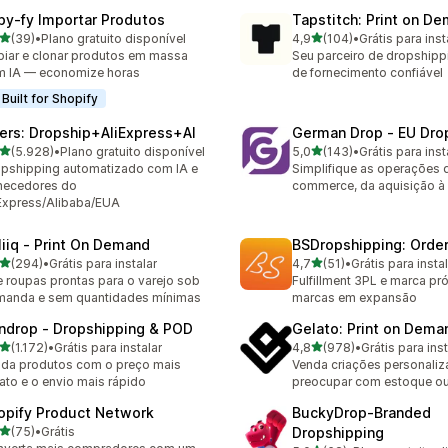
py‑fy Importar Produtos
Tapstitch: Print on D
de 5 estrelas
de 5 estrelas
(39)
•
Plano gratuito disponível
4,9
(104)
•
Grátis para inst
avaliações ao todo
104 avaliações ao todo
iar e clonar produtos em massa
Seu parceiro de dropshipp
 IA — economize horas
de fornecimento confiável
Built for Shopify
ers: Dropship+AliExpress+AI
German Drop ‑ EU Dro
de 5 estrelas
de 5 estrelas
(5.928)
•
Plano gratuito disponível
5,0
(143)
•
Grátis para inst
8 avaliações ao todo
143 avaliações ao todo
pshipping automatizado com IA e
Simplifique as operações 
necedores do
commerce, da aquisição à l
Express/Alibaba/EUA
liiq ‑ Print On Demand
BSDropshipping: Order 
de 5 estrelas
de 5 estrelas
(294)
•
Grátis para instalar
4,7
(51)
•
Grátis para insta
 avaliações ao todo
51 avaliações ao todo
e roupas prontas para o varejo sob
Fulfillment 3PL e marca pró
manda e sem quantidades mínimas
marcas em expansão
ndrop ‑ Dropshipping & POD
Gelato: Print on Dema
de 5 estrelas
de 5 estrelas
(1.172)
•
Grátis para instalar
4,8
(978)
•
Grátis para inst
2 avaliações ao todo
978 avaliações ao todo
da produtos com o preço mais
Venda criações personali
ato e o envio mais rápido
preocupar com estoque ou 
opify Product Network
BuckyDrop‑Branded
de 5 estrelas
(75)
•
Grátis
Dropshipping
avaliações ao todo