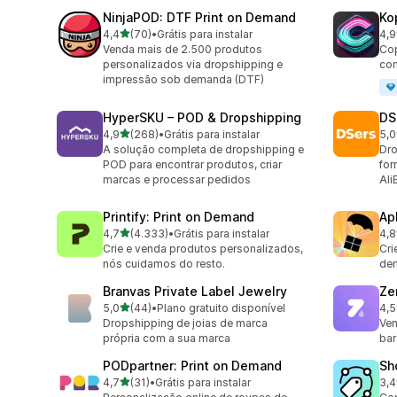
NinjaPOD: DTF Print on Demand
Ko
de 5 estrelas
4,4
(70)
•
Grátis para instalar
4,9
70 avaliações ao todo
39 
Venda mais de 2.500 produtos
Cop
personalizados via dropshipping e
com
impressão sob demanda (DTF)
HyperSKU – POD & Dropshipping
DS
de 5 estrelas
4,9
(268)
•
Grátis para instalar
5,0
268 avaliações ao todo
592
A solução completa de dropshipping e
Dro
POD para encontrar produtos, criar
for
marcas e processar pedidos
Ali
Printify: Print on Demand
Ap
de 5 estrelas
4,7
(4.333)
•
Grátis para instalar
4,8
4333 avaliações ao todo
294
Crie e venda produtos personalizados,
Cri
nós cuidamos do resto.
de
Branvas Private Label Jewelry
Ze
de 5 estrelas
5,0
(44)
•
Plano gratuito disponível
4,5
44 avaliações ao todo
117
Dropshipping de joias de marca
Ven
própria com a sua marca
bar
PODpartner: Print on Demand
Sh
de 5 estrelas
4,7
(31)
•
Grátis para instalar
3,4
31 avaliações ao todo
75 