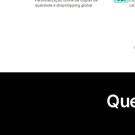
Personalização online de roupas de
Co
qualidade e dropshipping global
cat
Que