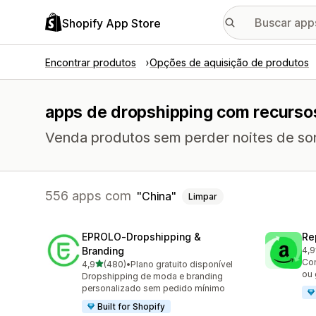
Shopify App Store
Encontrar produtos
Opções de aquisição de produtos
apps de dropshipping com recursos
Venda produtos sem perder noites de so
556 apps com
China
Limpar
EPROLO‑Dropshipping &
Re
Branding
4,9
652
Co
de 5 estrelas
4,9
(480)
•
Plano gratuito disponível
480 avaliações ao todo
ou 
Dropshipping de moda e branding
personalizado sem pedido mínimo
Built for Shopify