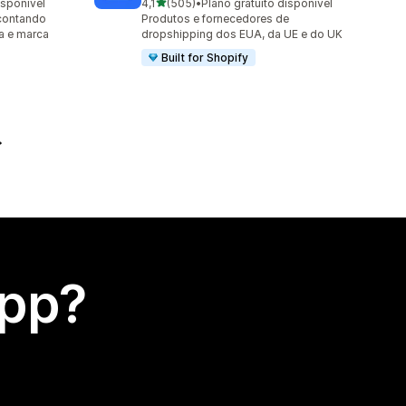
de 5 estrelas
isponível
4,1
(505)
•
Plano gratuito disponível
505 avaliações ao todo
contando
Produtos e fornecedores de
a e marca
dropshipping dos EUA, da UE e do UK
Built for Shopify
app?