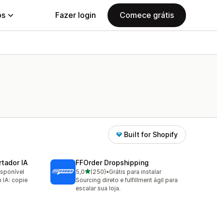
ps
Fazer login
Comece grátis
Built for Shopify
tador IA
FFOrder Dropshipping
de 5 estrelas
isponível
5,0
(250)
•
Grátis para instalar
250 avaliações ao todo
IA: copie
Sourcing direto e fulfillment ágil para
escalar sua loja.