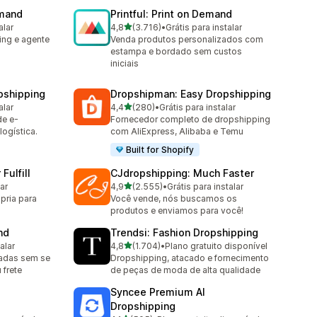
emand
Printful: Print on Demand
de 5 estrelas
alar
4,8
(3.716)
•
Grátis para instalar
3716 avaliações ao todo
ing e agente
Venda produtos personalizados com
estampa e bordado sem custos
iniciais
pshipping
Dropshipman: Easy Dropshipping
de 5 estrelas
alar
4,4
(280)
•
Grátis para instalar
280 avaliações ao todo
de e-
Fornecedor completo de dropshipping
ogística.
com AliExpress, Alibaba e Temu
Built for Shopify
Fulfill
CJdropshipping: Much Faster
de 5 estrelas
lar
4,9
(2.555)
•
Grátis para instalar
2555 avaliações ao todo
pria para
Você vende, nós buscamos os
produtos e enviamos para você!
nd
Trendsi: Fashion Dropshipping
de 5 estrelas
alar
4,8
(1.704)
•
Plano gratuito disponível
1704 avaliações ao todo
zadas sem se
Dropshipping, atacado e fornecimento
frete
de peças de moda de alta qualidade
Syncee Premium AI
Dropshipping