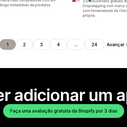
nverta mais compradores com um
de 5 estrelas
5,0
(62)
•
Plano gratuito d
62 avaliações ao todo
álogo instantâneo de produtos
Dropshipping com marca 
com fornecedores da Chin
própria.
Avançar
1
2
3
4
…
24
r adicionar um 
Faça uma avaliação gratuita da Shopify por 3 dias