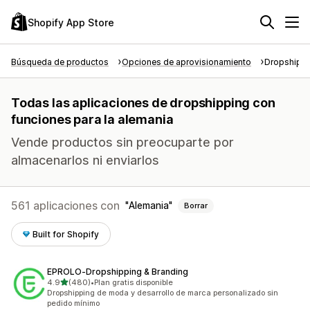
Shopify App Store
Búsqueda de productos
Opciones de aprovisionamiento
Dropshipp
Todas las aplicaciones de dropshipping con
funciones para la alemania
Vende productos sin preocuparte por
almacenarlos ni enviarlos
561 aplicaciones con
Alemania
Borrar
Built for Shopify
EPROLO‑Dropshipping & Branding
de 5 estrellas
4.9
(480)
•
Plan gratis disponible
480 reseñas en total
Dropshipping de moda y desarrollo de marca personalizado sin
pedido mínimo