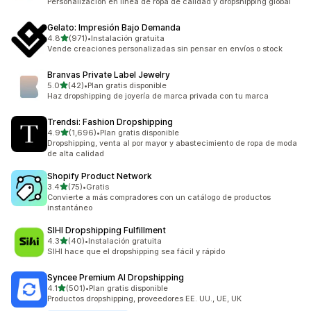
Personalización en línea de ropa de calidad y dropshipping global
Gelato: Impresión Bajo Demanda
de 5 estrellas
4.8
(971)
•
Instalación gratuita
971 reseñas en total
Vende creaciones personalizadas sin pensar en envíos o stock
Branvas Private Label Jewelry
de 5 estrellas
5.0
(42)
•
Plan gratis disponible
42 reseñas en total
Haz dropshipping de joyería de marca privada con tu marca
Trendsi: Fashion Dropshipping
de 5 estrellas
4.9
(1,696)
•
Plan gratis disponible
1696 reseñas en total
Dropshipping, venta al por mayor y abastecimiento de ropa de moda
de alta calidad
Shopify Product Network
de 5 estrellas
3.4
(75)
•
Gratis
75 reseñas en total
Convierte a más compradores con un catálogo de productos
instantáneo
SIHI Dropshipping Fulfillment
de 5 estrellas
4.3
(40)
•
Instalación gratuita
40 reseñas en total
SIHI hace que el dropshipping sea fácil y rápido
Syncee Premium AI Dropshipping
de 5 estrellas
4.1
(501)
•
Plan gratis disponible
501 reseñas en total
Productos dropshipping, proveedores EE. UU., UE, UK