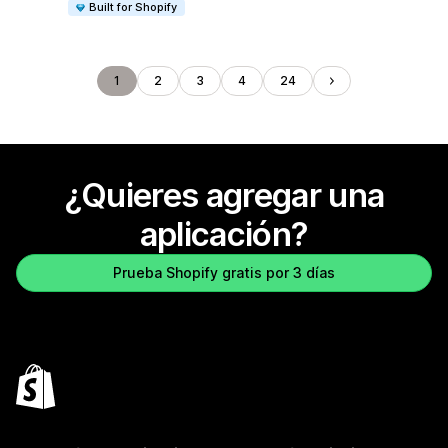
Built for Shopify
1
2
3
4
24
¿Quieres agregar una
aplicación?
Prueba Shopify gratis por 3 días