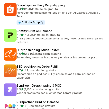
Dropshipman: Easy Dropshipping
de 5 estrellas
4.4
(281)
•
Instalación gratuita
281 reseñas en total
Proveedor de dropshipping todo en uno con AliExpress, Alibaba y
Temu
Built for Shopify
Printify: Print on Demand
de 5 estrellas
4.7
(4,313)
•
Instalación gratuita
4313 reseñas en total
Crea y vende productos personalizados, nosotros nos encargamos
del resto.
CJdropshipping: Much Faster
de 5 estrellas
4.9
(2,540)
•
Instalación gratuita
2540 reseñas en total
Tú vendes, ¡nosotros buscamos y enviamos los productos por ti!
BSDropshipping: Order Fulfill
de 5 estrellas
4.7
(49)
•
Instalación gratuita
49 reseñas en total
Preparación de pedidos 3PL y marca privada para marcas en
expansión
Zendrop ‑ Dropshipping & POD
de 5 estrellas
4.5
(1,166)
•
Instalación gratuita
1166 reseñas en total
Vender productos con el envío más barato y rápido
PODpartner: Print on Demand
de 5 estrellas
4.7
(31)
•
Instalación gratuita
31 reseñas en total