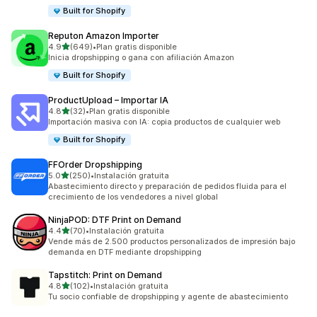
Built for Shopify
Reputon Amazon Importer
de 5 estrellas
4.9
(649)
•
Plan gratis disponible
649 reseñas en total
Inicia dropshipping o gana con afiliación Amazon
Built for Shopify
ProductUpload – Importar IA
de 5 estrellas
4.8
(32)
•
Plan gratis disponible
32 reseñas en total
Importación masiva con IA: copia productos de cualquier web
Built for Shopify
FFOrder Dropshipping
de 5 estrellas
5.0
(250)
•
Instalación gratuita
250 reseñas en total
Abastecimiento directo y preparación de pedidos fluida para el
crecimiento de los vendedores a nivel global
NinjaPOD: DTF Print on Demand
de 5 estrellas
4.4
(70)
•
Instalación gratuita
70 reseñas en total
Vende más de 2.500 productos personalizados de impresión bajo
demanda en DTF mediante dropshipping
Tapstitch: Print on Demand
de 5 estrellas
4.8
(102)
•
Instalación gratuita
102 reseñas en total
Tu socio confiable de dropshipping y agente de abastecimiento