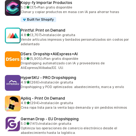
Kopy‑fy Importar Productos
de 5 estrellas
5.0
(37)
•
Plan gratis disponible
37 reseñas en total
Clonar y copiar productos en masa con IA para ahorrar horas
Built for Shopify
Printful: Print on Demand
de 5 estrellas
4.8
(3,707)
•
Instalación gratuita
3707 reseñas en total
Vende artículos impresos y bordados personalizados sin costos por
adelantado
DSers: Dropship+AliExpress+AI
de 5 estrellas
5.0
(5,905)
•
Plan gratis disponible
5905 reseñas en total
Dropshipping automatizado con IA y proveedores de
AliExpress/Alibaba/EE. UU.
HyperSKU ‑ PRO Dropshipping
de 5 estrellas
4.9
(266)
•
Instalación gratuita
266 reseñas en total
Dropshipping y POD optimizados: abastecimiento, marca y envío
Apliiq ‑ Print On Demand
de 5 estrellas
4.8
(294)
•
Instalación gratuita
294 reseñas en total
Crea ropa lista para la venta bajo demanda y sin pedidos mínimos
German Drop ‑ EU Dropshipping
de 5 estrellas
5.0
(141)
•
Instalación gratuita
141 reseñas en total
Optimiza las operaciones de comercio electrónico desde el
abastecimiento hasta la logística.