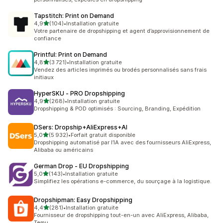
Tapstitch: Print on Demand
étoile(s) sur 5
4,9
(104)
•
Installation gratuite
104 avis au total
Votre partenaire de dropshipping et agent d’approvisionnement de
confiance
Printful: Print on Demand
étoile(s) sur 5
4,8
(3 721)
•
Installation gratuite
3721 avis au total
Vendez des articles imprimés ou brodés personnalisés sans frais
initiaux
HyperSKU ‑ PRO Dropshipping
étoile(s) sur 5
4,9
(268)
•
Installation gratuite
268 avis au total
Dropshipping & POD optimisés : Sourcing, Branding, Expédition
DSers: Dropship+AliExpress+AI
étoile(s) sur 5
5,0
(5 932)
•
Forfait gratuit disponible
5932 avis au total
Dropshipping automatisé par l’IA avec des fournisseurs AliExpress,
Alibaba ou américains
German Drop ‑ EU Dropshipping
étoile(s) sur 5
5,0
(143)
•
Installation gratuite
143 avis au total
Simplifiez les opérations e-commerce, du sourçage à la logistique.
Dropshipman: Easy Dropshipping
étoile(s) sur 5
4,4
(281)
•
Installation gratuite
281 avis au total
Fournisseur de dropshipping tout-en-un avec AliExpress, Alibaba,
Temu