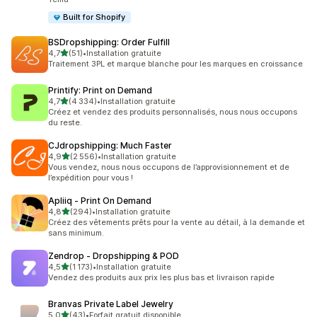
Built for Shopify
BSDropshipping: Order Fulfill
étoile(s) sur 5
4,7
(51)
•
Installation gratuite
51 avis au total
Traitement 3PL et marque blanche pour les marques en croissance
Printify: Print on Demand
étoile(s) sur 5
4,7
(4 334)
•
Installation gratuite
4334 avis au total
Créez et vendez des produits personnalisés, nous nous occupons
du reste.
CJdropshipping: Much Faster
étoile(s) sur 5
4,9
(2 556)
•
Installation gratuite
2556 avis au total
Vous vendez, nous nous occupons de l’approvisionnement et de
l’expédition pour vous !
Apliiq ‑ Print On Demand
étoile(s) sur 5
4,8
(294)
•
Installation gratuite
294 avis au total
Créez des vêtements prêts pour la vente au détail, à la demande et
sans minimum.
Zendrop ‑ Dropshipping & POD
étoile(s) sur 5
4,5
(1 173)
•
Installation gratuite
1173 avis au total
Vendez des produits aux prix les plus bas et livraison rapide
Branvas Private Label Jewelry
étoile(s) sur 5
5,0
(43)
•
Forfait gratuit disponible