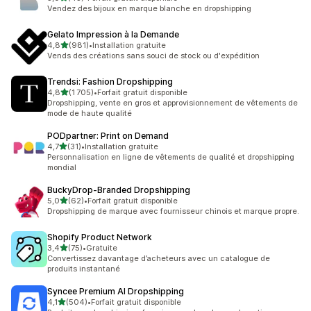
43 avis au total
Vendez des bijoux en marque blanche en dropshipping
Gelato Impression à la Demande
étoile(s) sur 5
4,8
(981)
•
Installation gratuite
981 avis au total
Vends des créations sans souci de stock ou d'expédition
Trendsi: Fashion Dropshipping
étoile(s) sur 5
4,8
(1 705)
•
Forfait gratuit disponible
1705 avis au total
Dropshipping, vente en gros et approvisionnement de vêtements de
mode de haute qualité
PODpartner: Print on Demand
étoile(s) sur 5
4,7
(31)
•
Installation gratuite
31 avis au total
Personnalisation en ligne de vêtements de qualité et dropshipping
mondial
BuckyDrop‑Branded Dropshipping
étoile(s) sur 5
5,0
(62)
•
Forfait gratuit disponible
62 avis au total
Dropshipping de marque avec fournisseur chinois et marque propre.
Shopify Product Network
étoile(s) sur 5
3,4
(75)
•
Gratuite
75 avis au total
Convertissez davantage d’acheteurs avec un catalogue de
produits instantané
Syncee Premium AI Dropshipping
étoile(s) sur 5
4,1
(504)
•
Forfait gratuit disponible
504 avis au total