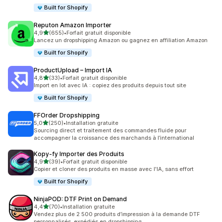
Built for Shopify
Reputon Amazon Importer
étoile(s) sur 5
4,9
(655)
•
Forfait gratuit disponible
655 avis au total
Lancez un dropshipping Amazon ou gagnez en affiliation Amazon
Built for Shopify
ProductUpload – Import IA
étoile(s) sur 5
4,8
(33)
•
Forfait gratuit disponible
33 avis au total
Import en lot avec IA : copiez des produits depuis tout site
Built for Shopify
FFOrder Dropshipping
étoile(s) sur 5
5,0
(250)
•
Installation gratuite
250 avis au total
Sourcing direct et traitement des commandes fluide pour
accompagner la croissance des marchands à l’international
Kopy‑fy Importer des Produits
étoile(s) sur 5
4,9
(39)
•
Forfait gratuit disponible
39 avis au total
Copier et cloner des produits en masse avec l'IA, sans effort
Built for Shopify
NinjaPOD: DTF Print on Demand
étoile(s) sur 5
4,4
(70)
•
Installation gratuite
70 avis au total
Vendez plus de 2 500 produits d’impression à la demande DTF
personnalisés, expédiés en dropshipping