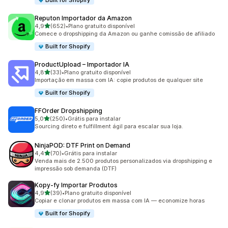
Built for Shopify
Reputon Importador da Amazon
de 5 estrelas
4,9
(652)
•
Plano gratuito disponível
652 avaliações ao todo
Comece o dropshipping da Amazon ou ganhe comissão de afiliado
Built for Shopify
ProductUpload – Importador IA
de 5 estrelas
4,8
(33)
•
Plano gratuito disponível
33 avaliações ao todo
Importação em massa com IA: copie produtos de qualquer site
Built for Shopify
FFOrder Dropshipping
de 5 estrelas
5,0
(250)
•
Grátis para instalar
250 avaliações ao todo
Sourcing direto e fulfillment ágil para escalar sua loja.
NinjaPOD: DTF Print on Demand
de 5 estrelas
4,4
(70)
•
Grátis para instalar
70 avaliações ao todo
Venda mais de 2.500 produtos personalizados via dropshipping e
impressão sob demanda (DTF)
Kopy‑fy Importar Produtos
de 5 estrelas
4,9
(39)
•
Plano gratuito disponível
39 avaliações ao todo
Copiar e clonar produtos em massa com IA — economize horas
Built for Shopify