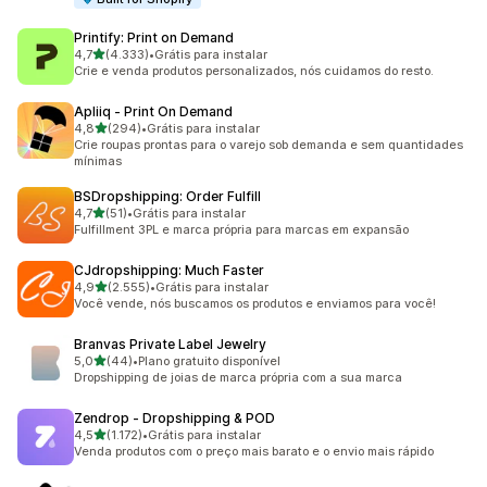
Printify: Print on Demand
de 5 estrelas
4,7
(4.333)
•
Grátis para instalar
4333 avaliações ao todo
Crie e venda produtos personalizados, nós cuidamos do resto.
Apliiq ‑ Print On Demand
de 5 estrelas
4,8
(294)
•
Grátis para instalar
294 avaliações ao todo
Crie roupas prontas para o varejo sob demanda e sem quantidades
mínimas
BSDropshipping: Order Fulfill
de 5 estrelas
4,7
(51)
•
Grátis para instalar
51 avaliações ao todo
Fulfillment 3PL e marca própria para marcas em expansão
CJdropshipping: Much Faster
de 5 estrelas
4,9
(2.555)
•
Grátis para instalar
2555 avaliações ao todo
Você vende, nós buscamos os produtos e enviamos para você!
Branvas Private Label Jewelry
de 5 estrelas
5,0
(44)
•
Plano gratuito disponível
44 avaliações ao todo
Dropshipping de joias de marca própria com a sua marca
Zendrop ‑ Dropshipping & POD
de 5 estrelas
4,5
(1.172)
•
Grátis para instalar
1172 avaliações ao todo
Venda produtos com o preço mais barato e o envio mais rápido