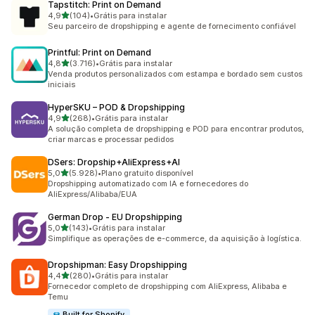
Tapstitch: Print on Demand
de 5 estrelas
4,9
(104)
•
Grátis para instalar
104 avaliações ao todo
Seu parceiro de dropshipping e agente de fornecimento confiável
Printful: Print on Demand
de 5 estrelas
4,8
(3.716)
•
Grátis para instalar
3716 avaliações ao todo
Venda produtos personalizados com estampa e bordado sem custos
iniciais
HyperSKU – POD & Dropshipping
de 5 estrelas
4,9
(268)
•
Grátis para instalar
268 avaliações ao todo
A solução completa de dropshipping e POD para encontrar produtos,
criar marcas e processar pedidos
DSers: Dropship+AliExpress+AI
de 5 estrelas
5,0
(5.928)
•
Plano gratuito disponível
5928 avaliações ao todo
Dropshipping automatizado com IA e fornecedores do
AliExpress/Alibaba/EUA
German Drop ‑ EU Dropshipping
de 5 estrelas
5,0
(143)
•
Grátis para instalar
143 avaliações ao todo
Simplifique as operações de e-commerce, da aquisição à logística.
Dropshipman: Easy Dropshipping
de 5 estrelas
4,4
(280)
•
Grátis para instalar
280 avaliações ao todo
Fornecedor completo de dropshipping com AliExpress, Alibaba e
Temu
Built for Shopify