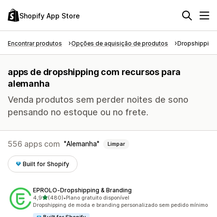
Shopify App Store
Encontrar produtos
Opções de aquisição de produtos
Dropshipping
apps de dropshipping com recursos para
alemanha
Venda produtos sem perder noites de sono
pensando no estoque ou no frete.
556 apps com
Alemanha
Limpar
Built for Shopify
EPROLO‑Dropshipping & Branding
de 5 estrelas
4,9
(480)
•
Plano gratuito disponível
480 avaliações ao todo
Dropshipping de moda e branding personalizado sem pedido mínimo