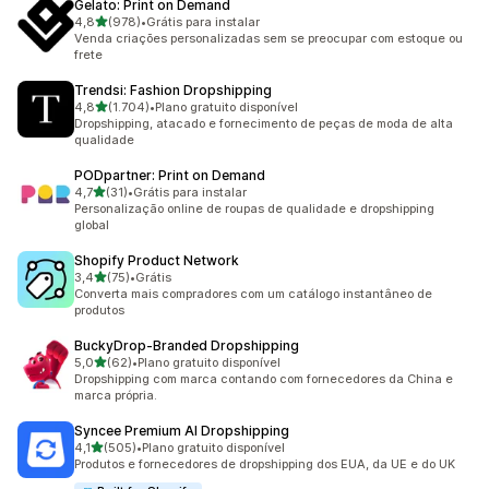
Gelato: Print on Demand
de 5 estrelas
4,8
(978)
•
Grátis para instalar
978 avaliações ao todo
Venda criações personalizadas sem se preocupar com estoque ou
frete
Trendsi: Fashion Dropshipping
de 5 estrelas
4,8
(1.704)
•
Plano gratuito disponível
1704 avaliações ao todo
Dropshipping, atacado e fornecimento de peças de moda de alta
qualidade
PODpartner: Print on Demand
de 5 estrelas
4,7
(31)
•
Grátis para instalar
31 avaliações ao todo
Personalização online de roupas de qualidade e dropshipping
global
Shopify Product Network
de 5 estrelas
3,4
(75)
•
Grátis
75 avaliações ao todo
Converta mais compradores com um catálogo instantâneo de
produtos
BuckyDrop‑Branded Dropshipping
de 5 estrelas
5,0
(62)
•
Plano gratuito disponível
62 avaliações ao todo
Dropshipping com marca contando com fornecedores da China e
marca própria.
Syncee Premium AI Dropshipping
de 5 estrelas
4,1
(505)
•
Plano gratuito disponível
505 avaliações ao todo
Produtos e fornecedores de dropshipping dos EUA, da UE e do UK