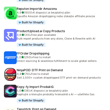
Built for Shopify
Reputon Importér Amazonu
z 5 hvězd
4,9
(650)
•
K dispozici je bezplatný plán
Celkový počet recenzí: 650
Spusťte Amazon dropshipping nebo získejte affiliate provize
Built for Shopify
ProductUpload.ai Copy Products
z 5 hvězd
4,8
(33)
•
Free plan available
Celkový počet recenzí: 33
Bulk import products from any store, Clone & Rewrite with AI
Built for Shopify
FFOrder Dropshipping
z 5 hvězd
5,0
(250)
•
Free to install
Celkový počet recenzí: 250
Direct sourcing & seamless fulfillment to scale global sellers
NinjaPOD: DTF Print on Demand
z 5 hvězd
4,4
(70)
•
Free to install
Celkový počet recenzí: 70
Sell 2,500+ custom dropshipped DTF print-on-demand products
Kopy‑fy Import Produktů
z 5 hvězd
5,0
(38)
•
K dispozici je bezplatný plán
Celkový počet recenzí: 38
Kopírujte a klonujte produkty hromadně s AI — ušetřete čas
Built for Shopify
Tapstitch: Print on Demand