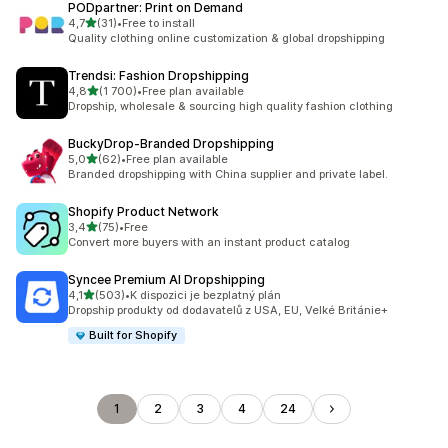
PODpartner: Print on Demand
z 5 hvězd
4,7
(31)
•
Free to install
Celkový počet recenzí: 31
Quality clothing online customization & global dropshipping
Trendsi: Fashion Dropshipping
z 5 hvězd
4,8
(1 700)
•
Free plan available
Celkový počet recenzí: 1700
Dropship, wholesale & sourcing high quality fashion clothing
BuckyDrop‑Branded Dropshipping
z 5 hvězd
5,0
(62)
•
Free plan available
Celkový počet recenzí: 62
Branded dropshipping with China supplier and private label.
Shopify Product Network
z 5 hvězd
3,4
(75)
•
Free
Celkový počet recenzí: 75
Convert more buyers with an instant product catalog
Syncee Premium AI Dropshipping
z 5 hvězd
4,1
(503)
•
K dispozici je bezplatný plán
Celkový počet recenzí: 503
Dropship produkty od dodavatelů z USA, EU, Velké Británie+
Built for Shopify
1
2
3
4
24