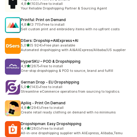
z 5 hvězd
4,8
(103)
•
Free to install
Celkový počet recenzí: 103
Your Reliable Dropshipping Partner & Sourcing Agent
Printful: Print on Demand
z 5 hvězd
4,8
(3 711)
•
Free to install
Celkový počet recenzí: 3711
Sell custom print and embroidery items with no upfront costs
DSers: Dropship+AliExpress+AI
z 5 hvězd
5,0
(5 924)
•
Free plan available
Celkový počet recenzí: 5924
Automated dropshipping with AI&AliExpress/Alibaba/US supplier
HyperSKU – POD & Dropshipping
z 5 hvězd
4,9
(267)
•
Free to install
Celkový počet recenzí: 267
One-stop dropshipping & POD to source, brand and fulfill
German Drop ‑ EU Dropshipping
z 5 hvězd
5,0
(143)
•
Free to install
Celkový počet recenzí: 143
Streamline eCommerce operations from sourcing to logistics.
Apliiq ‑ Print On Demand
z 5 hvězd
4,8
(294)
•
Free to install
Celkový počet recenzí: 294
Create retail ready clothing on demand with no minimums
Dropshipman: Easy Dropshipping
z 5 hvězd
4,4
(280)
•
Free to install
Celkový počet recenzí: 280
All-in-one dropshipping supplier with AliExpress, Alibaba,Temu