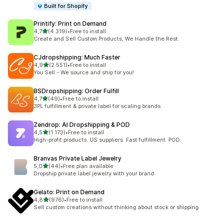
Built for Shopify
Printify: Print on Demand
z 5 hvězd
4,7
(4 319)
•
Free to install
Celkový počet recenzí: 4319
Create and Sell Custom Products, We Handle the Rest.
CJdropshipping: Much Faster
z 5 hvězd
4,9
(2 551)
•
Free to install
Celkový počet recenzí: 2551
You Sell - We source and ship for you!
BSDropshipping: Order Fulfill
z 5 hvězd
4,7
(49)
•
Free to install
Celkový počet recenzí: 49
3PL fulfillment & private label for scaling brands
Zendrop: AI Dropshipping & POD
z 5 hvězd
4,5
(1 173)
•
Free to install
Celkový počet recenzí: 1173
High-profit products. US suppliers. Fast fulfillment. POD.
Branvas Private Label Jewelry
z 5 hvězd
5,0
(44)
•
Free plan available
Celkový počet recenzí: 44
Dropship private label jewelry with your brand
Gelato: Print on Demand
z 5 hvězd
4,8
(976)
•
Free to install
Celkový počet recenzí: 976
Sell custom creations without thinking about stock or shipping