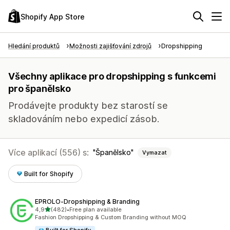
Shopify App Store
Hledání produktů
Možnosti zajišťování zdrojů
Dropshipping
Všechny aplikace pro dropshipping s funkcemi
pro španělsko
Prodávejte produkty bez starostí se
skladováním nebo expedicí zásob.
Více aplikací (556) s:
Španělsko
Vymazat
Built for Shopify
EPROLO‑Dropshipping & Branding
z 5 hvězd
4,9
(482)
•
Free plan available
Celkový počet recenzí: 482
Fashion Dropshipping & Custom Branding without MOQ