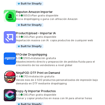
Built for Shopify
Reputon Amazon Importer
de 5 estrellas
4.9
(650)
•
Plan gratis disponible
650 reseñas en total
Inicia dropshipping o gana con afiliación Amazon
Built for Shopify
ProductUpload – Importar IA
de 5 estrellas
4.8
(33)
•
Plan gratis disponible
33 reseñas en total
Importación masiva con IA: copia productos de cualquier web
Built for Shopify
FFOrder Dropshipping
de 5 estrellas
5.0
(250)
•
Instalación gratuita
250 reseñas en total
Abastecimiento directo y preparación de pedidos fluida para el
crecimiento de los vendedores a nivel global
NinjaPOD: DTF Print on Demand
de 5 estrellas
4.4
(70)
•
Instalación gratuita
70 reseñas en total
Vende más de 2.500 productos personalizados de impresión bajo
demanda en DTF mediante dropshipping
Kopy‑fy Importar Productos
de 5 estrellas
5.0
(38)
•
Plan gratis disponible
38 reseñas en total
Clonar y copiar productos en masa con IA para ahorrar horas
Built for Shopify