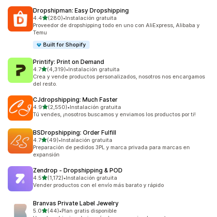
Dropshipman: Easy Dropshipping
de 5 estrellas
4.4
(280)
•
Instalación gratuita
280 reseñas en total
Proveedor de dropshipping todo en uno con AliExpress, Alibaba y
Temu
Built for Shopify
Printify: Print on Demand
de 5 estrellas
4.7
(4,319)
•
Instalación gratuita
4319 reseñas en total
Crea y vende productos personalizados, nosotros nos encargamos
del resto.
CJdropshipping: Much Faster
de 5 estrellas
4.9
(2,550)
•
Instalación gratuita
2550 reseñas en total
Tú vendes, ¡nosotros buscamos y enviamos los productos por ti!
BSDropshipping: Order Fulfill
de 5 estrellas
4.7
(49)
•
Instalación gratuita
49 reseñas en total
Preparación de pedidos 3PL y marca privada para marcas en
expansión
Zendrop ‑ Dropshipping & POD
de 5 estrellas
4.5
(1,172)
•
Instalación gratuita
1172 reseñas en total
Vender productos con el envío más barato y rápido
Branvas Private Label Jewelry
de 5 estrellas
5.0
(44)
•
Plan gratis disponible
44 reseñas en total