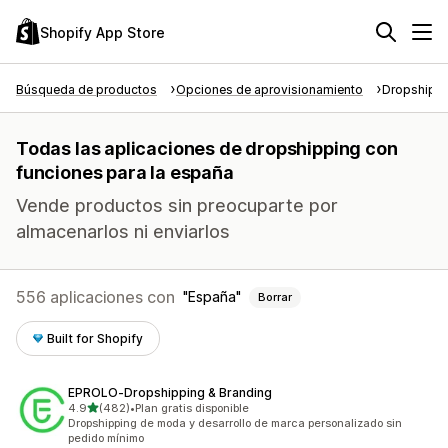
Shopify App Store
Búsqueda de productos
Opciones de aprovisionamiento
Dropshipp
Todas las aplicaciones de dropshipping con
funciones para la españa
Vende productos sin preocuparte por
almacenarlos ni enviarlos
556 aplicaciones con
España
Borrar
Built for Shopify
EPROLO‑Dropshipping & Branding
de 5 estrellas
4.9
(482)
•
Plan gratis disponible
482 reseñas en total
Dropshipping de moda y desarrollo de marca personalizado sin
pedido mínimo