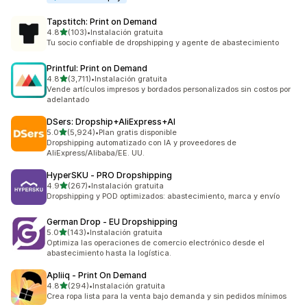
Tapstitch: Print on Demand
de 5 estrellas
4.8
(103)
•
Instalación gratuita
103 reseñas en total
Tu socio confiable de dropshipping y agente de abastecimiento
Printful: Print on Demand
de 5 estrellas
4.8
(3,711)
•
Instalación gratuita
3711 reseñas en total
Vende artículos impresos y bordados personalizados sin costos por
adelantado
DSers: Dropship+AliExpress+AI
de 5 estrellas
5.0
(5,924)
•
Plan gratis disponible
5924 reseñas en total
Dropshipping automatizado con IA y proveedores de
AliExpress/Alibaba/EE. UU.
HyperSKU ‑ PRO Dropshipping
de 5 estrellas
4.9
(267)
•
Instalación gratuita
267 reseñas en total
Dropshipping y POD optimizados: abastecimiento, marca y envío
German Drop ‑ EU Dropshipping
de 5 estrellas
5.0
(143)
•
Instalación gratuita
143 reseñas en total
Optimiza las operaciones de comercio electrónico desde el
abastecimiento hasta la logística.
Apliiq ‑ Print On Demand
de 5 estrellas
4.8
(294)
•
Instalación gratuita
294 reseñas en total
Crea ropa lista para la venta bajo demanda y sin pedidos mínimos