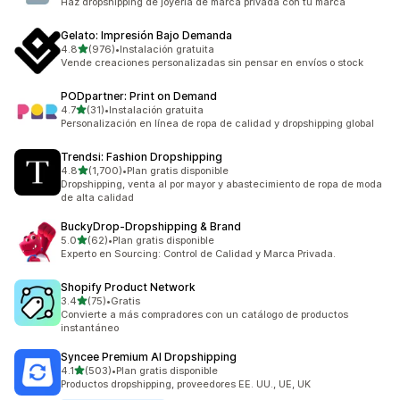
Haz dropshipping de joyería de marca privada con tu marca
Gelato: Impresión Bajo Demanda
de 5 estrellas
4.8
(976)
•
Instalación gratuita
976 reseñas en total
Vende creaciones personalizadas sin pensar en envíos o stock
PODpartner: Print on Demand
de 5 estrellas
4.7
(31)
•
Instalación gratuita
31 reseñas en total
Personalización en línea de ropa de calidad y dropshipping global
Trendsi: Fashion Dropshipping
de 5 estrellas
4.8
(1,700)
•
Plan gratis disponible
1700 reseñas en total
Dropshipping, venta al por mayor y abastecimiento de ropa de moda
de alta calidad
BuckyDrop‑Dropshipping & Brand
de 5 estrellas
5.0
(62)
•
Plan gratis disponible
62 reseñas en total
Experto en Sourcing: Control de Calidad y Marca Privada.
Shopify Product Network
de 5 estrellas
3.4
(75)
•
Gratis
75 reseñas en total
Convierte a más compradores con un catálogo de productos
instantáneo
Syncee Premium AI Dropshipping
de 5 estrellas
4.1
(503)
•
Plan gratis disponible
503 reseñas en total
Productos dropshipping, proveedores EE. UU., UE, UK