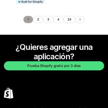
Built for Shopify
1
2
3
4
24
¿Quieres agregar una
aplicación?
Prueba Shopify gratis por 3 días