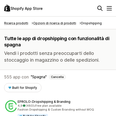
Shopify App Store
Ricerca prodotti
Opzioni di ricerca di prodotti
Dropshipping
Tutte le app di dropshipping con funzionalità di
spagna
Vendi i prodotti senza preoccuparti dello
stoccaggio in magazzino o delle spedizioni.
555 app con
Spagna
Cancella
Built for Shopify
EPROLO‑Dropshipping & Branding
stelle su 5
4,9
(480)
•
Free plan available
480 recensioni totali
Fashion Dropshipping & Custom Branding without MOQ