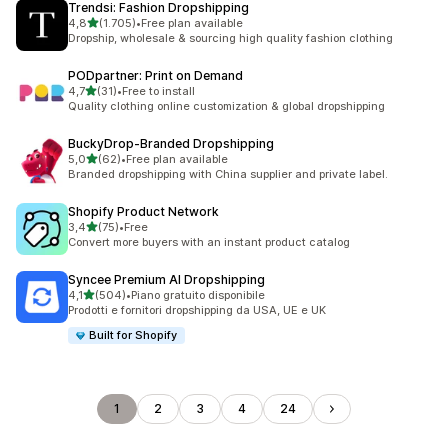
Trendsi: Fashion Dropshipping
stelle su 5
4,8
(1.705)
•
Free plan available
1705 recensioni totali
Dropship, wholesale & sourcing high quality fashion clothing
PODpartner: Print on Demand
stelle su 5
4,7
(31)
•
Free to install
31 recensioni totali
Quality clothing online customization & global dropshipping
BuckyDrop‑Branded Dropshipping
stelle su 5
5,0
(62)
•
Free plan available
62 recensioni totali
Branded dropshipping with China supplier and private label.
Shopify Product Network
stelle su 5
3,4
(75)
•
Free
75 recensioni totali
Convert more buyers with an instant product catalog
Syncee Premium AI Dropshipping
stelle su 5
4,1
(504)
•
Piano gratuito disponibile
504 recensioni totali
Prodotti e fornitori dropshipping da USA, UE e UK
Built for Shopify
1
2
3
4
24