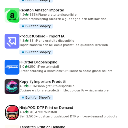
Built for Shopify
Reputon Amazon Importer
stelle su 5
4,9
(655)
•
Piano gratuito disponibile
655 recensioni totali
Avvia dropshipping Amazon o guadagna con l’affiliazione
Built for Shopify
ProductUpload – Import IA
stelle su 5
4,8
(33)
•
Piano gratuito disponibile
33 recensioni totali
Import massivo con IA: copia prodotti da qualsiasi sito web
Built for Shopify
FFOrder Dropshipping
stelle su 5
5,0
(250)
•
Free to install
250 recensioni totali
Direct sourcing & seamless fulfillment to scale global sellers
Kopy‑fy Importare Prodotti
stelle su 5
4,9
(39)
•
Piano gratuito disponibile
39 recensioni totali
Copiare e clonare prodotti in blocco con IA — risparmia ore
Built for Shopify
NinjaPOD: DTF Print on Demand
stelle su 5
4,4
(70)
•
Free to install
70 recensioni totali
Sell 2,500+ custom dropshipped DTF print-on-demand products
Tapstitch: Print on Demand