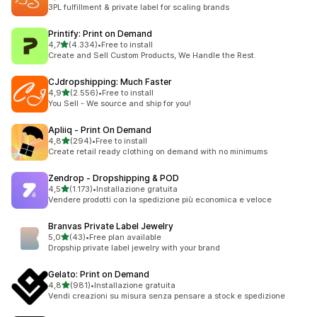
51 recensioni totali
3PL fulfillment & private label for scaling brands
Printify: Print on Demand
stelle su 5
4,7
(4.334)
•
Free to install
4334 recensioni totali
Create and Sell Custom Products, We Handle the Rest.
CJdropshipping: Much Faster
stelle su 5
4,9
(2.556)
•
Free to install
2556 recensioni totali
You Sell - We source and ship for you!
Apliiq ‑ Print On Demand
stelle su 5
4,8
(294)
•
Free to install
294 recensioni totali
Create retail ready clothing on demand with no minimums
Zendrop ‑ Dropshipping & POD
stelle su 5
4,5
(1.173)
•
Installazione gratuita
1173 recensioni totali
Vendere prodotti con la spedizione più economica e veloce
Branvas Private Label Jewelry
stelle su 5
5,0
(43)
•
Free plan available
43 recensioni totali
Dropship private label jewelry with your brand
Gelato: Print on Demand
stelle su 5
4,8
(981)
•
Installazione gratuita
981 recensioni totali
Vendi creazioni su misura senza pensare a stock e spedizione