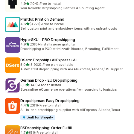
stelle su 5
4,9
(104)
•
Free to install
104 recensioni totali
Your Reliable Dropshipping Partner & Sourcing Agent
Printful: Print on Demand
stelle su 5
4,8
(3.721)
•
Free to install
3721 recensioni totali
Sell custom print and embroidery items with no upfront costs
HyperSKU ‑ PRO Dropshipping
stelle su 5
4,9
(268)
•
Installazione gratuita
268 recensioni totali
Dropshipping e POD ottimizzati: Ricerca, Branding, Fulfillment
DSers: Dropship+AliExpress+AI
stelle su 5
5,0
(5.932)
•
Free plan available
5932 recensioni totali
Automated dropshipping with AI&AliExpress/Alibaba/US supplier
German Drop ‑ EU Dropshipping
stelle su 5
5,0
(143)
•
Free to install
143 recensioni totali
Streamline eCommerce operations from sourcing to logistics.
Dropshipman: Easy Dropshipping
stelle su 5
4,4
(281)
•
Free to install
281 recensioni totali
All-in-one dropshipping supplier with AliExpress, Alibaba,Temu
Built for Shopify
BSDropshipping: Order Fulfill
stelle su 5
4,7
(51)
•
Free to install