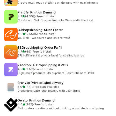
Łączna liczba recenzji: 294
Create retail ready clothing on demand with no minimums
Printify: Print on Demand
na 5 gwiazdek
4,7
(4 318)
•
Free to install
Łączna liczba recenzji: 4318
Create and Sell Custom Products, We Handle the Rest.
CJdropshipping: Much Faster
na 5 gwiazdek
4,9
(2 550)
•
Free to install
Łączna liczba recenzji: 2550
You Sell - We source and ship for you!
BSDropshipping: Order Fulfill
na 5 gwiazdek
4,7
(49)
•
Free to install
Łączna liczba recenzji: 49
3PL fulfillment & private label for scaling brands
Zendrop: AI Dropshipping & POD
na 5 gwiazdek
4,5
(1 172)
•
Free to install
Łączna liczba recenzji: 1172
High-profit products. US suppliers. Fast fulfillment. POD.
Branvas Private Label Jewelry
na 5 gwiazdek
5,0
(44)
•
Free plan available
Łączna liczba recenzji: 44
Dropship private label jewelry with your brand
Gelato: Print on Demand
na 5 gwiazdek
4,8
(972)
•
Free to install
Łączna liczba recenzji: 972
Sell custom creations without thinking about stock or shipping