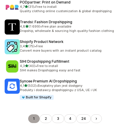
PODpartner: Print on Demand
na 5 gwiazdek
4,7
(31)
•
Free to install
Łączna liczba recenzji: 31
Quality clothing online customization & global dropshipping
Trendsi: Fashion Dropshipping
na 5 gwiazdek
4,8
(1 699)
•
Free plan available
Łączna liczba recenzji: 1699
Dropship, wholesale & sourcing high quality fashion clothing
Shopify Product Network
na 5 gwiazdek
3,4
(75)
•
Free
Łączna liczba recenzji: 75
Convert more buyers with an instant product catalog
SIHI Dropshipping Fulfillment
na 5 gwiazdek
4,3
(40)
•
Free to install
Łączna liczba recenzji: 40
SIHI makes Dropshipping easy and fast
Syncee Premium AI Dropshipping
na 5 gwiazdek
4,1
(502)
•
Bezpłatny plan jest dostępny
Łączna liczba recenzji: 502
Produkty i dostawcy dropshippingu z USA, UE i UK
Built for Shopify
1
2
3
4
24