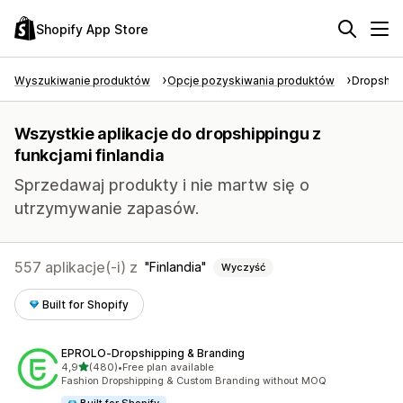
Shopify App Store
Wyszukiwanie produktów
Opcje pozyskiwania produktów
Dropship
Wszystkie aplikacje do dropshippingu z
funkcjami finlandia
Sprzedawaj produkty i nie martw się o
utrzymywanie zapasów.
557 aplikacje(-i) z
Finlandia
Wyczyść
Built for Shopify
EPROLO‑Dropshipping & Branding
na 5 gwiazdek
4,9
(480)
•
Free plan available
Łączna liczba recenzji: 480
Fashion Dropshipping & Custom Branding without MOQ