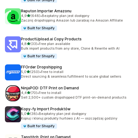
Built for Shopify
Reputon Importer Amazonu
na 5 gwiazdek
4,9
(648)
•
Bezpłatny plan jest dostępny
Łączna liczba recenzji: 648
Zacznij dropshipping Amazon lub zarabiaj na Amazon Affiliate
Built for Shopify
ProductUpload.ai Copy Products
na 5 gwiazdek
4,8
(33)
•
Free plan available
Łączna liczba recenzji: 33
Bulk import products from any store, Clone & Rewrite with AI
Built for Shopify
FFOrder Dropshipping
na 5 gwiazdek
5,0
(250)
•
Free to install
Łączna liczba recenzji: 250
Direct sourcing & seamless fulfillment to scale global sellers
NinjaPOD: DTF Print on Demand
na 5 gwiazdek
4,4
(70)
•
Free to install
Łączna liczba recenzji: 70
Sell 2,500+ custom dropshipped DTF print-on-demand products
Kopy‑fy Import Produktów
na 5 gwiazdek
5,0
(38)
•
Bezpłatny plan jest dostępny
Łączna liczba recenzji: 38
Kopiuj i klonuj produkty hurtowo z AI — oszczędzaj godziny
Built for Shopify
Tapstitch: Print on Demand