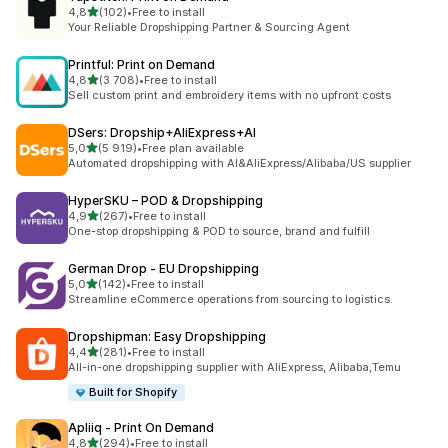
na 5 gwiazdek
4,8
(102)
•
Free to install
Łączna liczba recenzji: 102
Your Reliable Dropshipping Partner & Sourcing Agent
Printful: Print on Demand
na 5 gwiazdek
4,8
(3 708)
•
Free to install
Łączna liczba recenzji: 3708
Sell custom print and embroidery items with no upfront costs
DSers: Dropship+AliExpress+AI
na 5 gwiazdek
5,0
(5 919)
•
Free plan available
Łączna liczba recenzji: 5919
Automated dropshipping with AI&AliExpress/Alibaba/US supplier
HyperSKU – POD & Dropshipping
na 5 gwiazdek
4,9
(267)
•
Free to install
Łączna liczba recenzji: 267
One-stop dropshipping & POD to source, brand and fulfill
German Drop ‑ EU Dropshipping
na 5 gwiazdek
5,0
(142)
•
Free to install
Łączna liczba recenzji: 142
Streamline eCommerce operations from sourcing to logistics.
Dropshipman: Easy Dropshipping
na 5 gwiazdek
4,4
(281)
•
Free to install
Łączna liczba recenzji: 281
All-in-one dropshipping supplier with AliExpress, Alibaba,Temu
Built for Shopify
Apliiq ‑ Print On Demand
na 5 gwiazdek
4,8
(294)
•
Free to install