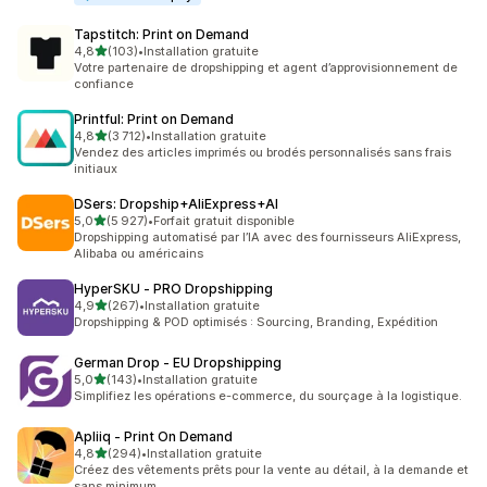
Tapstitch: Print on Demand
étoile(s) sur 5
4,8
(103)
•
Installation gratuite
103 avis au total
Votre partenaire de dropshipping et agent d’approvisionnement de
confiance
Printful: Print on Demand
étoile(s) sur 5
4,8
(3 712)
•
Installation gratuite
3712 avis au total
Vendez des articles imprimés ou brodés personnalisés sans frais
initiaux
DSers: Dropship+AliExpress+AI
étoile(s) sur 5
5,0
(5 927)
•
Forfait gratuit disponible
5927 avis au total
Dropshipping automatisé par l’IA avec des fournisseurs AliExpress,
Alibaba ou américains
HyperSKU ‑ PRO Dropshipping
étoile(s) sur 5
4,9
(267)
•
Installation gratuite
267 avis au total
Dropshipping & POD optimisés : Sourcing, Branding, Expédition
German Drop ‑ EU Dropshipping
étoile(s) sur 5
5,0
(143)
•
Installation gratuite
143 avis au total
Simplifiez les opérations e-commerce, du sourçage à la logistique.
Apliiq ‑ Print On Demand
étoile(s) sur 5
4,8
(294)
•
Installation gratuite
294 avis au total
Créez des vêtements prêts pour la vente au détail, à la demande et
sans minimum.