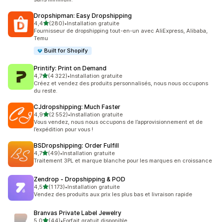
Dropshipman: Easy Dropshipping
étoile(s) sur 5
4,4
(280)
•
Installation gratuite
280 avis au total
Fournisseur de dropshipping tout-en-un avec AliExpress, Alibaba,
Temu
Built for Shopify
Printify: Print on Demand
étoile(s) sur 5
4,7
(4 322)
•
Installation gratuite
4322 avis au total
Créez et vendez des produits personnalisés, nous nous occupons
du reste.
CJdropshipping: Much Faster
étoile(s) sur 5
4,9
(2 552)
•
Installation gratuite
2552 avis au total
Vous vendez, nous nous occupons de l’approvisionnement et de
l’expédition pour vous !
BSDropshipping: Order Fulfill
étoile(s) sur 5
4,7
(49)
•
Installation gratuite
49 avis au total
Traitement 3PL et marque blanche pour les marques en croissance
Zendrop ‑ Dropshipping & POD
étoile(s) sur 5
4,5
(1 173)
•
Installation gratuite
1173 avis au total
Vendez des produits aux prix les plus bas et livraison rapide
Branvas Private Label Jewelry
étoile(s) sur 5
5,0
(44)
•
Forfait gratuit disponible