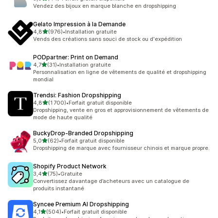
44 avis au total
Vendez des bijoux en marque blanche en dropshipping
Gelato Impression à la Demande
étoile(s) sur 5
4,8
(976)
•
Installation gratuite
976 avis au total
Vends des créations sans souci de stock ou d'expédition
PODpartner: Print on Demand
étoile(s) sur 5
4,7
(31)
•
Installation gratuite
31 avis au total
Personnalisation en ligne de vêtements de qualité et dropshipping
mondial
Trendsi: Fashion Dropshipping
étoile(s) sur 5
4,8
(1 700)
•
Forfait gratuit disponible
1700 avis au total
Dropshipping, vente en gros et approvisionnement de vêtements de
mode de haute qualité
BuckyDrop‑Branded Dropshipping
étoile(s) sur 5
5,0
(62)
•
Forfait gratuit disponible
62 avis au total
Dropshipping de marque avec fournisseur chinois et marque propre.
Shopify Product Network
étoile(s) sur 5
3,4
(75)
•
Gratuite
75 avis au total
Convertissez davantage d’acheteurs avec un catalogue de
produits instantané
Syncee Premium AI Dropshipping
étoile(s) sur 5
4,1
(504)
•
Forfait gratuit disponible
504 avis au total