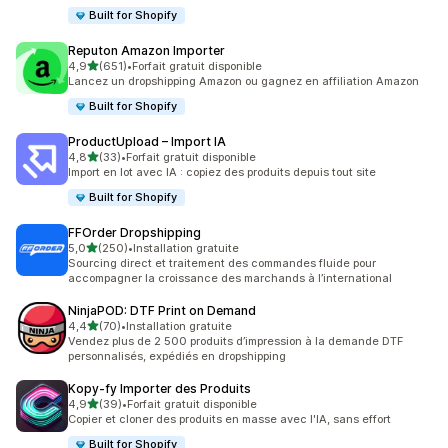
Built for Shopify
Reputon Amazon Importer
étoile(s) sur 5
4,9
(651)
•
Forfait gratuit disponible
651 avis au total
Lancez un dropshipping Amazon ou gagnez en affiliation Amazon
Built for Shopify
ProductUpload – Import IA
étoile(s) sur 5
4,8
(33)
•
Forfait gratuit disponible
33 avis au total
Import en lot avec IA : copiez des produits depuis tout site
Built for Shopify
FFOrder Dropshipping
étoile(s) sur 5
5,0
(250)
•
Installation gratuite
250 avis au total
Sourcing direct et traitement des commandes fluide pour
accompagner la croissance des marchands à l’international
NinjaPOD: DTF Print on Demand
étoile(s) sur 5
4,4
(70)
•
Installation gratuite
70 avis au total
Vendez plus de 2 500 produits d’impression à la demande DTF
personnalisés, expédiés en dropshipping
Kopy‑fy Importer des Produits
étoile(s) sur 5
4,9
(39)
•
Forfait gratuit disponible
39 avis au total
Copier et cloner des produits en masse avec l'IA, sans effort
Built for Shopify