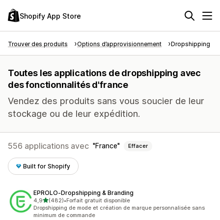
Shopify App Store
Trouver des produits
Options d’approvisionnement
Dropshipping
Toutes les applications de dropshipping avec
des fonctionnalités d'france
Vendez des produits sans vous soucier de leur
stockage ou de leur expédition.
556 applications avec
France
Effacer
Built for Shopify
EPROLO‑Dropshipping & Branding
étoile(s) sur 5
4,9
(482)
•
Forfait gratuit disponible
482 avis au total
Dropshipping de mode et création de marque personnalisée sans
minimum de commande