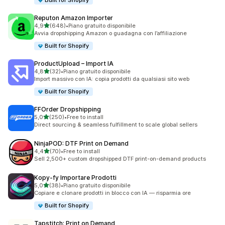
Built for Shopify
Reputon Amazon Importer
stelle su 5
4,9
(648)
•
Piano gratuito disponibile
648 recensioni totali
Avvia dropshipping Amazon o guadagna con l’affiliazione
Built for Shopify
ProductUpload – Import IA
stelle su 5
4,8
(32)
•
Piano gratuito disponibile
32 recensioni totali
Import massivo con IA: copia prodotti da qualsiasi sito web
Built for Shopify
FFOrder Dropshipping
stelle su 5
5,0
(250)
•
Free to install
250 recensioni totali
Direct sourcing & seamless fulfillment to scale global sellers
NinjaPOD: DTF Print on Demand
stelle su 5
4,4
(70)
•
Free to install
70 recensioni totali
Sell 2,500+ custom dropshipped DTF print-on-demand products
Kopy‑fy Importare Prodotti
stelle su 5
5,0
(38)
•
Piano gratuito disponibile
38 recensioni totali
Copiare e clonare prodotti in blocco con IA — risparmia ore
Built for Shopify
Tapstitch: Print on Demand