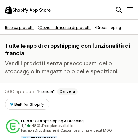
Shopify App Store
Ricerca prodotti
Opzioni di ricerca di prodotti
Dropshipping
Tutte le app di dropshipping con funzionalità di
francia
Vendi i prodotti senza preoccuparti dello
stoccaggio in magazzino o delle spedizioni.
560 app con
Francia
Cancella
Built for Shopify
EPROLO‑Dropshipping & Branding
stelle su 5
4,9
(480)
•
Free plan available
480 recensioni totali
Fashion Dropshipping & Custom Branding without MOQ