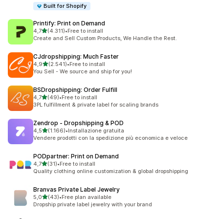
Built for Shopify
Printify: Print on Demand
stelle su 5
4,7
(4.311)
•
Free to install
4311 recensioni totali
Create and Sell Custom Products, We Handle the Rest.
CJdropshipping: Much Faster
stelle su 5
4,9
(2.541)
•
Free to install
2541 recensioni totali
You Sell - We source and ship for you!
BSDropshipping: Order Fulfill
stelle su 5
4,7
(49)
•
Free to install
49 recensioni totali
3PL fulfillment & private label for scaling brands
Zendrop ‑ Dropshipping & POD
stelle su 5
4,5
(1.166)
•
Installazione gratuita
1166 recensioni totali
Vendere prodotti con la spedizione più economica e veloce
PODpartner: Print on Demand
stelle su 5
4,7
(31)
•
Free to install
31 recensioni totali
Quality clothing online customization & global dropshipping
Branvas Private Label Jewelry
stelle su 5
5,0
(43)
•
Free plan available
43 recensioni totali
Dropship private label jewelry with your brand