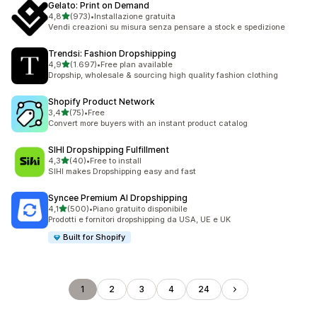
Gelato: Print on Demand
stelle su 5
4,8
(973)
•
Installazione gratuita
973 recensioni totali
Vendi creazioni su misura senza pensare a stock e spedizione
Trendsi: Fashion Dropshipping
stelle su 5
4,9
(1.697)
•
Free plan available
1697 recensioni totali
Dropship, wholesale & sourcing high quality fashion clothing
Shopify Product Network
stelle su 5
3,4
(75)
•
Free
75 recensioni totali
Convert more buyers with an instant product catalog
SIHI Dropshipping Fulfillment
stelle su 5
4,3
(40)
•
Free to install
40 recensioni totali
SIHI makes Dropshipping easy and fast
Syncee Premium AI Dropshipping
stelle su 5
4,1
(500)
•
Piano gratuito disponibile
500 recensioni totali
Prodotti e fornitori dropshipping da USA, UE e UK
Built for Shopify
1
2
3
4
24