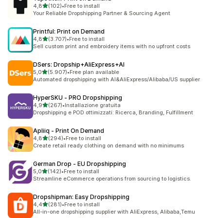
stelle su 5
4,8
(102)
•
Free to install
102 recensioni totali
Your Reliable Dropshipping Partner & Sourcing Agent
Printful: Print on Demand
stelle su 5
4,8
(3.707)
•
Free to install
3707 recensioni totali
Sell custom print and embroidery items with no upfront costs
DSers: Dropship+AliExpress+AI
stelle su 5
5,0
(5.907)
•
Free plan available
5907 recensioni totali
Automated dropshipping with AI&AliExpress/Alibaba/US supplier
HyperSKU ‑ PRO Dropshipping
stelle su 5
4,9
(267)
•
Installazione gratuita
267 recensioni totali
Dropshipping e POD ottimizzati: Ricerca, Branding, Fulfillment
Apliiq ‑ Print On Demand
stelle su 5
4,8
(294)
•
Free to install
294 recensioni totali
Create retail ready clothing on demand with no minimums
German Drop ‑ EU Dropshipping
stelle su 5
5,0
(142)
•
Free to install
142 recensioni totali
Streamline eCommerce operations from sourcing to logistics.
Dropshipman: Easy Dropshipping
stelle su 5
4,4
(281)
•
Free to install
281 recensioni totali
All-in-one dropshipping supplier with AliExpress, Alibaba,Temu