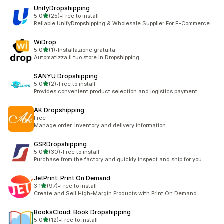
UnifyDropshipping
별 5개 중
5.0
(25)
•
Free to install
총 리뷰 25개
Reliable UnifyDropshipping & Wholesale Supplier For E-Commerce
WiDrop
별 5개 중
5.0
(1)
•
Installazione gratuita
총 리뷰 1개
Automatizza il tuo store in Dropshipping
SANYU Dropshipping
별 5개 중
5.0
(2)
•
Free to install
총 리뷰 2개
Provides convenient product selection and logistics payment
AK Dropshipping
Free
Manage order, inventory and delivery information
GSRDropshipping
별 5개 중
5.0
(30)
•
Free to install
총 리뷰 30개
Purchase from the factory and quickly inspect and ship for you
JetPrint: Print On Demand
별 5개 중
3.1
(97)
•
Free to install
총 리뷰 97개
Create and Sell High-Margin Products with Print On Demand
BooksCloud: Book Dropshipping
별 5개 중
5.0
(12)
•
Free to install
총 리뷰 12개