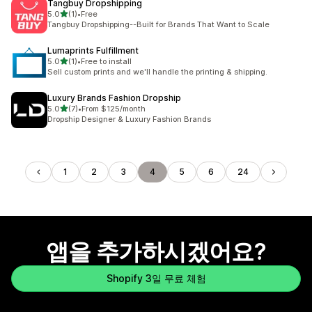
Tangbuy Dropshipping
별 5개 중
5.0
(1)
•
Free
총 리뷰 1개
Tangbuy Dropshipping--Built for Brands That Want to Scale
Lumaprints Fulfillment
별 5개 중
5.0
(1)
•
Free to install
총 리뷰 1개
Sell custom prints and we'll handle the printing & shipping.
Luxury Brands Fashion Dropship
별 5개 중
5.0
(7)
•
From $125/month
총 리뷰 7개
Dropship Designer & Luxury Fashion Brands
1
2
3
4
5
6
24
앱을 추가하시겠어요?
Shopify 3일 무료 체험