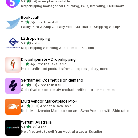
별 5개 중
5.0
(39)
•
Free plan available
총 리뷰 39개
Dropshipping manager for Sourcing, POD, Branding, Fulfillment
Bookvault
별 5개 중
2.7
(5)
•
Free to install
총 리뷰 5개
Easily Print & Ship Globally With Automated Shipping Setup!
LZdropshipping
별 5개 중
5.0
(2)
•
Free
총 리뷰 2개
Dropshipping Sourcing & Fulfillment Platform
Dropshipmate ‑ Dropshipping
별 5개 중
1.5
(4)
•
Free trial available
총 리뷰 4개
Import unlimited products from aliexpress, ebay, more..
Selfnamed: Cosmetics on demand
별 5개 중
4.5
(50)
•
Free to install
총 리뷰 50개
Sell private label beauty products with no order minimums
Multi Vendor Marketplace Pro+
별 5개 중
4.6
(100)
•
Free trial available
총 리뷰 100개
Build Multivendor Marketplace and Sync Vendors with Shipturtle
Wefulfil Australia
별 5개 중
5.0
(66)
•
Free
총 리뷰 66개
Pick Products to sell from Australia Local Supplier