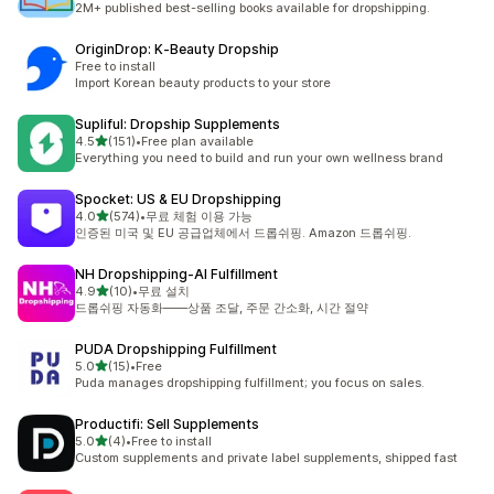
2M+ published best-selling books available for dropshipping.
OriginDrop: K‑Beauty Dropship
Free to install
Import Korean beauty products to your store
Supliful: Dropship Supplements
별 5개 중
4.5
(151)
•
Free plan available
총 리뷰 151개
Everything you need to build and run your own wellness brand
Spocket: US & EU Dropshipping
별 5개 중
4.0
(574)
•
무료 체험 이용 가능
총 리뷰 574개
인증된 미국 및 EU 공급업체에서 드롭쉬핑. Amazon 드롭쉬핑.
NH Dropshipping‑AI Fulfillment
별 5개 중
4.9
(10)
•
무료 설치
총 리뷰 10개
드롭쉬핑 자동화——상품 조달, 주문 간소화, 시간 절약
PUDA Dropshipping Fulfillment
별 5개 중
5.0
(15)
•
Free
총 리뷰 15개
Puda manages dropshipping fulfillment; you focus on sales.
Productifi: Sell Supplements
별 5개 중
5.0
(4)
•
Free to install
총 리뷰 4개
Custom supplements and private label supplements, shipped fast