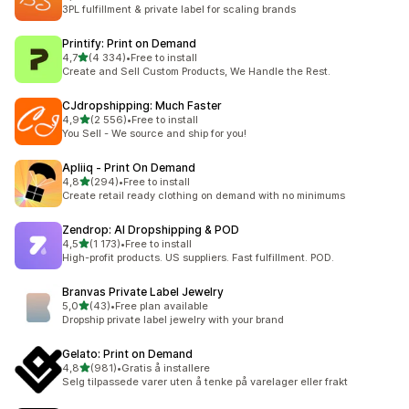
Totalt 51 omtaler
3PL fulfillment & private label for scaling brands
Printify: Print on Demand
av 5 stjerner
4,7
(4 334)
•
Free to install
Totalt 4334 omtaler
Create and Sell Custom Products, We Handle the Rest.
CJdropshipping: Much Faster
av 5 stjerner
4,9
(2 556)
•
Free to install
Totalt 2556 omtaler
You Sell - We source and ship for you!
Apliiq ‑ Print On Demand
av 5 stjerner
4,8
(294)
•
Free to install
Totalt 294 omtaler
Create retail ready clothing on demand with no minimums
Zendrop: AI Dropshipping & POD
av 5 stjerner
4,5
(1 173)
•
Free to install
Totalt 1173 omtaler
High-profit products. US suppliers. Fast fulfillment. POD.
Branvas Private Label Jewelry
av 5 stjerner
5,0
(43)
•
Free plan available
Totalt 43 omtaler
Dropship private label jewelry with your brand
Gelato: Print on Demand
av 5 stjerner
4,8
(981)
•
Gratis å installere
Totalt 981 omtaler
Selg tilpassede varer uten å tenke på varelager eller frakt