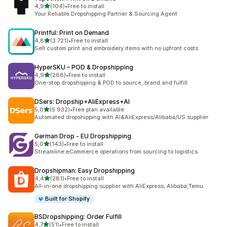
av 5 stjerner
4,9
(104)
•
Free to install
Totalt 104 omtaler
Your Reliable Dropshipping Partner & Sourcing Agent
Printful: Print on Demand
av 5 stjerner
4,8
(3 721)
•
Free to install
Totalt 3721 omtaler
Sell custom print and embroidery items with no upfront costs
HyperSKU – POD & Dropshipping
av 5 stjerner
4,9
(268)
•
Free to install
Totalt 268 omtaler
One-stop dropshipping & POD to source, brand and fulfill
DSers: Dropship+AliExpress+AI
av 5 stjerner
5,0
(5 932)
•
Free plan available
Totalt 5932 omtaler
Automated dropshipping with AI&AliExpress/Alibaba/US supplier
German Drop ‑ EU Dropshipping
av 5 stjerner
5,0
(143)
•
Free to install
Totalt 143 omtaler
Streamline eCommerce operations from sourcing to logistics.
Dropshipman: Easy Dropshipping
av 5 stjerner
4,4
(281)
•
Free to install
Totalt 281 omtaler
All-in-one dropshipping supplier with AliExpress, Alibaba,Temu
Built for Shopify
BSDropshipping: Order Fulfill
av 5 stjerner
4,7
(51)
•
Free to install