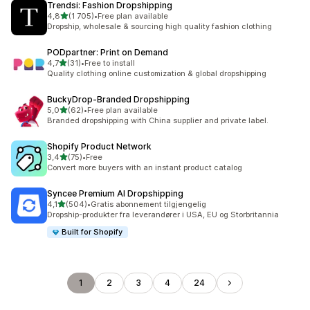
Trendsi: Fashion Dropshipping
av 5 stjerner
4,8
(1 705)
•
Free plan available
Totalt 1705 omtaler
Dropship, wholesale & sourcing high quality fashion clothing
PODpartner: Print on Demand
av 5 stjerner
4,7
(31)
•
Free to install
Totalt 31 omtaler
Quality clothing online customization & global dropshipping
BuckyDrop‑Branded Dropshipping
av 5 stjerner
5,0
(62)
•
Free plan available
Totalt 62 omtaler
Branded dropshipping with China supplier and private label.
Shopify Product Network
av 5 stjerner
3,4
(75)
•
Free
Totalt 75 omtaler
Convert more buyers with an instant product catalog
Syncee Premium AI Dropshipping
av 5 stjerner
4,1
(504)
•
Gratis abonnement tilgjengelig
Totalt 504 omtaler
Dropship-produkter fra leverandører i USA, EU og Storbritannia
Built for Shopify
1
2
3
4
24