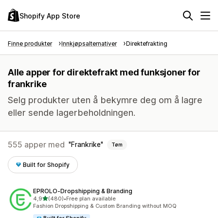
Shopify App Store
Finne produkter
Innkjøpsalternativer
Direktefrakting
Alle apper for direktefrakt med funksjoner for
frankrike
Selg produkter uten å bekymre deg om å lagre
eller sende lagerbeholdningen.
555 apper med
Frankrike
Tøm
Built for Shopify
EPROLO‑Dropshipping & Branding
av 5 stjerner
4,9
(480)
•
Free plan available
Totalt 480 omtaler
Fashion Dropshipping & Custom Branding without MOQ