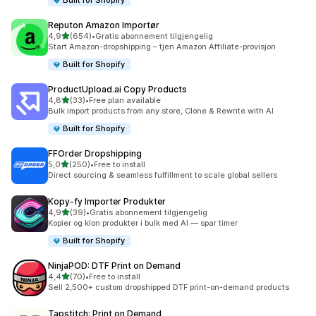
Built for Shopify
Reputon Amazon Importør
av 5 stjerner
4,9
(654)
•
Gratis abonnement tilgjengelig
Totalt 654 omtaler
Start Amazon-dropshipping – tjen Amazon Affiliate-provisjon
Built for Shopify
ProductUpload.ai Copy Products
av 5 stjerner
4,8
(33)
•
Free plan available
Totalt 33 omtaler
Bulk import products from any store, Clone & Rewrite with AI
Built for Shopify
FFOrder Dropshipping
av 5 stjerner
5,0
(250)
•
Free to install
Totalt 250 omtaler
Direct sourcing & seamless fulfillment to scale global sellers
Kopy‑fy Importer Produkter
av 5 stjerner
4,9
(39)
•
Gratis abonnement tilgjengelig
Totalt 39 omtaler
Kopier og klon produkter i bulk med AI — spar timer
Built for Shopify
NinjaPOD: DTF Print on Demand
av 5 stjerner
4,4
(70)
•
Free to install
Totalt 70 omtaler
Sell 2,500+ custom dropshipped DTF print-on-demand products
Tapstitch: Print on Demand