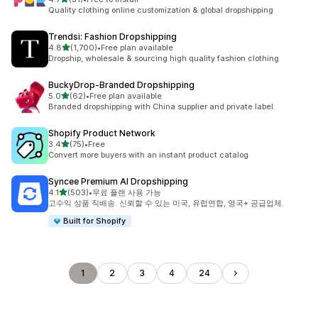
총 리뷰 31개
Quality clothing online customization & global dropshipping
Trendsi: Fashion Dropshipping
별 5개 중
4.8
(1,700)
•
Free plan available
총 리뷰 1700개
Dropship, wholesale & sourcing high quality fashion clothing
BuckyDrop‑Branded Dropshipping
별 5개 중
5.0
(62)
•
Free plan available
총 리뷰 62개
Branded dropshipping with China supplier and private label.
Shopify Product Network
별 5개 중
3.4
(75)
•
Free
총 리뷰 75개
Convert more buyers with an instant product catalog
Syncee Premium AI Dropshipping
별 5개 중
4.1
(503)
•
무료 플랜 사용 가능
총 리뷰 503개
고수익 상품 직배송. 신뢰할 수 있는 미국, 유럽연합, 영국+ 공급업체.
Built for Shopify
1
2
3
4
24