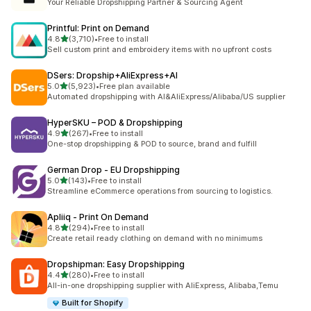
Your Reliable Dropshipping Partner & Sourcing Agent
Printful: Print on Demand
별 5개 중
4.8
(3,710)
•
Free to install
총 리뷰 3710개
Sell custom print and embroidery items with no upfront costs
DSers: Dropship+AliExpress+AI
별 5개 중
5.0
(5,923)
•
Free plan available
총 리뷰 5923개
Automated dropshipping with AI&AliExpress/Alibaba/US supplier
HyperSKU – POD & Dropshipping
별 5개 중
4.9
(267)
•
Free to install
총 리뷰 267개
One-stop dropshipping & POD to source, brand and fulfill
German Drop ‑ EU Dropshipping
별 5개 중
5.0
(143)
•
Free to install
총 리뷰 143개
Streamline eCommerce operations from sourcing to logistics.
Apliiq ‑ Print On Demand
별 5개 중
4.8
(294)
•
Free to install
총 리뷰 294개
Create retail ready clothing on demand with no minimums
Dropshipman: Easy Dropshipping
별 5개 중
4.4
(280)
•
Free to install
총 리뷰 280개
All-in-one dropshipping supplier with AliExpress, Alibaba,Temu
Built for Shopify