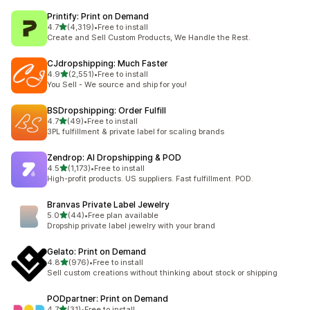
Printify: Print on Demand
별 5개 중
4.7
(4,319)
•
Free to install
총 리뷰 4319개
Create and Sell Custom Products, We Handle the Rest.
CJdropshipping: Much Faster
별 5개 중
4.9
(2,551)
•
Free to install
총 리뷰 2551개
You Sell - We source and ship for you!
BSDropshipping: Order Fulfill
별 5개 중
4.7
(49)
•
Free to install
총 리뷰 49개
3PL fulfillment & private label for scaling brands
Zendrop: AI Dropshipping & POD
별 5개 중
4.5
(1,173)
•
Free to install
총 리뷰 1173개
High-profit products. US suppliers. Fast fulfillment. POD.
Branvas Private Label Jewelry
별 5개 중
5.0
(44)
•
Free plan available
총 리뷰 44개
Dropship private label jewelry with your brand
Gelato: Print on Demand
별 5개 중
4.8
(976)
•
Free to install
총 리뷰 976개
Sell custom creations without thinking about stock or shipping
PODpartner: Print on Demand
별 5개 중
4.7
(31)
•
Free to install