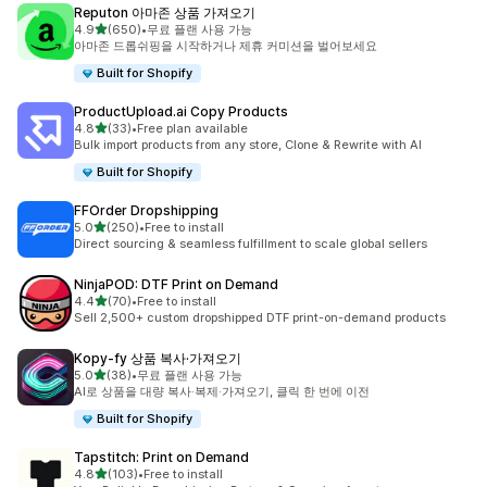
Reputon 아마존 상품 가져오기
별 5개 중
4.9
(650)
•
무료 플랜 사용 가능
총 리뷰 650개
아마존 드롭쉬핑을 시작하거나 제휴 커미션을 벌어보세요
Built for Shopify
ProductUpload.ai Copy Products
별 5개 중
4.8
(33)
•
Free plan available
총 리뷰 33개
Bulk import products from any store, Clone & Rewrite with AI
Built for Shopify
FFOrder Dropshipping
별 5개 중
5.0
(250)
•
Free to install
총 리뷰 250개
Direct sourcing & seamless fulfillment to scale global sellers
NinjaPOD: DTF Print on Demand
별 5개 중
4.4
(70)
•
Free to install
총 리뷰 70개
Sell 2,500+ custom dropshipped DTF print-on-demand products
Kopy‑fy 상품 복사·가져오기
별 5개 중
5.0
(38)
•
무료 플랜 사용 가능
총 리뷰 38개
AI로 상품을 대량 복사·복제·가져오기, 클릭 한 번에 이전
Built for Shopify
Tapstitch: Print on Demand
별 5개 중
4.8
(103)
•
Free to install
총 리뷰 103개