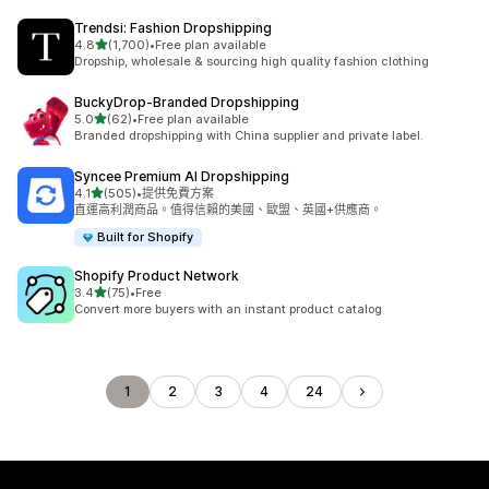
Trendsi: Fashion Dropshipping
滿分 5 顆星
4.8
(1,700)
•
Free plan available
共有 1700 則評價
Dropship, wholesale & sourcing high quality fashion clothing
BuckyDrop‑Branded Dropshipping
滿分 5 顆星
5.0
(62)
•
Free plan available
共有 62 則評價
Branded dropshipping with China supplier and private label.
Syncee Premium AI Dropshipping
滿分 5 顆星
4.1
(505)
•
提供免費方案
共有 505 則評價
直運高利潤商品。值得信賴的美國、歐盟、英國+供應商。
Built for Shopify
Shopify Product Network
滿分 5 顆星
3.4
(75)
•
Free
共有 75 則評價
Convert more buyers with an instant product catalog
1
2
3
4
24