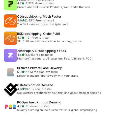
滿分 5 顆星
4.7
(4,322)
•
Free to install
共有 4322 則評價
Create and Sell Custom Products, We Handle the Rest.
CJdropshipping: Much Faster
滿分 5 顆星
4.9
(2,551)
•
Free to install
共有 2551 則評價
You Sell - We source and ship for you!
BSDropshipping: Order Fulfill
滿分 5 顆星
4.7
(49)
•
Free to install
共有 49 則評價
3PL fulfillment & private label for scaling brands
Zendrop: AI Dropshipping & POD
滿分 5 顆星
4.5
(1,174)
•
Free to install
共有 1174 則評價
High-profit products. US suppliers. Fast fulfillment. POD.
Branvas Private Label Jewelry
滿分 5 顆星
5.0
(44)
•
Free plan available
共有 44 則評價
Dropship private label jewelry with your brand
Gelato: Print on Demand
滿分 5 顆星
4.8
(976)
•
Free to install
共有 976 則評價
Sell custom creations without thinking about stock or shipping
PODpartner: Print on Demand
滿分 5 顆星
4.7
(31)
•
Free to install
共有 31 則評價
Quality clothing online customization & global dropshipping