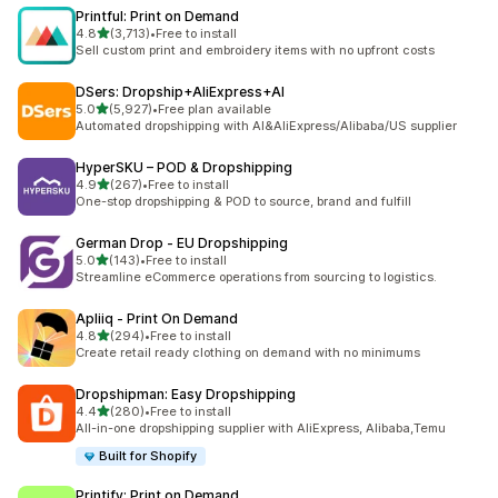
Printful: Print on Demand
滿分 5 顆星
4.8
(3,713)
•
Free to install
共有 3713 則評價
Sell custom print and embroidery items with no upfront costs
DSers: Dropship+AliExpress+AI
滿分 5 顆星
5.0
(5,927)
•
Free plan available
共有 5927 則評價
Automated dropshipping with AI&AliExpress/Alibaba/US supplier
HyperSKU – POD & Dropshipping
滿分 5 顆星
4.9
(267)
•
Free to install
共有 267 則評價
One-stop dropshipping & POD to source, brand and fulfill
German Drop ‑ EU Dropshipping
滿分 5 顆星
5.0
(143)
•
Free to install
共有 143 則評價
Streamline eCommerce operations from sourcing to logistics.
Apliiq ‑ Print On Demand
滿分 5 顆星
4.8
(294)
•
Free to install
共有 294 則評價
Create retail ready clothing on demand with no minimums
Dropshipman: Easy Dropshipping
滿分 5 顆星
4.4
(280)
•
Free to install
共有 280 則評價
All-in-one dropshipping supplier with AliExpress, Alibaba,Temu
Built for Shopify
Printify: Print on Demand