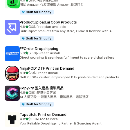
滿分 5 顆星
4.9
(650)
•
提供免費方案
共有 650 則評價
開始 Amazon 代發或賺取 Amazon 聯盟佣金
Built for Shopify
ProductUpload.ai Copy Products
滿分 5 顆星
4.8
(33)
•
Free plan available
共有 33 則評價
Bulk import products from any store, Clone & Rewrite with AI
Built for Shopify
FFOrder Dropshipping
滿分 5 顆星
5.0
(250)
•
Free to install
共有 250 則評價
Direct sourcing & seamless fulfillment to scale global sellers
NinjaPOD: DTF Print on Demand
滿分 5 顆星
4.4
(70)
•
Free to install
共有 70 則評價
Sell 2,500+ custom dropshipped DTF print-on-demand products
Kopy‑fy 匯入產品·複製商品
滿分 5 顆星
4.9
(39)
•
提供免費方案
共有 39 則評價
AI 大量克隆:一鍵匯入商品、複製產品、遷移整店
Built for Shopify
Tapstitch: Print on Demand
滿分 5 顆星
4.8
(103)
•
Free to install
共有 103 則評價
Your Reliable Dropshipping Partner & Sourcing Agent