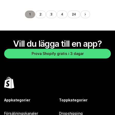
1
2
3
4
24
Vill du lägga till en app?
Prova Shopify gratis i 3 dagar
Appkategorier
Toppkategorier
Försäljningskanaler
Dropshipping