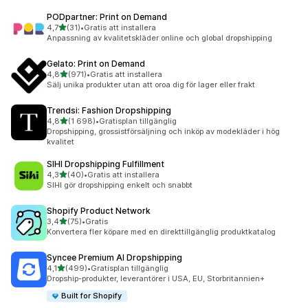
PODpartner: Print on Demand
av 5 stjärnor
4,7
(31)
•
Gratis att installera
31 recensioner totalt
Anpassning av kvalitetskläder online och global dropshipping
Gelato: Print on Demand
av 5 stjärnor
4,8
(971)
•
Gratis att installera
971 recensioner totalt
Sälj unika produkter utan att oroa dig för lager eller frakt
Trendsi: Fashion Dropshipping
av 5 stjärnor
4,8
(1 698)
•
Gratisplan tillgänglig
1698 recensioner totalt
Dropshipping, grossistförsäljning och inköp av modekläder i hög
kvalitet
SIHI Dropshipping Fulfillment
av 5 stjärnor
4,3
(40)
•
Gratis att installera
40 recensioner totalt
SIHI gör dropshipping enkelt och snabbt
Shopify Product Network
av 5 stjärnor
3,4
(75)
•
Gratis
75 recensioner totalt
Konvertera fler köpare med en direkttillgänglig produktkatalog
Syncee Premium AI Dropshipping
av 5 stjärnor
4,1
(499)
•
Gratisplan tillgänglig
499 recensioner totalt
Dropship-produkter, leverantörer i USA, EU, Storbritannien+
Built for Shopify