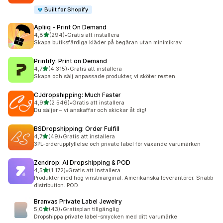
Built for Shopify
Apliiq ‑ Print On Demand
av 5 stjärnor
4,8
(294)
•
Gratis att installera
294 recensioner totalt
Skapa butiksfärdiga kläder på begäran utan minimikrav
Printify: Print on Demand
av 5 stjärnor
4,7
(4 315)
•
Gratis att installera
4315 recensioner totalt
Skapa och sälj anpassade produkter, vi sköter resten.
CJdropshipping: Much Faster
av 5 stjärnor
4,9
(2 546)
•
Gratis att installera
2546 recensioner totalt
Du säljer – vi anskaffar och skickar åt dig!
BSDropshipping: Order Fulfill
av 5 stjärnor
4,7
(49)
•
Gratis att installera
49 recensioner totalt
3PL-orderuppfyllelse och private label för växande varumärken
Zendrop: AI Dropshipping & POD
av 5 stjärnor
4,5
(1 172)
•
Gratis att installera
1172 recensioner totalt
Produkter med hög vinstmarginal. Amerikanska leverantörer. Snabb
distribution. POD.
Branvas Private Label Jewelry
av 5 stjärnor
5,0
(43)
•
Gratisplan tillgänglig
43 recensioner totalt
Dropshippa private label-smycken med ditt varumärke