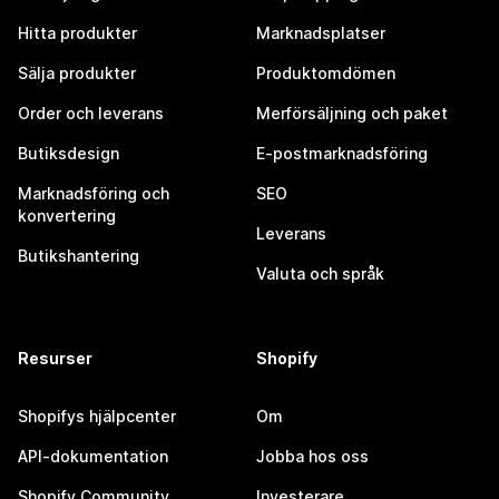
Hitta produkter
Marknadsplatser
Sälja produkter
Produktomdömen
Order och leverans
Merförsäljning och paket
Butiksdesign
E-postmarknadsföring
Marknadsföring och
SEO
konvertering
Leverans
Butikshantering
Valuta och språk
Resurser
Shopify
Shopifys hjälpcenter
Om
API-dokumentation
Jobba hos oss
Shopify Community
Investerare