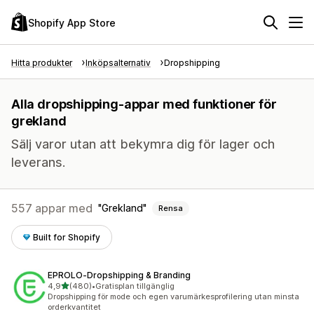
Shopify App Store
Hitta produkter
Inköpsalternativ
Dropshipping
Alla dropshipping-appar med funktioner för
grekland
Sälj varor utan att bekymra dig för lager och
leverans.
557 appar med
Grekland
Rensa
Built for Shopify
EPROLO‑Dropshipping & Branding
av 5 stjärnor
4,9
(480)
•
Gratisplan tillgänglig
480 recensioner totalt
Dropshipping för mode och egen varumärkesprofilering utan minsta
orderkvantitet