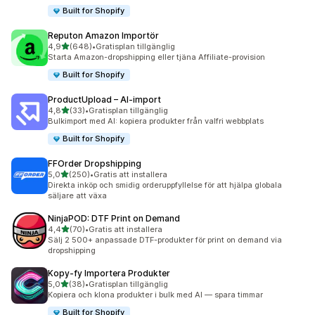
Built for Shopify
Reputon Amazon Importör
av 5 stjärnor
4,9
(648)
•
Gratisplan tillgänglig
648 recensioner totalt
Starta Amazon-dropshipping eller tjäna Affiliate-provision
Built for Shopify
ProductUpload – AI‑import
av 5 stjärnor
4,8
(33)
•
Gratisplan tillgänglig
33 recensioner totalt
Bulkimport med AI: kopiera produkter från valfri webbplats
Built for Shopify
FFOrder Dropshipping
av 5 stjärnor
5,0
(250)
•
Gratis att installera
250 recensioner totalt
Direkta inköp och smidig orderuppfyllelse för att hjälpa globala
säljare att växa
NinjaPOD: DTF Print on Demand
av 5 stjärnor
4,4
(70)
•
Gratis att installera
70 recensioner totalt
Sälj 2 500+ anpassade DTF-produkter för print on demand via
dropshipping
Kopy‑fy Importera Produkter
av 5 stjärnor
5,0
(38)
•
Gratisplan tillgänglig
38 recensioner totalt
Kopiera och klona produkter i bulk med AI — spara timmar
Built for Shopify