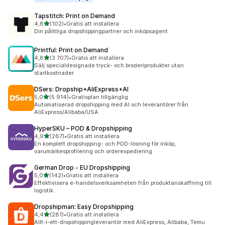
Tapstitch: Print on Demand
av 5 stjärnor
4,8
(102)
•
Gratis att installera
102 recensioner totalt
Din pålitliga dropshippingpartner och inköpsagent
Printful: Print on Demand
av 5 stjärnor
4,8
(3 707)
•
Gratis att installera
3707 recensioner totalt
Sälj specialdesignade tryck- och broderiprodukter utan
startkostnader
DSers: Dropship+AliExpress+AI
av 5 stjärnor
5,0
(5 914)
•
Gratisplan tillgänglig
5914 recensioner totalt
Automatiserad dropshipping med AI och leverantörer från
AliExpress/Alibaba/USA
HyperSKU – POD & Dropshipping
av 5 stjärnor
4,9
(267)
•
Gratis att installera
267 recensioner totalt
En komplett dropshipping- och POD-lösning för inköp,
varumärkesprofilering och orderexpediering
German Drop ‑ EU Dropshipping
av 5 stjärnor
5,0
(142)
•
Gratis att installera
142 recensioner totalt
Effektivisera e-handelsverksamheten från produktanskaffning till
logistik.
Dropshipman: Easy Dropshipping
av 5 stjärnor
4,4
(281)
•
Gratis att installera
281 recensioner totalt
Allt-i-ett-dropshippingleverantör med AliExpress, Alibaba, Temu