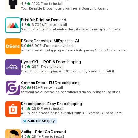
av 5 stjerner
4,8
(102)
•
Free to install
Totalt 102 omtaler
Your Reliable Dropshipping Partner & Sourcing Agent
Printful: Print on Demand
av 5 stjerner
4,8
(3 704)
•
Free to install
Totalt 3704 omtaler
Sell custom print and embroidery items with no upfront costs
DSers: Dropship+AliExpress+AI
av 5 stjerner
5,0
(5 907)
•
Free plan available
Totalt 5907 omtaler
Automated dropshipping with AI&AliExpress/Alibaba/US supplier
HyperSKU – POD & Dropshipping
av 5 stjerner
4,9
(267)
•
Free to install
Totalt 267 omtaler
One-stop dropshipping & POD to source, brand and fulfill
German Drop ‑ EU Dropshipping
av 5 stjerner
5,0
(142)
•
Free to install
Totalt 142 omtaler
Streamline eCommerce operations from sourcing to logistics.
Dropshipman: Easy Dropshipping
av 5 stjerner
4,4
(281)
•
Free to install
Totalt 281 omtaler
All-in-one dropshipping supplier with AliExpress, Alibaba,Temu
Built for Shopify
Apliiq ‑ Print On Demand
av 5 stjerner
4,8
(294)
•
Free to install