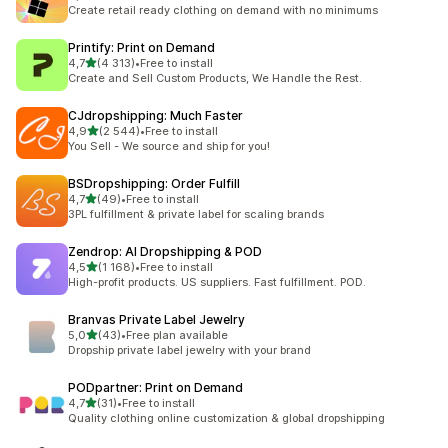
Totalt 294 omtaler
Create retail ready clothing on demand with no minimums
Printify: Print on Demand
av 5 stjerner
4,7
(4 313)
•
Free to install
Totalt 4313 omtaler
Create and Sell Custom Products, We Handle the Rest.
CJdropshipping: Much Faster
av 5 stjerner
4,9
(2 544)
•
Free to install
Totalt 2544 omtaler
You Sell - We source and ship for you!
BSDropshipping: Order Fulfill
av 5 stjerner
4,7
(49)
•
Free to install
Totalt 49 omtaler
3PL fulfillment & private label for scaling brands
Zendrop: AI Dropshipping & POD
av 5 stjerner
4,5
(1 168)
•
Free to install
Totalt 1168 omtaler
High-profit products. US suppliers. Fast fulfillment. POD.
Branvas Private Label Jewelry
av 5 stjerner
5,0
(43)
•
Free plan available
Totalt 43 omtaler
Dropship private label jewelry with your brand
PODpartner: Print on Demand
av 5 stjerner
4,7
(31)
•
Free to install
Totalt 31 omtaler
Quality clothing online customization & global dropshipping