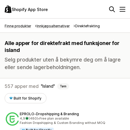
Shopify App Store
Finne produkter
Innkjøpsalternativer
Direktefrakting
Alle apper for direktefrakt med funksjoner for
island
Selg produkter uten å bekymre deg om å lagre
eller sende lagerbeholdningen.
557 apper med
Island
Tøm
Built for Shopify
EPROLO‑Dropshipping & Branding
av 5 stjerner
4,9
(480)
•
Free plan available
Totalt 480 omtaler
Fashion Dropshipping & Custom Branding without MOQ