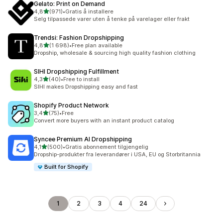
Gelato: Print on Demand
av 5 stjerner
4,8
(971)
•
Gratis å installere
Totalt 971 omtaler
Selg tilpassede varer uten å tenke på varelager eller frakt
Trendsi: Fashion Dropshipping
av 5 stjerner
4,8
(1 698)
•
Free plan available
Totalt 1698 omtaler
Dropship, wholesale & sourcing high quality fashion clothing
SIHI Dropshipping Fulfillment
av 5 stjerner
4,3
(40)
•
Free to install
Totalt 40 omtaler
SIHI makes Dropshipping easy and fast
Shopify Product Network
av 5 stjerner
3,4
(75)
•
Free
Totalt 75 omtaler
Convert more buyers with an instant product catalog
Syncee Premium AI Dropshipping
av 5 stjerner
4,1
(500)
•
Gratis abonnement tilgjengelig
Totalt 500 omtaler
Dropship-produkter fra leverandører i USA, EU og Storbritannia
Built for Shopify
1
2
3
4
24