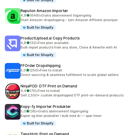
Built for Shopify
Reputon Amazon Importør
av 5 stjerner
4,9
(649)
•
Gratis abonnement tilgjengelig
Totalt 649 omtaler
Start Amazon-dropshipping – tjen Amazon Affiliate-provisjon
Built for Shopify
ProductUpload.ai Copy Products
av 5 stjerner
4,8
(32)
•
Free plan available
Totalt 32 omtaler
Bulk import products from any store, Clone & Rewrite with AI
Built for Shopify
FFOrder Dropshipping
av 5 stjerner
5,0
(250)
•
Free to install
Totalt 250 omtaler
Direct sourcing & seamless fulfillment to scale global sellers
NinjaPOD: DTF Print on Demand
av 5 stjerner
4,4
(70)
•
Free to install
Totalt 70 omtaler
Sell 2,500+ custom dropshipped DTF print-on-demand products
Kopy‑fy Importer Produkter
av 5 stjerner
5,0
(38)
•
Gratis abonnement tilgjengelig
Totalt 38 omtaler
Kopier og klon produkter i bulk med AI — spar timer
Built for Shopify
Tapstitch: Print on Demand