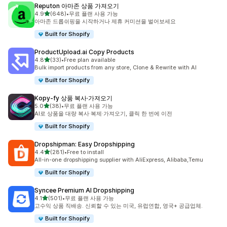
Reputon 아마존 상품 가져오기
별 5개 중
4.9
(648)
•
무료 플랜 사용 가능
총 리뷰 648개
아마존 드롭쉬핑을 시작하거나 제휴 커미션을 벌어보세요
Built for Shopify
ProductUpload.ai Copy Products
별 5개 중
4.8
(33)
•
Free plan available
총 리뷰 33개
Bulk import products from any store, Clone & Rewrite with AI
Built for Shopify
Kopy‑fy 상품 복사·가져오기
별 5개 중
5.0
(38)
•
무료 플랜 사용 가능
총 리뷰 38개
AI로 상품을 대량 복사·복제·가져오기, 클릭 한 번에 이전
Built for Shopify
Dropshipman: Easy Dropshipping
별 5개 중
4.4
(281)
•
Free to install
총 리뷰 281개
All-in-one dropshipping supplier with AliExpress, Alibaba,Temu
Built for Shopify
Syncee Premium AI Dropshipping
별 5개 중
4.1
(501)
•
무료 플랜 사용 가능
총 리뷰 501개
고수익 상품 직배송. 신뢰할 수 있는 미국, 유럽연합, 영국+ 공급업체.
Built for Shopify