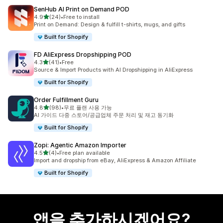
SenHub AI Print on Demand POD
별 5개 중
4.9
(24)
•
Free to install
총 리뷰 24개
Print on Demand: Design & fulfill t-shirts, mugs, and gifts
Built for Shopify
FD AliExpress Dropshipping POD
별 5개 중
4.3
(41)
•
Free
총 리뷰 41개
Source & Import Products with AI Dropshipping in AliExpress
Built for Shopify
Order Fulfillment Guru
별 5개 중
4.8
(98)
•
무료 플랜 사용 가능
총 리뷰 98개
AI 가이드 다중 스토어/공급업체 주문 처리 및 재고 동기화
Built for Shopify
Zopi: Agentic Amazon Importer
별 5개 중
4.5
(4)
•
Free plan available
총 리뷰 4개
Import and dropship from eBay, AliExpress & Amazon Affiliate
Built for Shopify
앱을 추가하시겠어요?