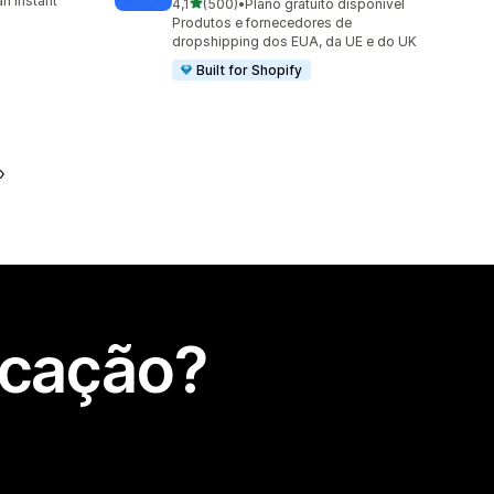
n instant
de 5 estrelas
4,1
(500)
•
Plano gratuito disponível
500 total de avaliações
Produtos e fornecedores de
dropshipping dos EUA, da UE e do UK
Built for Shopify
icação?