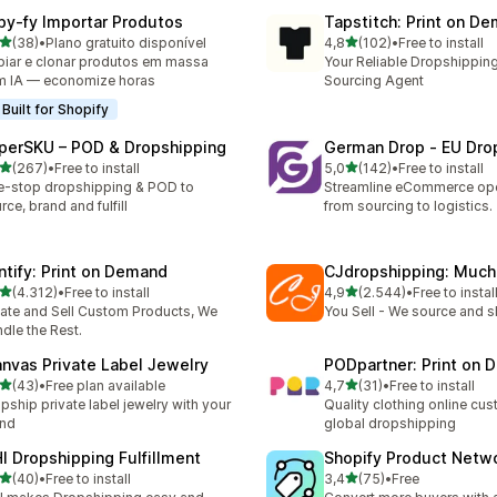
py‑fy Importar Produtos
Tapstitch: Print on D
de 5 estrelas
de 5 estrelas
(38)
•
Plano gratuito disponível
4,8
(102)
•
Free to install
total de avaliações
102 total de avaliações
iar e clonar produtos em massa
Your Reliable Dropshipping
 IA — economize horas
Sourcing Agent
Built for Shopify
perSKU – POD & Dropshipping
German Drop ‑ EU Dro
de 5 estrelas
de 5 estrelas
(267)
•
Free to install
5,0
(142)
•
Free to install
 total de avaliações
142 total de avaliações
-stop dropshipping & POD to
Streamline eCommerce ope
rce, brand and fulfill
from sourcing to logistics.
intify: Print on Demand
CJdropshipping: Much
de 5 estrelas
de 5 estrelas
(4.312)
•
Free to install
4,9
(2.544)
•
Free to instal
2 total de avaliações
2544 total de avaliações
ate and Sell Custom Products, We
You Sell - We source and sh
dle the Rest.
anvas Private Label Jewelry
PODpartner: Print on
de 5 estrelas
de 5 estrelas
(43)
•
Free plan available
4,7
(31)
•
Free to install
total de avaliações
31 total de avaliações
pship private label jewelry with your
Quality clothing online cu
and
global dropshipping
HI Dropshipping Fulfillment
Shopify Product Netw
de 5 estrelas
de 5 estrelas
(40)
•
Free to install
3,4
(75)
•
Free
total de avaliações
75 total de avaliações