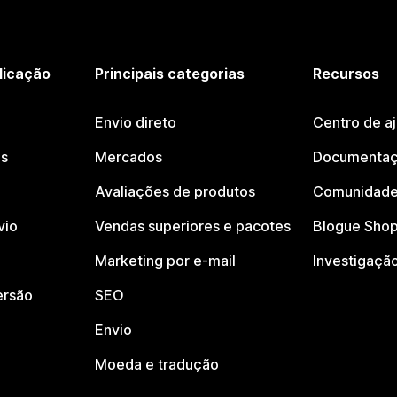
licação
Principais categorias
Recursos
Envio direto
Centro de a
os
Mercados
Documentaç
Avaliações de produtos
Comunidade
vio
Vendas superiores e pacotes
Blogue Shop
Marketing por e-mail
Investigaçã
ersão
SEO
Envio
Moeda e tradução