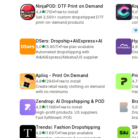
NinjaPOD: DTF Print on Demand
Ko
de 5 estrelas
4,4
(70)
•
Free to install
5,0
70 total de avaliações
38 
Sell 2,500+ custom dropshipped DTF
Cop
print-on-demand products
com
DSers: Dropship+AliExpress+AI
Hy
de 5 estrelas
5,0
(5.907)
•
Free plan available
4,9
5907 total de avaliações
267
Automated dropshipping with
One
AI&AliExpress/Alibaba/US supplier
sou
Apliiq ‑ Print On Demand
Pr
de 5 estrelas
4,8
(294)
•
Free to install
4,7
294 total de avaliações
431
Create retail ready clothing on demand
Cre
with no minimums
Han
Zendrop: AI Dropshipping & POD
Br
de 5 estrelas
4,5
(1.168)
•
Free to install
5,0
1168 total de avaliações
43 
High-profit products. US suppliers.
Dro
Fast fulfillment. POD.
br
Trendsi: Fashion Dropshipping
SI
de 5 estrelas
4,9
(1.697)
•
Free plan available
4,3
1697 total de avaliações
40 