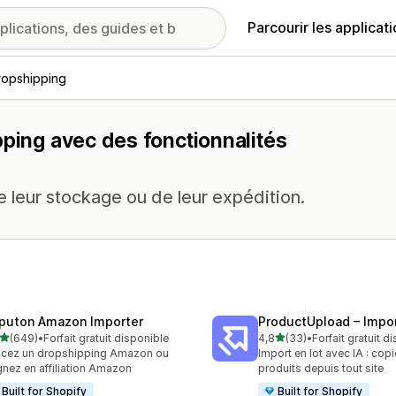
Parcourir les applicat
ropshipping
pping avec des fonctionnalités
 leur stockage ou de leur expédition.
puton Amazon Importer
ProductUpload – Impor
étoile(s) sur 5
étoile(s) sur 5
(649)
•
Forfait gratuit disponible
4,8
(33)
•
Forfait gratuit d
 avis au total
33 avis au total
cez un dropshipping Amazon ou
Import en lot avec IA : cop
nez en affiliation Amazon
produits depuis tout site
Built for Shopify
Built for Shopify