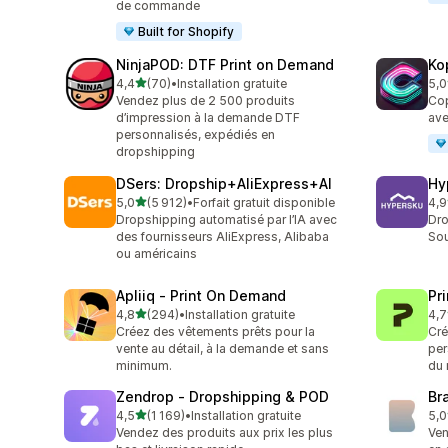
de commande
Built for Shopify
NinjaPOD: DTF Print on Demand
Ko
étoile(s) sur 5
4,4
(70)
•
Installation gratuite
5,0
70 avis au total
38 
Vendez plus de 2 500 produits
Cop
d’impression à la demande DTF
ave
personnalisés, expédiés en
dropshipping
DSers: Dropship+AliExpress+AI
Hy
étoile(s) sur 5
5,0
(5 912)
•
Forfait gratuit disponible
4,9
5912 avis au total
267
Dropshipping automatisé par l’IA avec
Dro
des fournisseurs AliExpress, Alibaba
Sou
ou américains
Apliiq ‑ Print On Demand
Pr
étoile(s) sur 5
4,8
(294)
•
Installation gratuite
4,7
294 avis au total
431
Créez des vêtements prêts pour la
Cré
vente au détail, à la demande et sans
per
minimum.
du 
Zendrop ‑ Dropshipping & POD
Br
étoile(s) sur 5
4,5
(1 169)
•
Installation gratuite
5,0
1169 avis au total
43 
Vendez des produits aux prix les plus
Ven