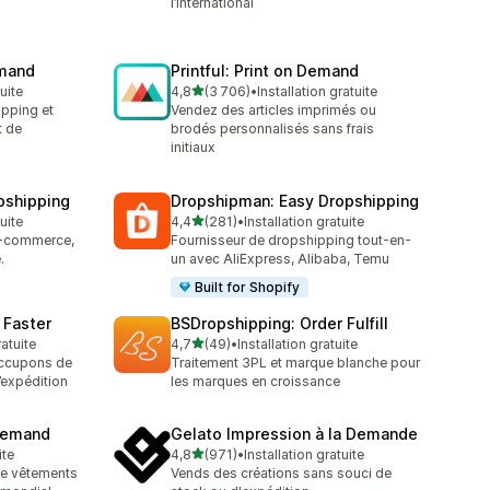
l’international
emand
Printful: Print on Demand
étoile(s) sur 5
tuite
4,8
(3 706)
•
Installation gratuite
3706 avis au total
ipping et
Vendez des articles imprimés ou
t de
brodés personnalisés sans frais
initiaux
pshipping
Dropshipman: Easy Dropshipping
étoile(s) sur 5
tuite
4,4
(281)
•
Installation gratuite
281 avis au total
 e-commerce,
Fournisseur de dropshipping tout-en-
.
un avec AliExpress, Alibaba, Temu
Built for Shopify
 Faster
BSDropshipping: Order Fulfill
étoile(s) sur 5
ratuite
4,7
(49)
•
Installation gratuite
49 avis au total
occupons de
Traitement 3PL et marque blanche pour
’expédition
les marques en croissance
 Demand
Gelato Impression à la Demande
étoile(s) sur 5
ite
4,8
(971)
•
Installation gratuite
971 avis au total
de vêtements
Vends des créations sans souci de