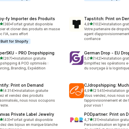
py‑fy Importer des Produits
Tapstitch: Print on D
étoile(s) sur 5
étoile(s) sur 5
(38)
•
Forfait gratuit disponible
4,8
(102)
•
Installation gra
avis au total
102 avis au total
ier et cloner des produits en masse
Votre partenaire de dropsh
c l'IA, sans effort
agent d’approvisionnemen
confiance
Built for Shopify
perSKU ‑ PRO Dropshipping
German Drop ‑ EU Dro
étoile(s) sur 5
étoile(s) sur 5
(267)
•
Installation gratuite
5,0
(142)
•
Installation gra
 avis au total
142 avis au total
pshipping & POD optimisés :
Simplifiez les opérations
rcing, Branding, Expédition
du sourçage à la logistique
intify: Print on Demand
CJdropshipping: Much
étoile(s) sur 5
étoile(s) sur 5
(4 314)
•
Installation gratuite
4,9
(2 545)
•
Installation g
4 avis au total
2545 avis au total
ez et vendez des produits
Vous vendez, nous nous 
sonnalisés, nous nous occupons
l’approvisionnement et de l
reste.
pour vous !
anvas Private Label Jewelry
PODpartner: Print on
étoile(s) sur 5
étoile(s) sur 5
(43)
•
Forfait gratuit disponible
4,7
(31)
•
Installation gratu
avis au total
31 avis au total
dez des bijoux en marque blanche
Personnalisation en ligne 