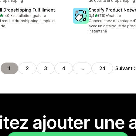
dropshipping
de qualité et dropshipping
HI Dropshipping Fulfillment
Shopify Product Netw
étoile(s) sur 5
étoile(s) sur 5
(40)
•
Installation gratuite
3,4
(75)
•
Gratuite
avis au total
75 avis au total
I rend le dropshipping simple et
Convertissez davantage d’
ide.
avec un catalogue de prod
instantané
Suivant
1
2
3
4
…
24
tez ajouter une a