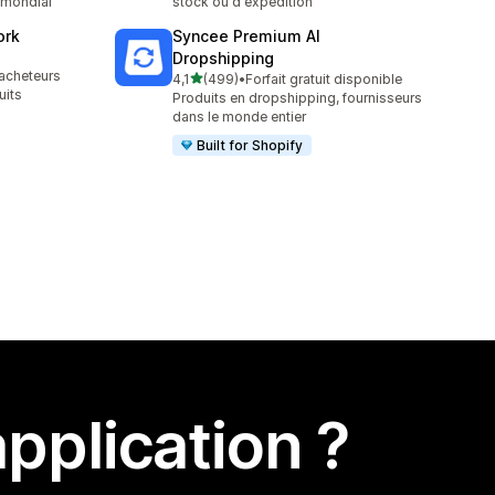
 mondial
stock ou d'expédition
ork
Syncee Premium AI
Dropshipping
acheteurs
étoile(s) sur 5
4,1
(499)
•
Forfait gratuit disponible
499 avis au total
uits
Produits en dropshipping, fournisseurs
dans le monde entier
Built for Shopify
pplication ?