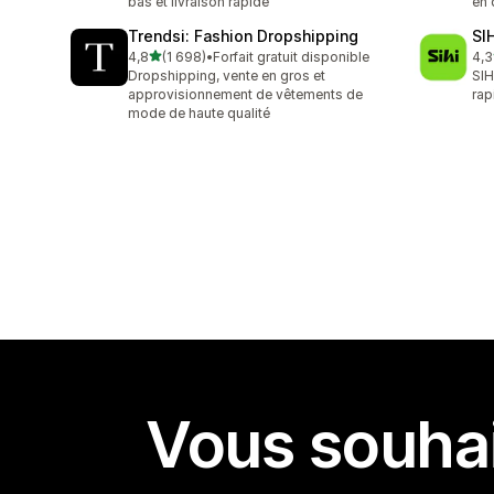
bas et livraison rapide
en 
Trendsi: Fashion Dropshipping
SI
étoile(s) sur 5
4,8
(1 698)
•
Forfait gratuit disponible
4,3
1698 avis au total
40 
Dropshipping, vente en gros et
SIH
approvisionnement de vêtements de
rap
mode de haute qualité
Vous souhai