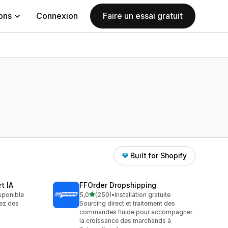
ions
Connexion
Faire un essai gratuit
Built for Shopify
t IA
FFOrder Dropshipping
étoile(s) sur 5
isponible
5,0
(250)
•
Installation gratuite
250 avis au total
iez des
Sourcing direct et traitement des
commandes fluide pour accompagner
la croissance des marchands à