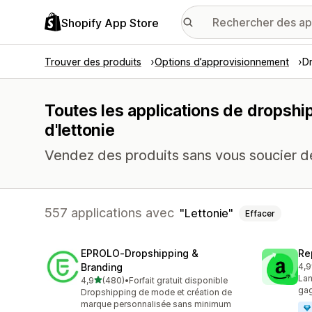
Shopify App Store
Trouver des produits
Options d’approvisionnement
D
Toutes les applications de dropshi
d'lettonie
Vendez des produits sans vous soucier de
557 applications avec
Lettonie
Effacer
EPROLO‑Dropshipping &
Re
Branding
4,9
649
Lan
étoile(s) sur 5
4,9
(480)
•
Forfait gratuit disponible
480 avis au total
gag
Dropshipping de mode et création de
marque personnalisée sans minimum