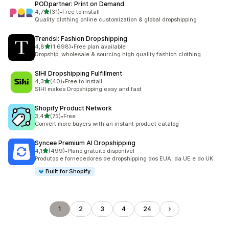
PODpartner: Print on Demand
de 5 estrelas
4,7
(31)
•
Free to install
31 total de avaliações
Quality clothing online customization & global dropshipping
Trendsi: Fashion Dropshipping
de 5 estrelas
4,8
(1.698)
•
Free plan available
1698 total de avaliações
Dropship, wholesale & sourcing high quality fashion clothing
SIHI Dropshipping Fulfillment
de 5 estrelas
4,3
(40)
•
Free to install
40 total de avaliações
SIHI makes Dropshipping easy and fast
Shopify Product Network
de 5 estrelas
3,4
(75)
•
Free
75 total de avaliações
Convert more buyers with an instant product catalog
Syncee Premium AI Dropshipping
de 5 estrelas
4,1
(499)
•
Plano gratuito disponível
499 total de avaliações
Produtos e fornecedores de dropshipping dos EUA, da UE e do UK
Built for Shopify
1
2
3
4
24