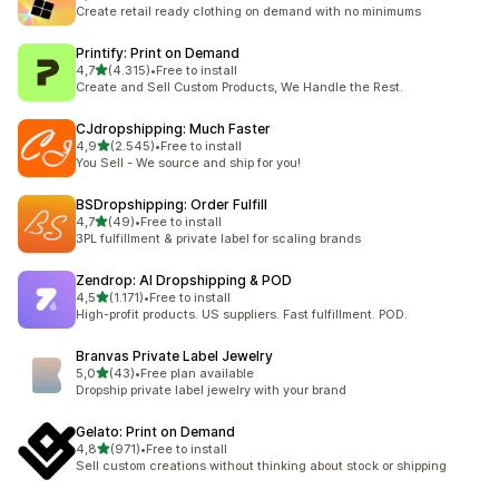
294 total de avaliações
Create retail ready clothing on demand with no minimums
Printify: Print on Demand
de 5 estrelas
4,7
(4.315)
•
Free to install
4315 total de avaliações
Create and Sell Custom Products, We Handle the Rest.
CJdropshipping: Much Faster
de 5 estrelas
4,9
(2.545)
•
Free to install
2545 total de avaliações
You Sell - We source and ship for you!
BSDropshipping: Order Fulfill
de 5 estrelas
4,7
(49)
•
Free to install
49 total de avaliações
3PL fulfillment & private label for scaling brands
Zendrop: AI Dropshipping & POD
de 5 estrelas
4,5
(1.171)
•
Free to install
1171 total de avaliações
High-profit products. US suppliers. Fast fulfillment. POD.
Branvas Private Label Jewelry
de 5 estrelas
5,0
(43)
•
Free plan available
43 total de avaliações
Dropship private label jewelry with your brand
Gelato: Print on Demand
de 5 estrelas
4,8
(971)
•
Free to install
971 total de avaliações
Sell custom creations without thinking about stock or shipping