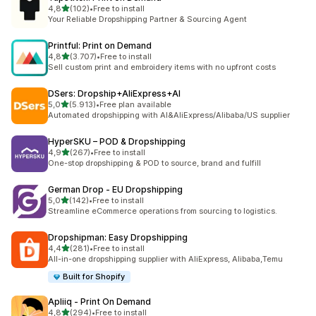
de 5 estrelas
4,8
(102)
•
Free to install
102 total de avaliações
Your Reliable Dropshipping Partner & Sourcing Agent
Printful: Print on Demand
de 5 estrelas
4,8
(3.707)
•
Free to install
3707 total de avaliações
Sell custom print and embroidery items with no upfront costs
DSers: Dropship+AliExpress+AI
de 5 estrelas
5,0
(5.913)
•
Free plan available
5913 total de avaliações
Automated dropshipping with AI&AliExpress/Alibaba/US supplier
HyperSKU – POD & Dropshipping
de 5 estrelas
4,9
(267)
•
Free to install
267 total de avaliações
One-stop dropshipping & POD to source, brand and fulfill
German Drop ‑ EU Dropshipping
de 5 estrelas
5,0
(142)
•
Free to install
142 total de avaliações
Streamline eCommerce operations from sourcing to logistics.
Dropshipman: Easy Dropshipping
de 5 estrelas
4,4
(281)
•
Free to install
281 total de avaliações
All-in-one dropshipping supplier with AliExpress, Alibaba,Temu
Built for Shopify
Apliiq ‑ Print On Demand
de 5 estrelas
4,8
(294)
•
Free to install