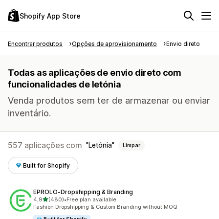
Shopify App Store
Encontrar produtos
Opções de aprovisionamento
Envio direto
Todas as aplicações de envio direto com
funcionalidades de letónia
Venda produtos sem ter de armazenar ou enviar
inventário.
557 aplicações com
Letónia
Limpar
Built for Shopify
EPROLO‑Dropshipping & Branding
de 5 estrelas
4,9
(480)
•
Free plan available
480 total de avaliações
Fashion Dropshipping & Custom Branding without MOQ