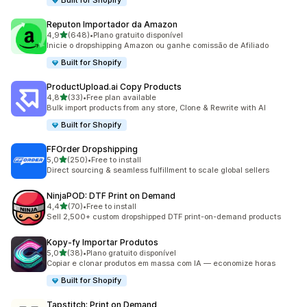
Built for Shopify
Reputon Importador da Amazon
de 5 estrelas
4,9
(648)
•
Plano gratuito disponível
648 total de avaliações
Inicie o dropshipping Amazon ou ganhe comissão de Afiliado
Built for Shopify
ProductUpload.ai Copy Products
de 5 estrelas
4,8
(33)
•
Free plan available
33 total de avaliações
Bulk import products from any store, Clone & Rewrite with AI
Built for Shopify
FFOrder Dropshipping
de 5 estrelas
5,0
(250)
•
Free to install
250 total de avaliações
Direct sourcing & seamless fulfillment to scale global sellers
NinjaPOD: DTF Print on Demand
de 5 estrelas
4,4
(70)
•
Free to install
70 total de avaliações
Sell 2,500+ custom dropshipped DTF print-on-demand products
Kopy‑fy Importar Produtos
de 5 estrelas
5,0
(38)
•
Plano gratuito disponível
38 total de avaliações
Copiar e clonar produtos em massa com IA — economize horas
Built for Shopify
Tapstitch: Print on Demand