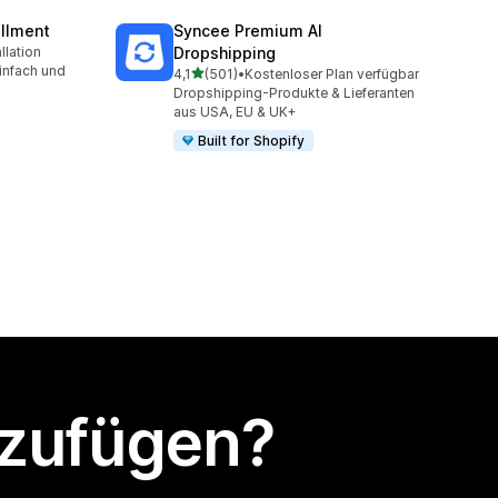
illment
Syncee Premium AI
llation
Dropshipping
t
infach und
von 5 Sternen
4,1
(501)
•
Kostenloser Plan verfügbar
501 Rezensionen insgesamt
Dropshipping-Produkte & Lieferanten
aus USA, EU & UK+
Built for Shopify
nzufügen?