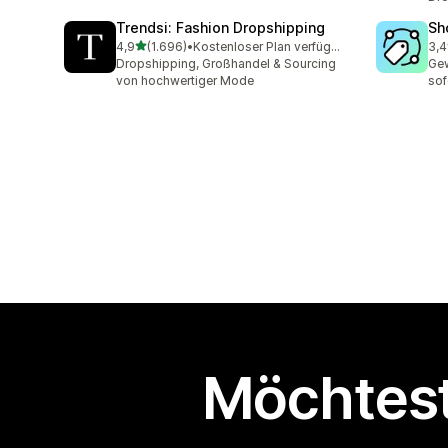
Trendsi: Fashion Dropshipping
Sh
von 5 Sternen
4,9
(1.696)
•
Kostenloser Plan verfügbar
3,4
1696 Rezensionen insgesamt
75 
Dropshipping, Großhandel & Sourcing
Gew
von hochwertiger Mode
sof
Möchtest