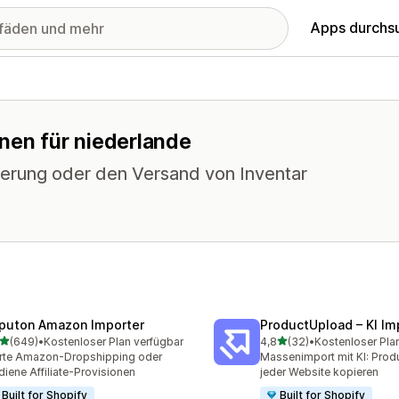
Apps durchs
onen für niederlande
gerung oder den Versand von Inventar
puton Amazon Importer
ProductUpload – KI Im
von 5 Sternen
von 5 Sternen
(649)
•
Kostenloser Plan verfügbar
4,8
(32)
•
Kostenloser Pla
 Rezensionen insgesamt
32 Rezensionen insgesam
rte Amazon-Dropshipping oder
Massenimport mit KI: Prod
diene Affiliate-Provisionen
jeder Website kopieren
Built for Shopify
Built for Shopify