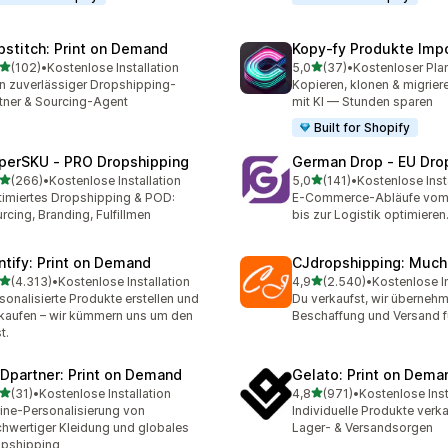
pstitch: Print on Demand
Kopy‑fy Produkte Impo
von 5 Sternen
von 5 Sternen
(102)
•
Kostenlose Installation
5,0
(37)
•
Kostenloser Pla
 Rezensionen insgesamt
37 Rezensionen insgesam
n zuverlässiger Dropshipping-
Kopieren, klonen & migrier
tner & Sourcing-Agent
mit KI — Stunden sparen
Built for Shopify
perSKU ‑ PRO Dropshipping
German Drop ‑ EU Dro
von 5 Sternen
von 5 Sternen
(266)
•
Kostenlose Installation
5,0
(141)
•
Kostenlose Inst
 Rezensionen insgesamt
141 Rezensionen insgesam
imiertes Dropshipping & POD:
E-Commerce-Abläufe vom
rcing, Branding, Fulfillmen
bis zur Logistik optimieren
intify: Print on Demand
CJdropshipping: Much
von 5 Sternen
von 5 Sternen
(4.313)
•
Kostenlose Installation
4,9
(2.540)
•
Kostenlose In
3 Rezensionen insgesamt
2540 Rezensionen insges
sonalisierte Produkte erstellen und
Du verkaufst, wir überneh
kaufen – wir kümmern uns um den
Beschaffung und Versand fü
t.
Dpartner: Print on Demand
Gelato: Print on Dema
von 5 Sternen
von 5 Sternen
(31)
•
Kostenlose Installation
4,8
(971)
•
Kostenlose Inst
Rezensionen insgesamt
971 Rezensionen insgesa
ine-Personalisierung von
Individuelle Produkte verk
hwertiger Kleidung und globales
Lager- & Versandsorgen
pshipping