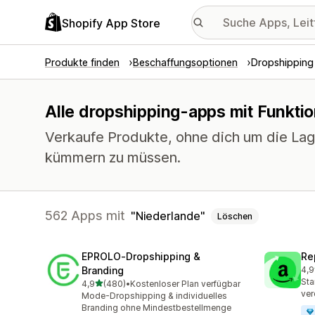
Shopify App Store
Produkte finden
Beschaffungsoptionen
Dropshipping
Alle dropshipping-apps mit Funkti
Verkaufe Produkte, ohne dich um die La
kümmern zu müssen.
562 Apps mit
Niederlande
Löschen
EPROLO‑Dropshipping &
Re
Branding
4,9
649
Sta
von 5 Sternen
4,9
(480)
•
Kostenloser Plan verfügbar
480 Rezensionen insgesamt
ver
Mode-Dropshipping & individuelles
Branding ohne Mindestbestellmenge