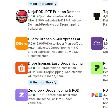
Built for Shopify
NinjaPOD: DTF Print on Demand
Ta
von 5 Sternen
4,4
(70)
•
Kostenlose Installation
4,8
70 Rezensionen insgesamt
102
Über 2.500 individuelle DTF-Print-on-
Dei
Demand-Produkte per Dropshipping
Par
verkaufen
DSers: Dropship+AliExpress+AI
Hy
von 5 Sternen
5,0
(5.905)
•
Kostenloser Plan verfügbar
4,9
5905 Rezensionen insgesamt
266
Automatisiertes Dropshipping mit KI
Opt
und AliExpress-, Alibaba- sowie US-
Sou
Lieferant:innen
Dropshipman: Easy Dropshipping
Pr
von 5 Sternen
4,4
(281)
•
Kostenlose Installation
4,7
281 Rezensionen insgesamt
431
All-in-One-Dropshipping-Anbieter mit
Per
AliExpress, Alibaba, Temu
ver
Res
Built for Shopify
Zendrop ‑ Dropshipping & POD
PO
von 5 Sternen
4,5
(1.166)
•
Kostenlose Installation
4,7
1166 Rezensionen insgesamt
31 
Produkte schnell an Ihre Kunden
Onl
verkaufen
hoc
Dro