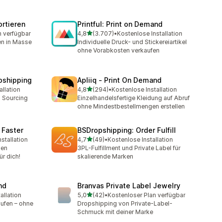
rtieren
Printful: Print on Demand
von 5 Sternen
n verfügbar
4,8
(3.707)
•
Kostenlose Installation
t
3707 Rezensionen insgesamt
en in Masse
Individuelle Druck- und Stickereiartikel
ohne Vorabkosten verkaufen
pshipping
Apliiq ‑ Print On Demand
von 5 Sternen
allation
4,8
(294)
•
Kostenlose Installation
t
294 Rezensionen insgesamt
 Sourcing
Einzelhandelsfertige Kleidung auf Abruf
.
ohne Mindestbestellmengen erstellen
 Faster
BSDropshipping: Order Fulfill
von 5 Sternen
stallation
4,7
(49)
•
Kostenlose Installation
amt
49 Rezensionen insgesamt
men
3PL-Fulfillment und Private Label für
r dich!
skalierende Marken
nd
Branvas Private Label Jewelry
von 5 Sternen
allation
5,0
(42)
•
Kostenloser Plan verfügbar
mt
42 Rezensionen insgesamt
aufen – ohne
Dropshipping von Private-Label-
Schmuck mit deiner Marke