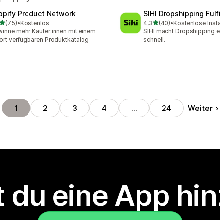
opify Product Network
SIHI Dropshipping Fulf
von 5 Sternen
von 5 Sternen
(75)
•
Kostenlos
4,3
(40)
•
Kostenlose Insta
Rezensionen insgesamt
40 Rezensionen insgesam
inne mehr Käufer:innen mit einem
SIHI macht Dropshipping e
ort verfügbaren Produktkatalog
schnell.
Weiter
1
2
3
4
…
24
 du eine App hi