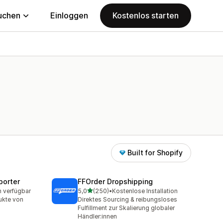
uchen
Einloggen
Kostenlos starten
Built for Shopify
porter
FFOrder Dropshipping
von 5 Sternen
n verfügbar
5,0
(250)
•
Kostenlose Installation
t
250 Rezensionen insgesamt
ukte von
Direktes Sourcing & reibungsloses
Fulfillment zur Skalierung globaler
Händler:innen