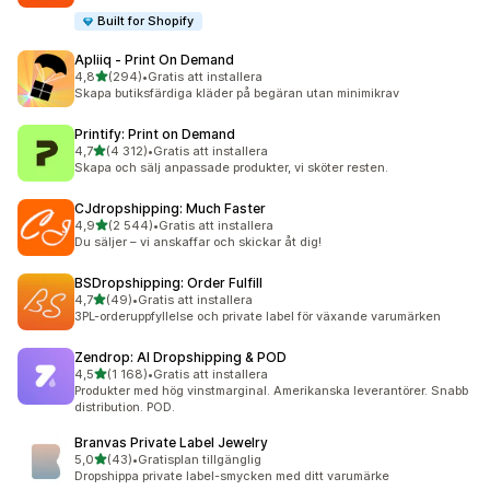
Built for Shopify
Apliiq ‑ Print On Demand
av 5 stjärnor
4,8
(294)
•
Gratis att installera
294 recensioner totalt
Skapa butiksfärdiga kläder på begäran utan minimikrav
Printify: Print on Demand
av 5 stjärnor
4,7
(4 312)
•
Gratis att installera
4312 recensioner totalt
Skapa och sälj anpassade produkter, vi sköter resten.
CJdropshipping: Much Faster
av 5 stjärnor
4,9
(2 544)
•
Gratis att installera
2544 recensioner totalt
Du säljer – vi anskaffar och skickar åt dig!
BSDropshipping: Order Fulfill
av 5 stjärnor
4,7
(49)
•
Gratis att installera
49 recensioner totalt
3PL-orderuppfyllelse och private label för växande varumärken
Zendrop: AI Dropshipping & POD
av 5 stjärnor
4,5
(1 168)
•
Gratis att installera
1168 recensioner totalt
Produkter med hög vinstmarginal. Amerikanska leverantörer. Snabb
distribution. POD.
Branvas Private Label Jewelry
av 5 stjärnor
5,0
(43)
•
Gratisplan tillgänglig
43 recensioner totalt
Dropshippa private label-smycken med ditt varumärke