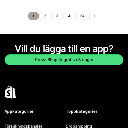
1
2
3
4
24
Vill du lägga till en app?
Prova Shopify gratis i 3 dagar
Appkategorier
Toppkategorier
Försäljningskanaler
Dropshipping