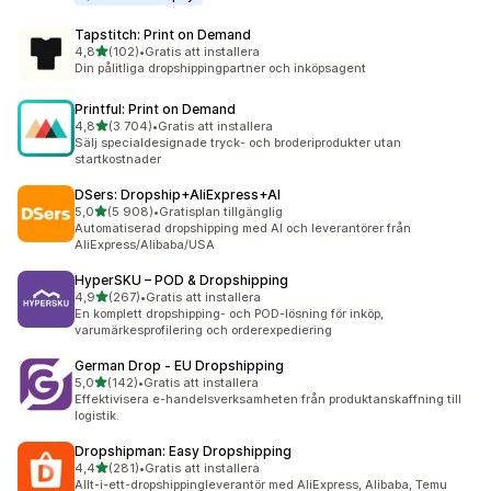
Tapstitch: Print on Demand
av 5 stjärnor
4,8
(102)
•
Gratis att installera
102 recensioner totalt
Din pålitliga dropshippingpartner och inköpsagent
Printful: Print on Demand
av 5 stjärnor
4,8
(3 704)
•
Gratis att installera
3704 recensioner totalt
Sälj specialdesignade tryck- och broderiprodukter utan
startkostnader
DSers: Dropship+AliExpress+AI
av 5 stjärnor
5,0
(5 908)
•
Gratisplan tillgänglig
5908 recensioner totalt
Automatiserad dropshipping med AI och leverantörer från
AliExpress/Alibaba/USA
HyperSKU – POD & Dropshipping
av 5 stjärnor
4,9
(267)
•
Gratis att installera
267 recensioner totalt
En komplett dropshipping- och POD-lösning för inköp,
varumärkesprofilering och orderexpediering
German Drop ‑ EU Dropshipping
av 5 stjärnor
5,0
(142)
•
Gratis att installera
142 recensioner totalt
Effektivisera e-handelsverksamheten från produktanskaffning till
logistik.
Dropshipman: Easy Dropshipping
av 5 stjärnor
4,4
(281)
•
Gratis att installera
281 recensioner totalt
Allt-i-ett-dropshippingleverantör med AliExpress, Alibaba, Temu