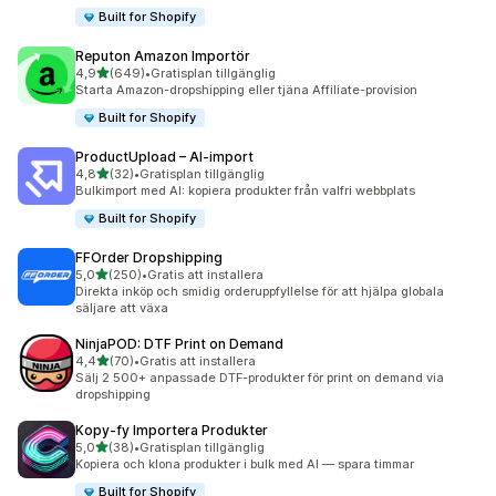
Built for Shopify
Reputon Amazon Importör
av 5 stjärnor
4,9
(649)
•
Gratisplan tillgänglig
649 recensioner totalt
Starta Amazon-dropshipping eller tjäna Affiliate-provision
Built for Shopify
ProductUpload – AI‑import
av 5 stjärnor
4,8
(32)
•
Gratisplan tillgänglig
32 recensioner totalt
Bulkimport med AI: kopiera produkter från valfri webbplats
Built for Shopify
FFOrder Dropshipping
av 5 stjärnor
5,0
(250)
•
Gratis att installera
250 recensioner totalt
Direkta inköp och smidig orderuppfyllelse för att hjälpa globala
säljare att växa
NinjaPOD: DTF Print on Demand
av 5 stjärnor
4,4
(70)
•
Gratis att installera
70 recensioner totalt
Sälj 2 500+ anpassade DTF-produkter för print on demand via
dropshipping
Kopy‑fy Importera Produkter
av 5 stjärnor
5,0
(38)
•
Gratisplan tillgänglig
38 recensioner totalt
Kopiera och klona produkter i bulk med AI — spara timmar
Built for Shopify