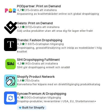
PODpartner: Print on Demand
av 5 stjärnor
4,7
(31)
•
Gratis att installera
31 recensioner totalt
Anpassning av kvalitetskläder online och global dropshipping
Gelato: Print on Demand
av 5 stjärnor
4,8
(972)
•
Gratis att installera
972 recensioner totalt
Sälj unika produkter utan att oroa dig för lager eller frakt
Trendsi: Fashion Dropshipping
av 5 stjärnor
4,9
(1 697)
•
Gratisplan tillgänglig
1697 recensioner totalt
Dropshipping, grossistförsäljning och inköp av modekläder i hög
kvalitet
SIHI Dropshipping Fulfillment
av 5 stjärnor
4,3
(40)
•
Gratis att installera
40 recensioner totalt
SIHI gör dropshipping enkelt och snabbt
Shopify Product Network
av 5 stjärnor
3,4
(75)
•
Gratis
75 recensioner totalt
Konvertera fler köpare med en direkttillgänglig produktkatalog
Syncee Premium AI Dropshipping
av 5 stjärnor
4,1
(500)
•
Gratisplan tillgänglig
500 recensioner totalt
Dropship-produkter, leverantörer i USA, EU, Storbritannien+
Built for Shopify