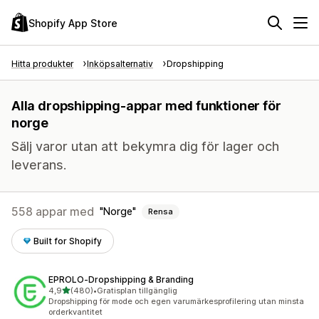
Shopify App Store
Hitta produkter
Inköpsalternativ
Dropshipping
Alla dropshipping-appar med funktioner för
norge
Sälj varor utan att bekymra dig för lager och
leverans.
558 appar med
Norge
Rensa
Built for Shopify
EPROLO‑Dropshipping & Branding
av 5 stjärnor
4,9
(480)
•
Gratisplan tillgänglig
480 recensioner totalt
Dropshipping för mode och egen varumärkesprofilering utan minsta
orderkvantitet