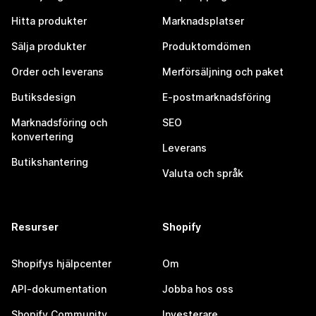
Hitta produkter
Marknadsplatser
Sälja produkter
Produktomdömen
Order och leverans
Merförsäljning och paket
Butiksdesign
E-postmarknadsföring
Marknadsföring och
SEO
konvertering
Leverans
Butikshantering
Valuta och språk
Resurser
Shopify
Shopifys hjälpcenter
Om
API-dokumentation
Jobba hos oss
Shopify Community
Investerare