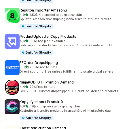
Built for Shopify
Reputon Importér Amazonu
z 5 hvězd
4,9
(652)
•
K dispozici je bezplatný plán
Celkový počet recenzí: 652
Spusťte Amazon dropshipping nebo získejte affiliate provize
Built for Shopify
ProductUpload.ai Copy Products
z 5 hvězd
4,8
(33)
•
Free plan available
Celkový počet recenzí: 33
Bulk import products from any store, Clone & Rewrite with AI
Built for Shopify
FFOrder Dropshipping
z 5 hvězd
5,0
(250)
•
Free to install
Celkový počet recenzí: 250
Direct sourcing & seamless fulfillment to scale global sellers
NinjaPOD: DTF Print on Demand
z 5 hvězd
4,4
(70)
•
Free to install
Celkový počet recenzí: 70
Sell 2,500+ custom dropshipped DTF print-on-demand products
Kopy‑fy Import Produktů
z 5 hvězd
4,9
(39)
•
K dispozici je bezplatný plán
Celkový počet recenzí: 39
Kopírujte a klonujte produkty hromadně s AI — ušetřete čas
Built for Shopify
Tapstitch: Print on Demand