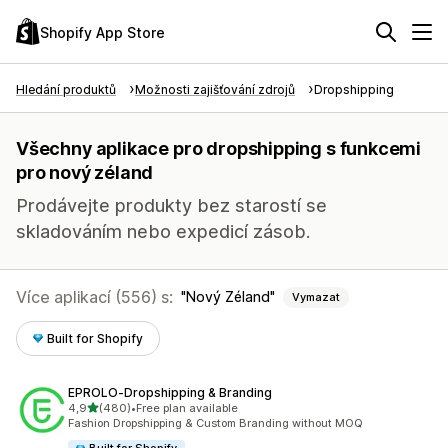
Shopify App Store
Hledání produktů
Možnosti zajišťování zdrojů
Dropshipping
Všechny aplikace pro dropshipping s funkcemi
pro nový zéland
Prodávejte produkty bez starostí se
skladováním nebo expedicí zásob.
Více aplikací (556) s:
Nový Zéland
Vymazat
Built for Shopify
EPROLO‑Dropshipping & Branding
z 5 hvězd
4,9
(480)
•
Free plan available
Celkový počet recenzí: 480
Fashion Dropshipping & Custom Branding without MOQ