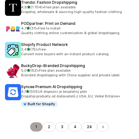
Trendsi: Fashion Dropshipping
z 5 hvězd
4,8
(1 704)
•
Free plan available
Celkový počet recenzí: 1704
Dropship, wholesale & sourcing high quality fashion clothing
PODpartner: Print on Demand
z 5 hvězd
4,7
(31)
•
Free to install
Celkový počet recenzí: 31
Quality clothing online customization & global dropshipping
Shopify Product Network
z 5 hvězd
3,4
(75)
•
Free
Celkový počet recenzí: 75
Convert more buyers with an instant product catalog
BuckyDrop‑Branded Dropshipping
z 5 hvězd
5,0
(62)
•
Free plan available
Celkový počet recenzí: 62
Branded dropshipping with China supplier and private label.
Syncee Premium AI Dropshipping
z 5 hvězd
4,1
(505)
•
K dispozici je bezplatný plán
Celkový počet recenzí: 505
Dropship produkty od dodavatelů z USA, EU, Velké Británie+
Built for Shopify
1
2
3
4
24