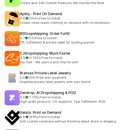
Celkový počet recenzí: 4331
Create and Sell Custom Products, We Handle the Rest.
Apliiq ‑ Print On Demand
z 5 hvězd
4,8
(294)
•
Free to install
Celkový počet recenzí: 294
Create retail ready clothing on demand with no minimums
BSDropshipping: Order Fulfill
z 5 hvězd
4,7
(51)
•
Free to install
Celkový počet recenzí: 51
3PL fulfillment & private label for scaling brands
CJdropshipping: Much Faster
z 5 hvězd
4,9
(2 555)
•
Free to install
Celkový počet recenzí: 2555
You Sell - We source and ship for you!
Branvas Private Label Jewelry
z 5 hvězd
5,0
(44)
•
Free plan available
Celkový počet recenzí: 44
Dropship private label jewelry with your brand
Zendrop: AI Dropshipping & POD
z 5 hvězd
4,5
(1 172)
•
Free to install
Celkový počet recenzí: 1172
High-profit products. US suppliers. Fast fulfillment. POD.
Gelato: Print on Demand
z 5 hvězd
4,8
(978)
•
Free to install
Celkový počet recenzí: 978
Sell custom creations without thinking about stock or shipping