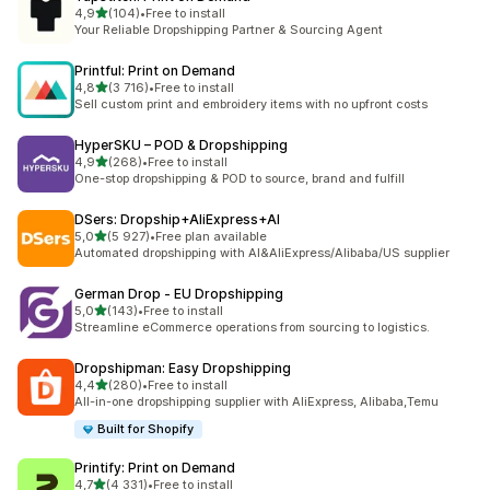
z 5 hvězd
4,9
(104)
•
Free to install
Celkový počet recenzí: 104
Your Reliable Dropshipping Partner & Sourcing Agent
Printful: Print on Demand
z 5 hvězd
4,8
(3 716)
•
Free to install
Celkový počet recenzí: 3716
Sell custom print and embroidery items with no upfront costs
HyperSKU – POD & Dropshipping
z 5 hvězd
4,9
(268)
•
Free to install
Celkový počet recenzí: 268
One-stop dropshipping & POD to source, brand and fulfill
DSers: Dropship+AliExpress+AI
z 5 hvězd
5,0
(5 927)
•
Free plan available
Celkový počet recenzí: 5927
Automated dropshipping with AI&AliExpress/Alibaba/US supplier
German Drop ‑ EU Dropshipping
z 5 hvězd
5,0
(143)
•
Free to install
Celkový počet recenzí: 143
Streamline eCommerce operations from sourcing to logistics.
Dropshipman: Easy Dropshipping
z 5 hvězd
4,4
(280)
•
Free to install
Celkový počet recenzí: 280
All-in-one dropshipping supplier with AliExpress, Alibaba,Temu
Built for Shopify
Printify: Print on Demand
z 5 hvězd
4,7
(4 331)
•
Free to install