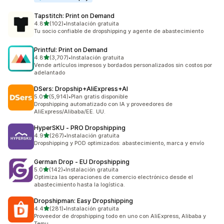
Tapstitch: Print on Demand
de 5 estrellas
4.8
(102)
•
Instalación gratuita
102 reseñas en total
Tu socio confiable de dropshipping y agente de abastecimiento
Printful: Print on Demand
de 5 estrellas
4.8
(3,707)
•
Instalación gratuita
3707 reseñas en total
Vende artículos impresos y bordados personalizados sin costos por
adelantado
DSers: Dropship+AliExpress+AI
de 5 estrellas
5.0
(5,914)
•
Plan gratis disponible
5914 reseñas en total
Dropshipping automatizado con IA y proveedores de
AliExpress/Alibaba/EE. UU.
HyperSKU ‑ PRO Dropshipping
de 5 estrellas
4.9
(267)
•
Instalación gratuita
267 reseñas en total
Dropshipping y POD optimizados: abastecimiento, marca y envío
German Drop ‑ EU Dropshipping
de 5 estrellas
5.0
(142)
•
Instalación gratuita
142 reseñas en total
Optimiza las operaciones de comercio electrónico desde el
abastecimiento hasta la logística.
Dropshipman: Easy Dropshipping
de 5 estrellas
4.4
(281)
•
Instalación gratuita
281 reseñas en total
Proveedor de dropshipping todo en uno con AliExpress, Alibaba y
Temu