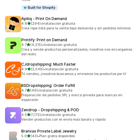
Built for Shopify
Apliiq ‑ Print On Demand
de 5 estrellas
4.8
(294)
•
Instalación gratuita
294 reseñas en total
Crea ropa lista para la venta bajo demanda y sin pedidos mínimos
Printify: Print on Demand
de 5 estrellas
4.7
(4,315)
•
Instalación gratuita
4315 reseñas en total
Crea y vende productos personalizados, nosotros nos encargamos
del resto.
CJdropshipping: Much Faster
de 5 estrellas
4.9
(2,546)
•
Instalación gratuita
2546 reseñas en total
Tú vendes, ¡nosotros buscamos y enviamos los productos por ti!
BSDropshipping: Order Fulfill
de 5 estrellas
4.7
(49)
•
Instalación gratuita
49 reseñas en total
Preparación de pedidos 3PL y marca privada para marcas en
expansión
Zendrop ‑ Dropshipping & POD
de 5 estrellas
4.5
(1,172)
•
Instalación gratuita
1172 reseñas en total
Vender productos con el envío más barato y rápido
Branvas Private Label Jewelry
de 5 estrellas
5.0
(43)
•
Plan gratis disponible
43 reseñas en total