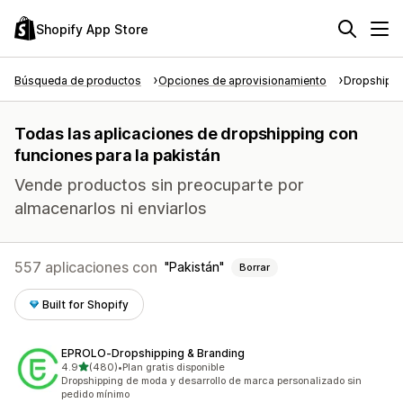
Shopify App Store
Búsqueda de productos
Opciones de aprovisionamiento
Dropshipp
Todas las aplicaciones de dropshipping con
funciones para la pakistán
Vende productos sin preocuparte por
almacenarlos ni enviarlos
557 aplicaciones con
Pakistán
Borrar
Built for Shopify
EPROLO‑Dropshipping & Branding
de 5 estrellas
4.9
(480)
•
Plan gratis disponible
480 reseñas en total
Dropshipping de moda y desarrollo de marca personalizado sin
pedido mínimo