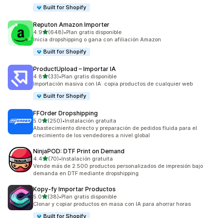
Built for Shopify
Reputon Amazon Importer
de 5 estrellas
4.9
(648)
•
Plan gratis disponible
648 reseñas en total
Inicia dropshipping o gana con afiliación Amazon
Built for Shopify
ProductUpload – Importar IA
de 5 estrellas
4.8
(33)
•
Plan gratis disponible
33 reseñas en total
Importación masiva con IA: copia productos de cualquier web
Built for Shopify
FFOrder Dropshipping
de 5 estrellas
5.0
(250)
•
Instalación gratuita
250 reseñas en total
Abastecimiento directo y preparación de pedidos fluida para el
crecimiento de los vendedores a nivel global
NinjaPOD: DTF Print on Demand
de 5 estrellas
4.4
(70)
•
Instalación gratuita
70 reseñas en total
Vende más de 2.500 productos personalizados de impresión bajo
demanda en DTF mediante dropshipping
Kopy‑fy Importar Productos
de 5 estrellas
5.0
(38)
•
Plan gratis disponible
38 reseñas en total
Clonar y copiar productos en masa con IA para ahorrar horas
Built for Shopify