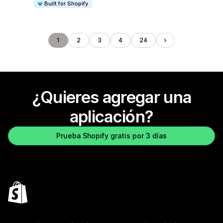
Built for Shopify
1
2
3
4
24
¿Quieres agregar una
aplicación?
Prueba Shopify gratis por 3 días