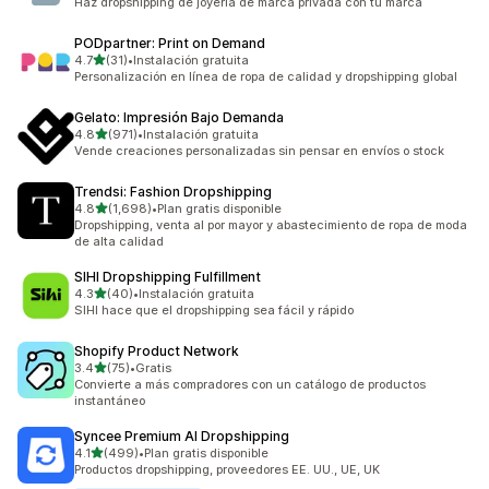
Haz dropshipping de joyería de marca privada con tu marca
PODpartner: Print on Demand
de 5 estrellas
4.7
(31)
•
Instalación gratuita
31 reseñas en total
Personalización en línea de ropa de calidad y dropshipping global
Gelato: Impresión Bajo Demanda
de 5 estrellas
4.8
(971)
•
Instalación gratuita
971 reseñas en total
Vende creaciones personalizadas sin pensar en envíos o stock
Trendsi: Fashion Dropshipping
de 5 estrellas
4.8
(1,698)
•
Plan gratis disponible
1698 reseñas en total
Dropshipping, venta al por mayor y abastecimiento de ropa de moda
de alta calidad
SIHI Dropshipping Fulfillment
de 5 estrellas
4.3
(40)
•
Instalación gratuita
40 reseñas en total
SIHI hace que el dropshipping sea fácil y rápido
Shopify Product Network
de 5 estrellas
3.4
(75)
•
Gratis
75 reseñas en total
Convierte a más compradores con un catálogo de productos
instantáneo
Syncee Premium AI Dropshipping
de 5 estrellas
4.1
(499)
•
Plan gratis disponible
499 reseñas en total
Productos dropshipping, proveedores EE. UU., UE, UK